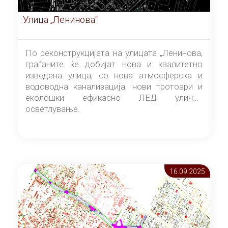
Улица „Ленинова“
По реконструкцијата на улицата „Ленинова,
граѓаните ќе добијат нова и квалитетно
изведена улица, со нова атмосферска и
водоводна канализација, нови тротоари и
еколошки ефикасно ЛЕД улично
осветлување.
16.09 2025