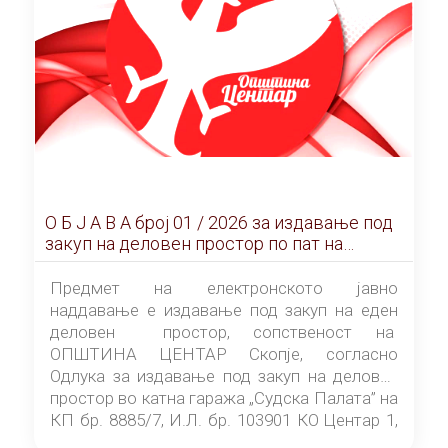
О Б Ј А В А брoj 01 / 2026 за издавање под
закуп на деловен простор по пат на
ЕЛЕКТРОНСКО ЈАВНО НАДДАВАЊЕ
Предмет на електронското јавно
наддавање е издавање под закуп на еден
деловен простор, сопственост на
ОПШТИНА ЦЕНТАР Скопје, согласно
Одлука за издавање под закуп на деловен
простор во катна гаража „Судска Палата” на
КП бр. 8885/7, И.Л. бр. 103901 КО Центар 1,
донесена од страна на Советот на