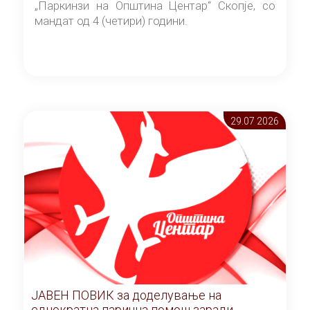
„Паркинзи на Општина Центар“ Скопје, со
мандат од 4 (четири) години.
29.07 2026
ЈАВЕН ПОВИК за доделување на
еднократна парична помош заради