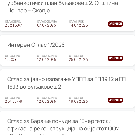
урбанистички план Буњаковец 2, Општина
Центар – Скопје
ОГЛАС БРОЈ
ОГЛАС ОБЈАВА
ОГЛАС РОК
ЗАВРШЕН
26-2160/7
07.07.2026
14.07.2026
Интерен Оглас 1/2026
ОГЛАС БРОЈ
ОГЛАС ОБЈАВА
ОГЛАС РОК
ЗАВРШЕН
1/2026
12.06.2026
25.06.2026
Оглас за јавно излагање УППП за ГП 19.12 и ГП
19.13 во Буњаковец 2
ОГЛАС БРОЈ
ОГЛАС ОБЈАВА
ОГЛАС РОК
ЗАВРШЕН
26-1057/9
12.05.2026
19.05.2026
Оглас за Барање понуди за “Енергетски
ефикасна реконструкција на објектот ООУ