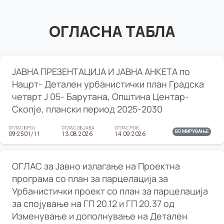
ОГЛАСНА ТАБЛА
ЈАВНА ПРЕЗЕНТАЦИЈА И ЈАВНА АНКЕТА по
Нацрт- Детален урбанистички план Градска
четврт Ј 05- Барутана, Општина Центар-
Скопје, плански период 2025-2030
ОГЛАС БРОЈ
ОГЛАС ОБЈАВА
ОГЛАС РОК
ВО МИРУВАЊЕ
09-2501/11
13.08.2026
14.09.2026
ОГЛАС за Јавно излагање на Проектна
програма со план за парцелација за
Урбанистички проект со план за парцелација
за спојување на ГП 20.12 и ГП 20.37 од
Изменување и дополнување на Детален