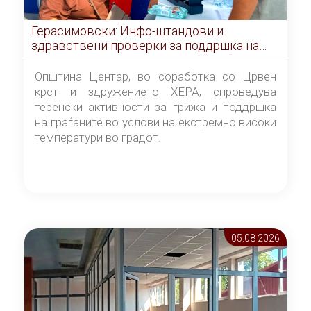
Герасимовски: Инфо-штандови и
здравствени проверки за поддршка на
граѓаните во услови на топлотен бран
Општина Центар, во соработка со Црвен
крст и здружението ХЕРА, спроведува
теренски активности за грижа и поддршка
на граѓаните во услови на екстремно високи
температури во градот.
05.08 2026