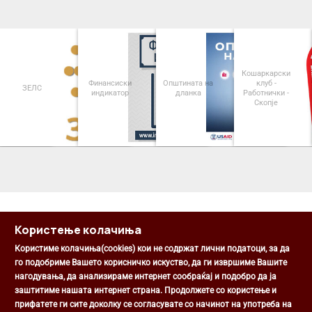
Кошаркарски
Финансиски
Општината на
клуб -
ЗЕЛС
индикатор
дланка
Работнички -
Скопје
<
>
Користење колачиња
Користиме колачиња(cookies) кои не содржат лични податоци, за да
го подобриме Вашето корисничко искуство, да ги извршиме Вашите
нагодувања, да анализираме интернет сообраќај и подобро да ја
Општина Центар
заштитиме нашата интернет страна. Продолжете со користење и
Михаил Цоков бр. 1, Скопје
прифатете ги сите доколку се согласувате со начинот на употреба на