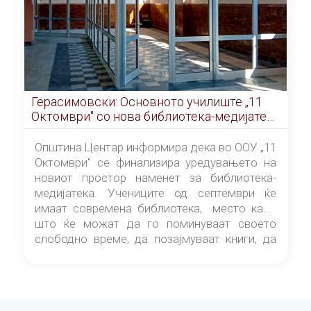
Герасимовски: Основното училиште „11
Октомври" со нова библиотека-медијатека
од септември
Општина Центар информира дека во ООУ „11
Октомври" се финализира уредувањето на
новиот простор наменет за библиотека-
медијатека. Учениците од септември ќе
имаат современа библиотека, место каде
што ќе можат да го поминуваат своето
слободно време, да позајмуваат книги, да
читаат и да разменуваат идеи.