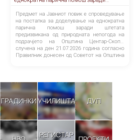
штетата предизвикана од природната
непогода на подрачјето на Општина
Предмет на Јавниот повик е спроведување
Центар-Скопје случена на ден 21.07.2026
на постапка за доделување на еднократна
година
парична помош заради штетата
предизвикана од природната непогода на
подрачјето на Општина Центар-Скопје
случена на ден 21.07.2026 година согласно
Правилник донесен од Советот на Општина
Центар-Скопје („Службен гласник на
Општина Центар-Скопје“ број 9/26).
ГРАДИНКИ
УЧИЛИШТА
ДУП
РЕГИСТАР
НВО
ПРОЕКТИ