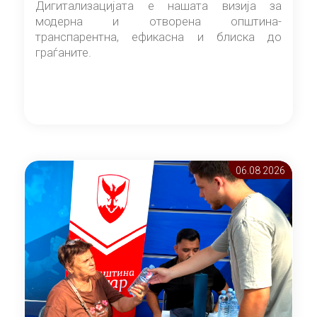
Дигитализацијата е нашата визија за
модерна и отворена општина-
транспарентна, ефикасна и блиска до
граѓаните.
06.08 2026