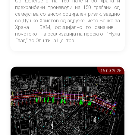
Со делењето на 150 пакети со храна и
прехранбени производи на 150 граѓани од
семејства со висок социјален ризик, заедно
со Душко Христов од здружението Банка за
Храна – БХМ, официјално го означивме
почетокот на реализација на проектот “Нула
Глад“ во Општина Центар
16.09 2025