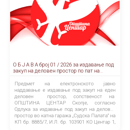
О Б Ј А В А брoj 01 / 2026 за издавање под
закуп на деловен простор по пат на
ЕЛЕКТРОНСКО ЈАВНО НАДДАВАЊЕ
Предмет на електронското јавно
наддавање е издавање под закуп на еден
деловен простор, сопственост на
ОПШТИНА ЦЕНТАР Скопје, согласно
Одлука за издавање под закуп на деловен
простор во катна гаража „Судска Палата” на
КП бр. 8885/7, И.Л. бр. 103901 КО Центар 1,
донесена од страна на Советот на