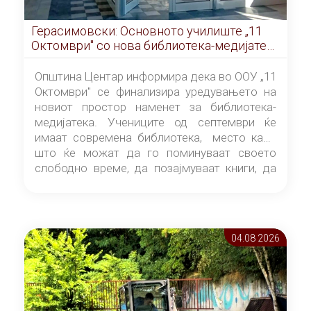
Герасимовски: Основното училиште „11
Октомври" со нова библиотека-медијатека
од септември
Општина Центар информира дека во ООУ „11
Октомври" се финализира уредувањето на
новиот простор наменет за библиотека-
медијатека. Учениците од септември ќе
имаат современа библиотека, место каде
што ќе можат да го поминуваат своето
слободно време, да позајмуваат книги, да
читаат и да разменуваат идеи.
04.08 2026