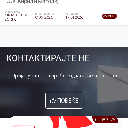
„Св. Кирил и Методиј"
ОГЛАС БРОЈ
ОГЛАС ОБЈАВА
ОГЛАС РОК
MK-MOF-01-W-
ЗАВРШЕН
01.04.2026
17.04.2026
26-RFQ.
КОНТАКТИРАЈТЕ НЕ
Пријавување на проблем, давање предлози
ПОВЕЌЕ
04.08 2026