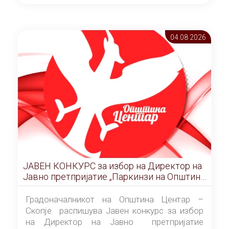
ОПШТИНА ЦЕНТАР Скопје Скопје
(„Службен гласник на Општина Центар
Скопје” број 9/2026), за времетраење од 3
04.08 2026
(три) години од денот на потпишувањето на
Договорот за закуп со најповолниот
понудувач.
ЈАВЕН КОНКУРС за избор на Директор на
Јавно претпријатие „Паркинзи на Општина
Центар“ – Скопје
Градоначалникот на Општина Центар –
Скопје распишува Јавен конкурс за избор
на Директор на Јавно претпријатие