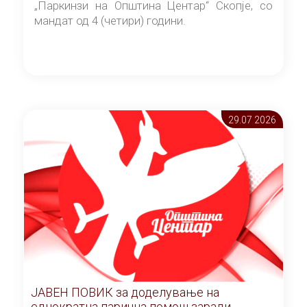
„Паркинзи на Општина Центар“ Скопје, со
мандат од 4 (четири) години.
29.07 2026
ЈАВЕН ПОВИК за доделување на
еднократна парична помош заради