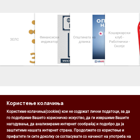
Кошаркарски
Финансиски
Општината на
клуб -
ЗЕЛС
индикатор
дланка
Работнички -
Скопје
<
>
Користење колачиња
Користиме колачиња(cookies) кои не содржат лични податоци, за да
го подобриме Вашето корисничко искуство, да ги извршиме Вашите
нагодувања, да анализираме интернет сообраќај и подобро да ја
Општина Центар
заштитиме нашата интернет страна. Продолжете со користење и
Михаил Цоков бр. 1, Скопје
прифатете ги сите доколку се согласувате со начинот на употреба на