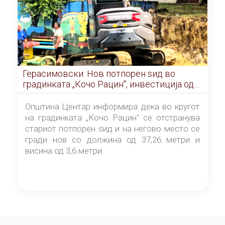
Герасимовски: Нов потпорен ѕид во
градинката „Кочо Рацин", инвестиција од
5,99 милиони денари
Општина Центар информира дека во кругот
на градинката „Кочо Рацин" се отстранува
стариот потпорен ѕид и на негово место се
гради нов со должина од 37,26 метри и
висина од 3,6 метри.