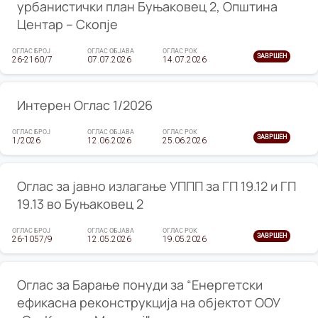
урбанистички план Буњаковец 2, Општина
Центар – Скопје
ОГЛАС БРОЈ
ОГЛАС ОБЈАВА
ОГЛАС РОК
ЗАВРШЕН
26-2160/7
07.07.2026
14.07.2026
Интерен Оглас 1/2026
ОГЛАС БРОЈ
ОГЛАС ОБЈАВА
ОГЛАС РОК
ЗАВРШЕН
1/2026
12.06.2026
25.06.2026
Оглас за јавно излагање УППП за ГП 19.12 и ГП
19.13 во Буњаковец 2
ОГЛАС БРОЈ
ОГЛАС ОБЈАВА
ОГЛАС РОК
ЗАВРШЕН
26-1057/9
12.05.2026
19.05.2026
Оглас за Барање понуди за “Енергетски
ефикасна реконструкција на објектот ООУ