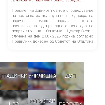
штетата предизвикана од природната
непогода на подрачјето на Општина
Предмет на Јавниот повик е спроведување
Центар-Скопје случена на ден 21.07.2026
на постапка за доделување на еднократна
година
парична помош заради штетата
предизвикана од природната непогода на
подрачјето на Општина Центар-Скопје
случена на ден 21.07.2026 година согласно
Правилник донесен од Советот на Општина
Центар-Скопје („Службен гласник на
Општина Центар-Скопје“ број 9/26).
ГРАДИНКИ
УЧИЛИШТА
ДУП
РЕГИСТАР
НВО
ПРОЕКТИ