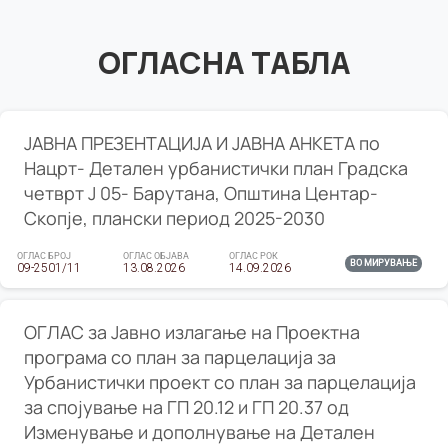
ОГЛАСНА ТАБЛА
ЈАВНА ПРЕЗЕНТАЦИЈА И ЈАВНА АНКЕТА по
Нацрт- Детален урбанистички план Градска
четврт Ј 05- Барутана, Општина Центар-
Скопје, плански период 2025-2030
ОГЛАС БРОЈ
ОГЛАС ОБЈАВА
ОГЛАС РОК
ВО МИРУВАЊЕ
09-2501/11
13.08.2026
14.09.2026
ОГЛАС за Јавно излагање на Проектна
програма со план за парцелација за
Урбанистички проект со план за парцелација
за спојување на ГП 20.12 и ГП 20.37 од
Изменување и дополнување на Детален