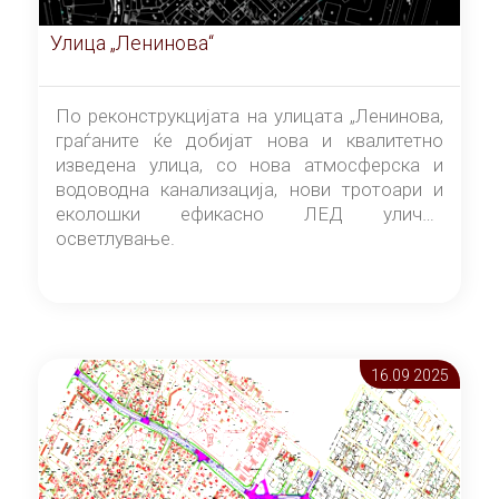
Улица „Ленинова“
По реконструкцијата на улицата „Ленинова,
граѓаните ќе добијат нова и квалитетно
изведена улица, со нова атмосферска и
водоводна канализација, нови тротоари и
еколошки ефикасно ЛЕД улично
осветлување.
16.09 2025