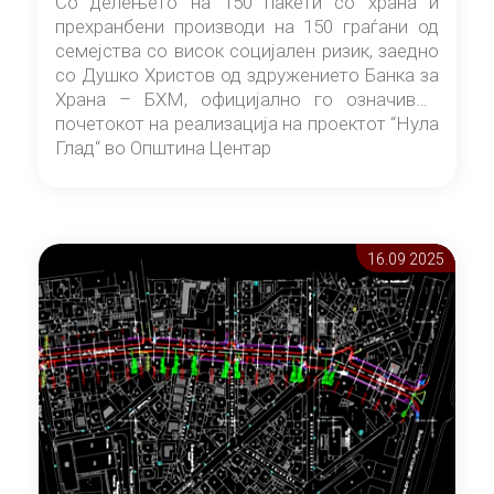
Со делењето на 150 пакети со храна и
прехранбени производи на 150 граѓани од
семејства со висок социјален ризик, заедно
со Душко Христов од здружението Банка за
Храна – БХМ, официјално го означивме
почетокот на реализација на проектот “Нула
Глад“ во Општина Центар
16.09 2025