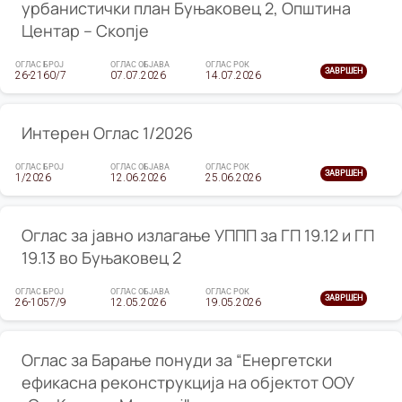
урбанистички план Буњаковец 2, Општина
Центар – Скопје
ОГЛАС БРОЈ
ОГЛАС ОБЈАВА
ОГЛАС РОК
ЗАВРШЕН
26-2160/7
07.07.2026
14.07.2026
Интерен Оглас 1/2026
ОГЛАС БРОЈ
ОГЛАС ОБЈАВА
ОГЛАС РОК
ЗАВРШЕН
1/2026
12.06.2026
25.06.2026
Оглас за јавно излагање УППП за ГП 19.12 и ГП
19.13 во Буњаковец 2
ОГЛАС БРОЈ
ОГЛАС ОБЈАВА
ОГЛАС РОК
ЗАВРШЕН
26-1057/9
12.05.2026
19.05.2026
Оглас за Барање понуди за “Енергетски
ефикасна реконструкција на објектот ООУ