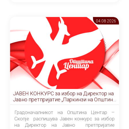
ОПШТИНА ЦЕНТАР Скопје Скопје
(„Службен гласник на Општина Центар
Скопје” број 9/2026), за времетраење од 3
04.08 2026
(три) години од денот на потпишувањето на
Договорот за закуп со најповолниот
понудувач.
ЈАВЕН КОНКУРС за избор на Директор на
Јавно претпријатие „Паркинзи на Општина
Центар“ – Скопје
Градоначалникот на Општина Центар –
Скопје распишува Јавен конкурс за избор
на Директор на Јавно претпријатие