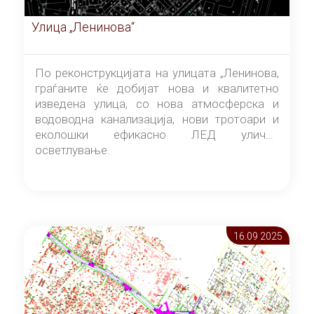
Улица „Ленинова“
По реконструкцијата на улицата „Ленинова,
граѓаните ќе добијат нова и квалитетно
изведена улица, со нова атмосферска и
водоводна канализација, нови тротоари и
еколошки ефикасно ЛЕД улично
осветлување.
16.09 2025