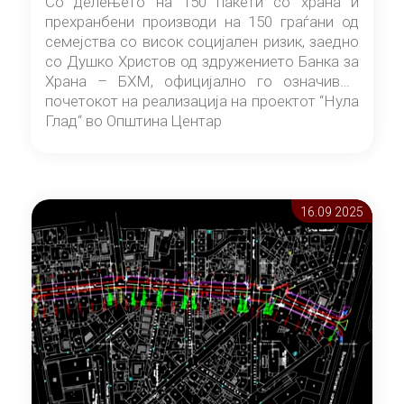
Со делењето на 150 пакети со храна и
прехранбени производи на 150 граѓани од
семејства со висок социјален ризик, заедно
со Душко Христов од здружението Банка за
Храна – БХМ, официјално го означивме
почетокот на реализација на проектот “Нула
Глад“ во Општина Центар
16.09 2025