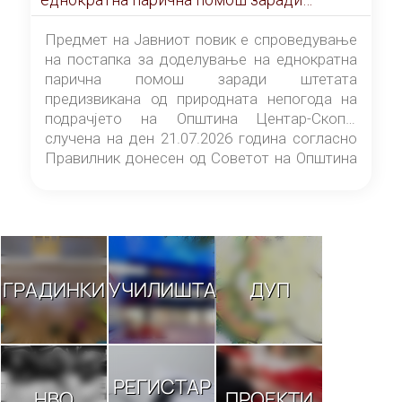
штетата предизвикана од природната
непогода на подрачјето на Општина
Предмет на Јавниот повик е спроведување
Центар-Скопје случена на ден 21.07.2026
на постапка за доделување на еднократна
година
парична помош заради штетата
предизвикана од природната непогода на
подрачјето на Општина Центар-Скопје
случена на ден 21.07.2026 година согласно
Правилник донесен од Советот на Општина
Центар-Скопје („Службен гласник на
Општина Центар-Скопје“ број 9/26).
ГРАДИНКИ
УЧИЛИШТА
ДУП
РЕГИСТАР
НВО
ПРОЕКТИ