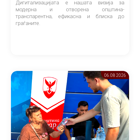
Дигитализацијата е нашата визија за
модерна и отворена општина-
транспарентна, ефикасна и блиска до
граѓаните.
06.08 2026