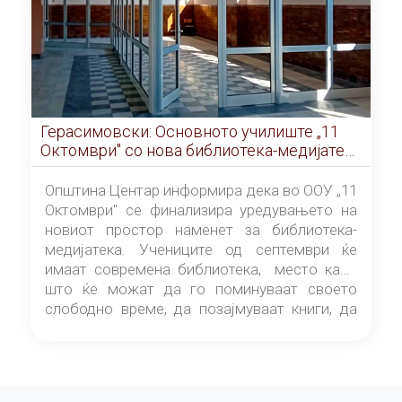
Герасимовски: Основното училиште „11
Октомври" со нова библиотека-медијатека
од септември
Општина Центар информира дека во ООУ „11
Октомври" се финализира уредувањето на
новиот простор наменет за библиотека-
медијатека. Учениците од септември ќе
имаат современа библиотека, место каде
што ќе можат да го поминуваат своето
слободно време, да позајмуваат книги, да
читаат и да разменуваат идеи.