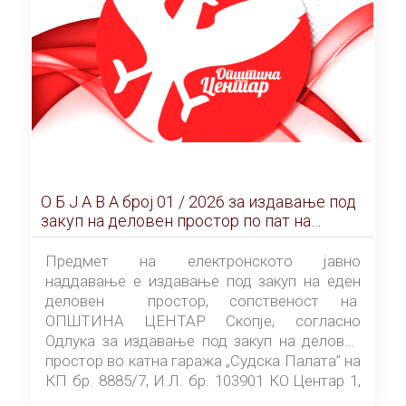
О Б Ј А В А брoj 01 / 2026 за издавање под
закуп на деловен простор по пат на
ЕЛЕКТРОНСКО ЈАВНО НАДДАВАЊЕ
Предмет на електронското јавно
наддавање е издавање под закуп на еден
деловен простор, сопственост на
ОПШТИНА ЦЕНТАР Скопје, согласно
Одлука за издавање под закуп на деловен
простор во катна гаража „Судска Палата” на
КП бр. 8885/7, И.Л. бр. 103901 КО Центар 1,
донесена од страна на Советот на