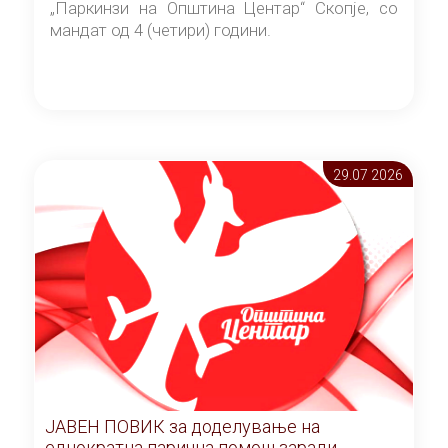
„Паркинзи на Општина Центар“ Скопје, со
мандат од 4 (четири) години.
29.07 2026
ЈАВЕН ПОВИК за доделување на
еднократна парична помош заради