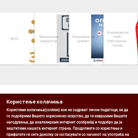
Кошаркарски
Финансиски
Општината на
клуб -
Паркинзи 
индикатор
дланка
Работнички -
Општина Це
Скопје
<
>
Користење колачиња
Користиме колачиња(cookies) кои не содржат лични податоци, за да
го подобриме Вашето корисничко искуство, да ги извршиме Вашите
нагодувања, да анализираме интернет сообраќај и подобро да ја
Општина Центар
заштитиме нашата интернет страна. Продолжете со користење и
Михаил Цоков бр. 1, Скопје
прифатете ги сите доколку се согласувате со начинот на употреба на