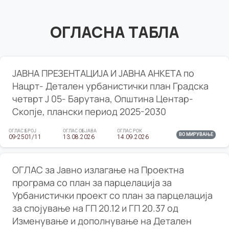
ОГЛАСНА ТАБЛА
ЈАВНА ПРЕЗЕНТАЦИЈА И ЈАВНА АНКЕТА по
Нацрт- Детален урбанистички план Градска
четврт Ј 05- Барутана, Општина Центар-
Скопје, плански период 2025-2030
ОГЛАС БРОЈ
ОГЛАС ОБЈАВА
ОГЛАС РОК
ВО МИРУВАЊЕ
09-2501/11
13.08.2026
14.09.2026
ОГЛАС за Јавно излагање на Проектна
програма со план за парцелација за
Урбанистички проект со план за парцелација
за спојување на ГП 20.12 и ГП 20.37 од
Изменување и дополнување на Детален