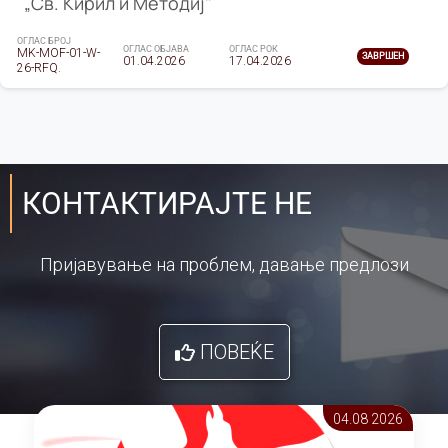
„Св. Кирил и Методиј"
ОГЛАС БРОЈ
ОГЛАС ОБЈАВА
ОГЛАС РОК
MK-MOF-01-W-
ЗАВРШЕН
01.04.2026
17.04.2026
26-RFQ.
КОНТАКТИРАЈТЕ НЕ
Пријавување на проблем, давање предлози
ПОВЕЌЕ
04.08 2026