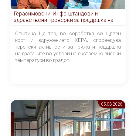
Герасимовски: Инфо-штандови и
здравствени проверки за поддршка на
граѓаните во услови на топлотен бран
Општина Центар, во соработка со Црвен
крст и здружението ХЕРА, спроведува
теренски активности за грижа и поддршка
на граѓаните во услови на екстремно високи
температури во градот.
05.08 2026