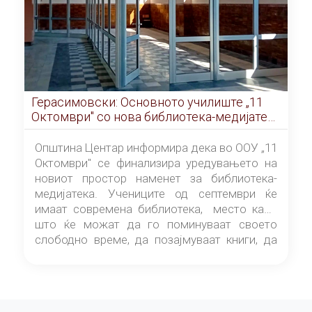
Герасимовски: Основното училиште „11
Октомври" со нова библиотека-медијатека
од септември
Општина Центар информира дека во ООУ „11
Октомври" се финализира уредувањето на
новиот простор наменет за библиотека-
медијатека. Учениците од септември ќе
имаат современа библиотека, место каде
што ќе можат да го поминуваат своето
слободно време, да позајмуваат книги, да
читаат и да разменуваат идеи.