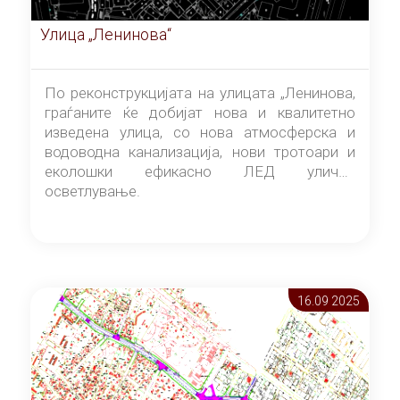
Улица „Ленинова“
По реконструкцијата на улицата „Ленинова,
граѓаните ќе добијат нова и квалитетно
изведена улица, со нова атмосферска и
водоводна канализација, нови тротоари и
еколошки ефикасно ЛЕД улично
осветлување.
16.09 2025