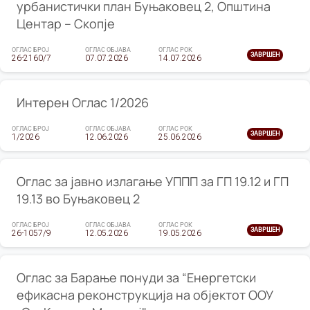
урбанистички план Буњаковец 2, Општина
Центар – Скопје
ОГЛАС БРОЈ
ОГЛАС ОБЈАВА
ОГЛАС РОК
ЗАВРШЕН
26-2160/7
07.07.2026
14.07.2026
Интерен Оглас 1/2026
ОГЛАС БРОЈ
ОГЛАС ОБЈАВА
ОГЛАС РОК
ЗАВРШЕН
1/2026
12.06.2026
25.06.2026
Оглас за јавно излагање УППП за ГП 19.12 и ГП
19.13 во Буњаковец 2
ОГЛАС БРОЈ
ОГЛАС ОБЈАВА
ОГЛАС РОК
ЗАВРШЕН
26-1057/9
12.05.2026
19.05.2026
Оглас за Барање понуди за “Енергетски
ефикасна реконструкција на објектот ООУ