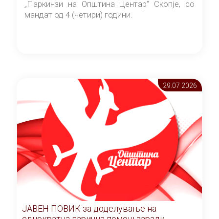
„Паркинзи на Општина Центар“ Скопје, со
мандат од 4 (четири) години.
29.07 2026
ЈАВЕН ПОВИК за доделување на
еднократна парична помош заради