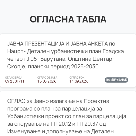
ОГЛАСНА ТАБЛА
ЈАВНА ПРЕЗЕНТАЦИЈА И ЈАВНА АНКЕТА по
Нацрт- Детален урбанистички план Градска
четврт Ј 05- Барутана, Општина Центар-
Скопје, плански период 2025-2030
ОГЛАС БРОЈ
ОГЛАС ОБЈАВА
ОГЛАС РОК
ВО МИРУВАЊЕ
09-2501/11
13.08.2026
14.09.2026
ОГЛАС за Јавно излагање на Проектна
програма со план за парцелација за
Урбанистички проект со план за парцелација
за спојување на ГП 20.12 и ГП 20.37 од
Изменување и дополнување на Детален