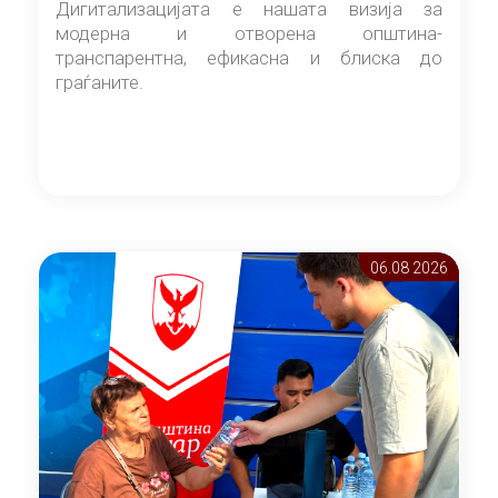
Дигитализацијата е нашата визија за
модерна и отворена општина-
транспарентна, ефикасна и блиска до
граѓаните.
06.08 2026