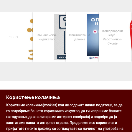
Кошаркарски
Финансиски
Општината на
клуб -
ЗЕЛС
индикатор
дланка
Работнички -
Скопје
<
>
Користење колачиња
Користиме колачиња(cookies) кои не содржат лични податоци, за да
го подобриме Вашето корисничко искуство, да ги извршиме Вашите
нагодувања, да анализираме интернет сообраќај и подобро да ја
Општина Центар
заштитиме нашата интернет страна. Продолжете со користење и
Михаил Цоков бр. 1, Скопје
прифатете ги сите доколку се согласувате со начинот на употреба на