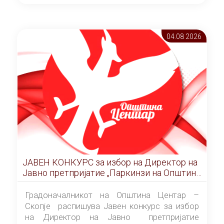
ОПШТИНА ЦЕНТАР Скопје Скопје
(„Службен гласник на Општина Центар
Скопје” број 9/2026), за времетраење од 3
04.08 2026
(три) години од денот на потпишувањето на
Договорот за закуп со најповолниот
понудувач.
ЈАВЕН КОНКУРС за избор на Директор на
Јавно претпријатие „Паркинзи на Општина
Центар“ – Скопје
Градоначалникот на Општина Центар –
Скопје распишува Јавен конкурс за избор
на Директор на Јавно претпријатие