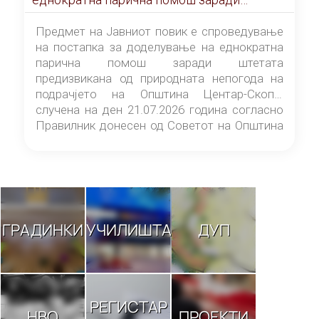
штетата предизвикана од природната
непогода на подрачјето на Општина
Предмет на Јавниот повик е спроведување
Центар-Скопје случена на ден 21.07.2026
на постапка за доделување на еднократна
година
парична помош заради штетата
предизвикана од природната непогода на
подрачјето на Општина Центар-Скопје
случена на ден 21.07.2026 година согласно
Правилник донесен од Советот на Општина
Центар-Скопје („Службен гласник на
Општина Центар-Скопје“ број 9/26).
ГРАДИНКИ
УЧИЛИШТА
ДУП
РЕГИСТАР
НВО
ПРОЕКТИ