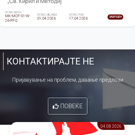
„Св. Кирил и Методиј"
ОГЛАС БРОЈ
ОГЛАС ОБЈАВА
ОГЛАС РОК
MK-MOF-01-W-
ЗАВРШЕН
01.04.2026
17.04.2026
26-RFQ.
КОНТАКТИРАЈТЕ НЕ
Пријавување на проблем, давање предлози
ПОВЕЌЕ
04.08 2026