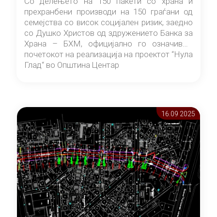
Со делењето на 150 пакети со храна и
прехранбени производи на 150 граѓани од
семејства со висок социјален ризик, заедно
со Душко Христов од здружението Банка за
Храна – БХМ, официјално го означивме
почетокот на реализација на проектот “Нула
Глад“ во Општина Центар
16.09 2025