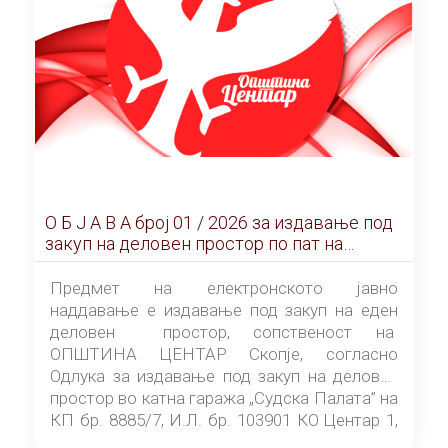
О Б Ј А В А брoj 01 / 2026 за издавање под
закуп на деловен простор по пат на
ЕЛЕКТРОНСКО ЈАВНО НАДДАВАЊЕ
Предмет на електронското јавно
наддавање е издавање под закуп на еден
деловен простор, сопственост на
ОПШТИНА ЦЕНТАР Скопје, согласно
Одлука за издавање под закуп на деловен
простор во катна гаража „Судска Палата” на
КП бр. 8885/7, И.Л. бр. 103901 КО Центар 1,
донесена од страна на Советот на