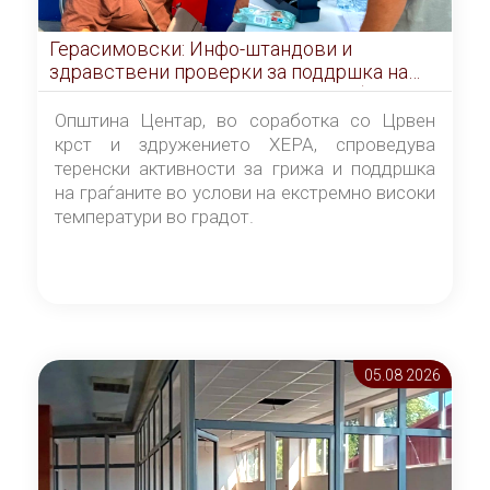
Герасимовски: Инфо-штандови и
здравствени проверки за поддршка на
граѓаните во услови на топлотен бран
Општина Центар, во соработка со Црвен
крст и здружението ХЕРА, спроведува
теренски активности за грижа и поддршка
на граѓаните во услови на екстремно високи
температури во градот.
05.08 2026