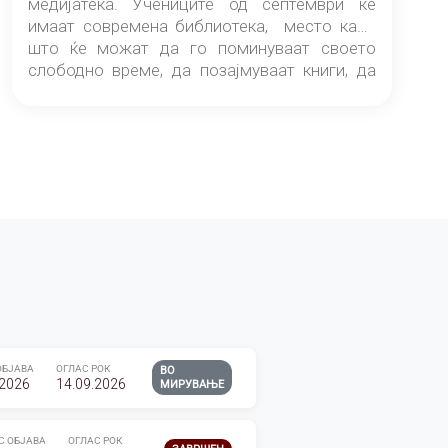
медијатека. Учениците од септември ќе
имаат современа библиотека, место каде
што ќе можат да го поминуваат своето
слободно време, да позајмуваат книги, да
читаат и да разменуваат идеи.
ОБЈАВА
ОГЛАС РОК
ВО
.2026
14.09.2026
МИРУВАЊЕ
С ОБЈАВА
ОГЛАС РОК