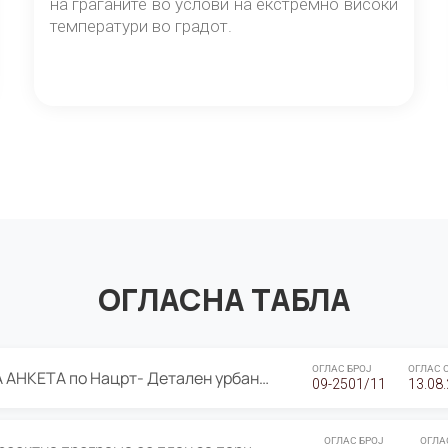
на граѓаните во услови на екстремно високи
температури во градот.
ОГЛАСНА ТАБЛА
ОГЛАС БРОЈ
ОГЛАС 
ЈАВНА ПРЕЗЕНТАЦИЈА И ЈАВНА АНКЕТА по Нацрт- Детален урбанистички план Градска четврт Ј 05- Барутана, Општина Центар- Скопје, плански период 2025-2030
09-2501/11
13.08
ОГЛАС БРОЈ
ОГЛА