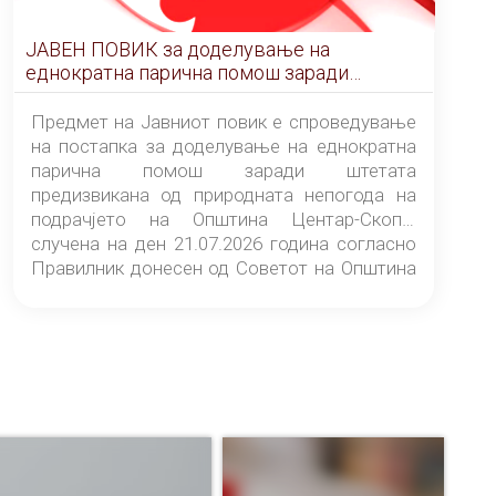
ЈАВЕН ПОВИК за доделување на
еднократна парична помош заради
штетата предизвикана од природната
непогода на подрачјето на Општина
Предмет на Јавниот повик е спроведување
Центар-Скопје случена на ден 21.07.2026
на постапка за доделување на еднократна
година
парична помош заради штетата
предизвикана од природната непогода на
подрачјето на Општина Центар-Скопје
случена на ден 21.07.2026 година согласно
Правилник донесен од Советот на Општина
Центар-Скопје („Службен гласник на
Општина Центар-Скопје“ број 9/26).