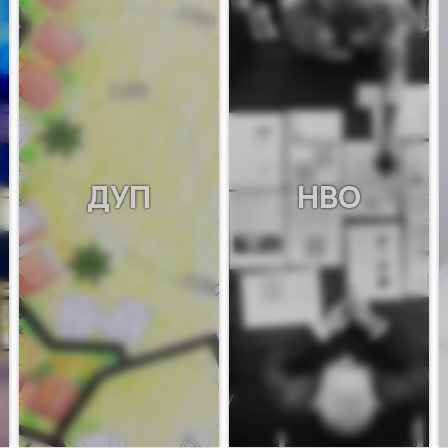
ДУП
НВО