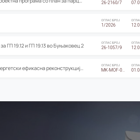
ОГЛАС за Јавно излагање на Проектна програма со план за парцелација за Урбанистички проект со план за парцелација за спојување на ГП 20.12 и ГП 20.37 од Изменување и дополнување на Детален урбанистички план Буњаковец 2, Општина Центар – Скопје
26-2160/7
07.0
ОГЛАС БРОЈ
ОГЛА
1/2026
12.0
ОГЛАС БРОЈ
ОГЛА
а ГП 19.12 и ГП 19.13 во Буњаковец 2
26-1057/9
12.0
ОГЛАС БРОЈ
ОГЛА
Оглас за Барање понуди за “Енергетски ефикасна реконструкција на објектот ООУ „Св. Кирил и Методиј"
MK-MOF-01-W-26-RFQ.
01.0