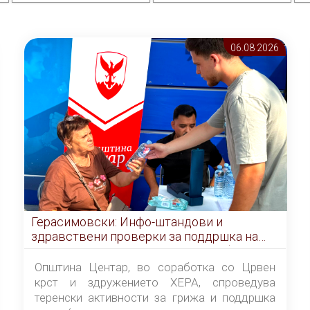
06.08 2026
Герасимовски: Инфо-штандови и
здравствени проверки за поддршка на
граѓаните во услови на топлотен бран
Општина Центар, во соработка со Црвен
крст и здружението ХЕРА, спроведува
теренски активности за грижа и поддршка