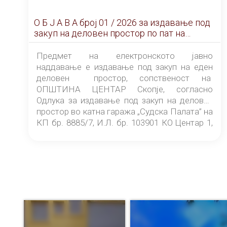
О Б Ј А В А брoj 01 / 2026 за издавање под
закуп на деловен простор по пат на
ЕЛЕКТРОНСКО ЈАВНО НАДДАВАЊЕ
Предмет на електронското јавно
наддавање е издавање под закуп на еден
деловен простор, сопственост на
ОПШТИНА ЦЕНТАР Скопје, согласно
Одлука за издавање под закуп на деловен
простор во катна гаража „Судска Палата” на
КП бр. 8885/7, И.Л. бр. 103901 КО Центар 1,
донесена од страна на Советот на
ОПШТИНА ЦЕНТАР Скопје Скопје
(„Службен гласник на Општина Центар
Скопје” број 9/2026), за времетраење од 3
(три) години од денот на потпишувањето на
Договорот за закуп со најповолниот
понудувач.