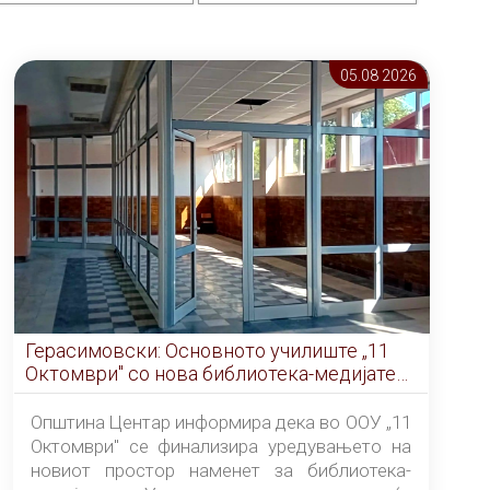
05.08 2026
Герасимовски: Основното училиште „11
Октомври" со нова библиотека-медијатека
од септември
Општина Центар информира дека во ООУ „11
Октомври" се финализира уредувањето на
новиот простор наменет за библиотека-