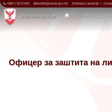
Skip to main content
+389 2 3203 693
kontakt@centar.gov.mk
Михаил Цоков бр. 1, Скопј
ОПШТИНА
АДМИ
Општина Центар
Toggle menu
Офицер за заштита на л