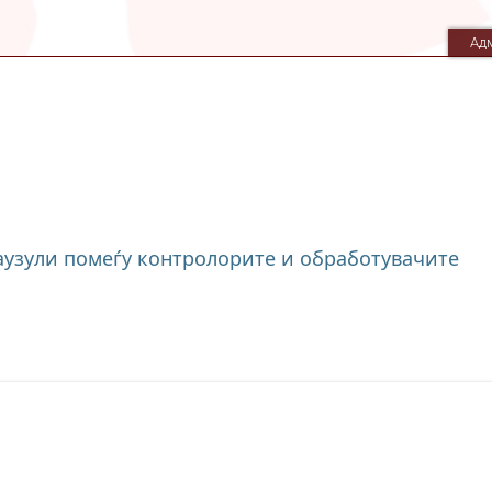
Ад
аузули помеѓу контролорите и обработувачите