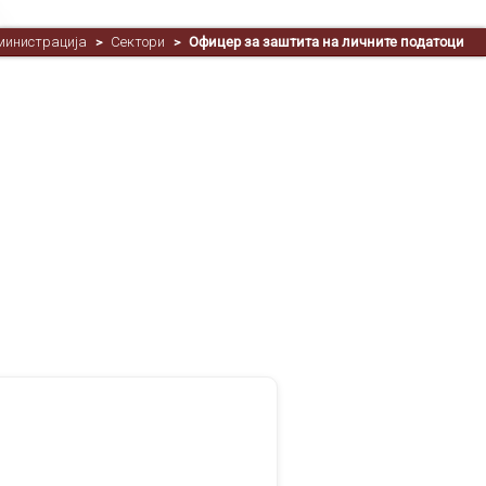
министрација
Сектори
Офицер за заштита на личните податоци
>
>