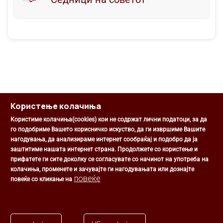
Користење колачиња
Користиме колачиња(cookies) кои не содржат лични податоци, за да
го подобриме Вашето корисничко искуство, да ги извршиме Вашите
нагодувања, да анализираме интернет сообраќај и подобро да ја
Општина Центар
заштитиме нашата интернет страна. Продолжете со користење и
Михаил Цоков бр. 1, Скопје
прифатете ги сите доколку се согласувате со начинот на употреба на
Скопје, РС Македонија
колачиња, променете и зачувајте ги нагодувањата или дознајте
+389 2 3203 693
повеќе
повеќе со кликање на
+389 2 3203 600
kontakt@centar.gov.mk