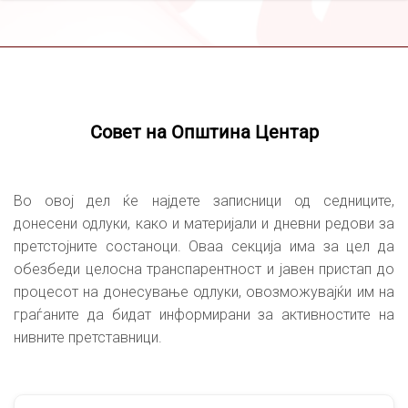
Совет на Општина Центар
Во овој дел ќе најдете записници од седниците,
донесени одлуки, како и материјали и дневни редови за
претстојните состаноци. Оваа секција има за цел да
обезбеди целосна транспарентност и јавен пристап до
процесот на донесување одлуки, овозможувајќи им на
граѓаните да бидат информирани за активностите на
нивните претставници.