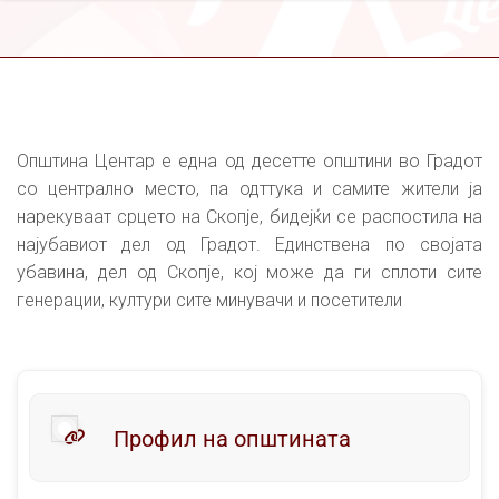
Општина Центар е една од десетте општини во Градот
со централно место, па одттука и самите жители ја
нарекуваат срцето на Скопје, бидејќи се распостила на
најубавиот дел од Градот. Eдинствена по својата
убавина, дел од Скопје, кој може да ги сплоти сите
генерации, култури сите минувачи и посетители
Профил на општината