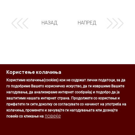
НАЗАД
НАПРЕД
Користење колачиња
Користиме колачиња(cookies) кои не содржат лични податоци, за да
го подобриме Вашето корисничко искуство, да ги извршиме Вашите
нагодувања, да анализираме интернет сообраќај и подобро да ја
Општина Центар
заштитиме нашата интернет страна. Продолжете со користење и
Михаил Цоков бр. 1, Скопје
прифатете ги сите доколку се согласувате со начинот на употреба на
Скопје, РС Македонија
колачиња, променете и зачувајте ги нагодувањата или дознајте
+389 2 3203 693
повеќе
повеќе со кликање на
+389 2 3203 600
kontakt@centar.gov.mk