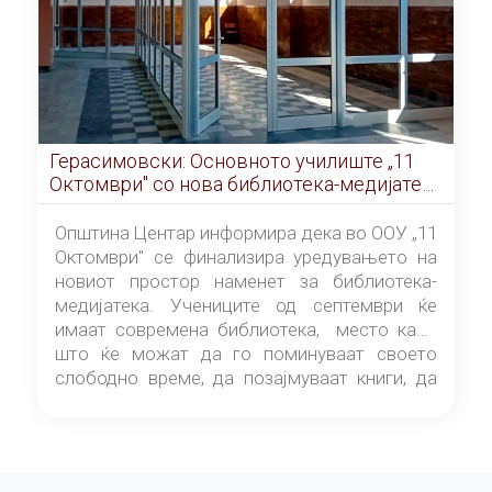
Герасимовски: Основното училиште „11
Октомври" со нова библиотека-медијатека
од септември
Општина Центар информира дека во ООУ „11
Октомври" се финализира уредувањето на
новиот простор наменет за библиотека-
медијатека. Учениците од септември ќе
имаат современа библиотека, место каде
што ќе можат да го поминуваат своето
слободно време, да позајмуваат книги, да
читаат и да разменуваат идеи.