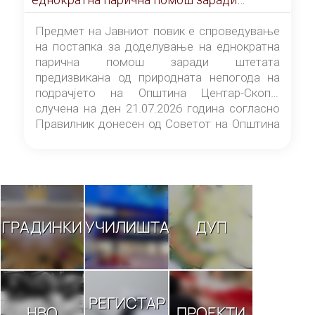
штетата предизвикана од природната
непогода на подрачјето на Општина
Предмет на Јавниот повик е спроведување
Центар-Скопје случена на ден 21.07.2026
на постапка за доделување на еднократна
година
парична помош заради штетата
предизвикана од природната непогода на
подрачјето на Општина Центар-Скопје
случена на ден 21.07.2026 година согласно
Правилник донесен од Советот на Општина
Центар-Скопје („Службен гласник на
Општина Центар-Скопје“ број 9/26).
ГРАДИНКИ
УЧИЛИШТА
ДУП
РЕГИСТАР
НВО
ПРОЕКТИ