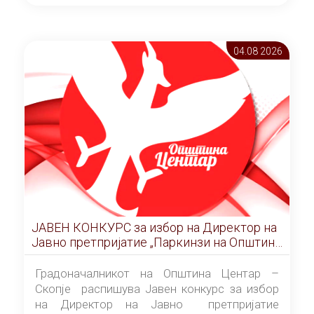
ОПШТИНА ЦЕНТАР Скопје Скопје
(„Службен гласник на Општина Центар
Скопје” број 9/2026), за времетраење од 3
04.08 2026
(три) години од денот на потпишувањето на
Договорот за закуп со најповолниот
понудувач.
ЈАВЕН КОНКУРС за избор на Директор на
Јавно претпријатие „Паркинзи на Општина
Центар“ – Скопје
Градоначалникот на Општина Центар –
Скопје распишува Јавен конкурс за избор
на Директор на Јавно претпријатие