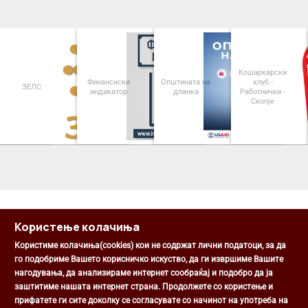
Кошаркарски
Финансиски
Општината на
клуб -
ЗЕЛС
индикатор
дланка
Работнички -
Скопје
<
>
Користење колачиња
Користиме колачиња(cookies) кои не содржат лични податоци, за да
го подобриме Вашето корисничко искуство, да ги извршиме Вашите
нагодувања, да анализираме интернет сообраќај и подобро да ја
Општина Центар
заштитиме нашата интернет страна. Продолжете со користење и
Михаил Цоков бр. 1, Скопје
прифатете ги сите доколку се согласувате со начинот на употреба на