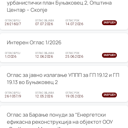
урбанистички план Буњаковец 2, Општина
Центар – Скопје
ОГЛАС БРОЈ
ОГЛАС ОБЈАВА
ОГЛАС РОК
ЗАВРШЕН
26-2160/7
07.07.2026
14.07.2026
Интерен Оглас 1/2026
ОГЛАС БРОЈ
ОГЛАС ОБЈАВА
ОГЛАС РОК
ЗАВРШЕН
1/2026
12.06.2026
25.06.2026
Оглас за јавно излагање УППП за ГП 19.12 и ГП
19.13 во Буњаковец 2
ОГЛАС БРОЈ
ОГЛАС ОБЈАВА
ОГЛАС РОК
ЗАВРШЕН
26-1057/9
12.05.2026
19.05.2026
Оглас за Барање понуди за “Енергетски
ефикасна реконструкција на објектот ООУ