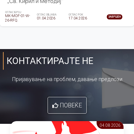
„Св. Кирил и Методиј"
ОГЛАС БРОЈ
ОГЛАС ОБЈАВА
ОГЛАС РОК
MK-MOF-01-W-
ЗАВРШЕН
01.04.2026
17.04.2026
26-RFQ.
КОНТАКТИРАЈТЕ НЕ
Пријавување на проблем, давање предлози
ПОВЕЌЕ
04.08 2026