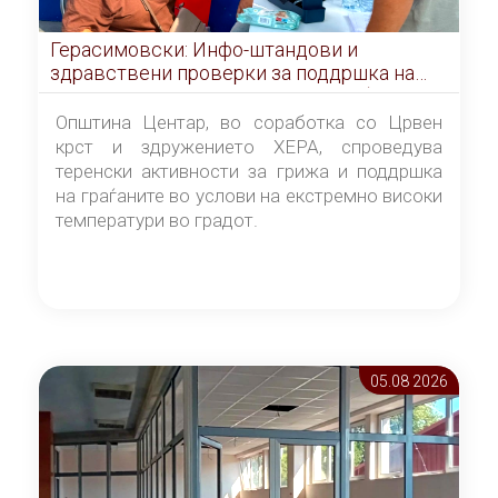
Герасимовски: Инфо-штандови и
здравствени проверки за поддршка на
граѓаните во услови на топлотен бран
Општина Центар, во соработка со Црвен
крст и здружението ХЕРА, спроведува
теренски активности за грижа и поддршка
на граѓаните во услови на екстремно високи
температури во градот.
05.08 2026