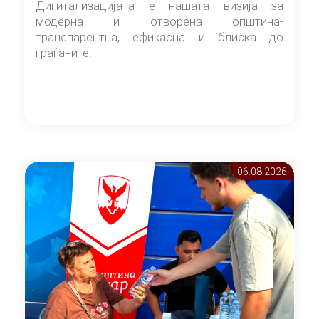
Дигитализацијата е нашата визија за
модерна и отворена општина-
транспарентна, ефикасна и блиска до
граѓаните.
06.08 2026