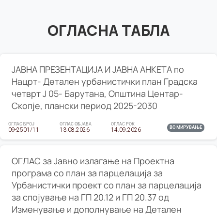
ОГЛАСНА ТАБЛА
ЈАВНА ПРЕЗЕНТАЦИЈА И ЈАВНА АНКЕТА по
Нацрт- Детален урбанистички план Градска
четврт Ј 05- Барутана, Општина Центар-
Скопје, плански период 2025-2030
ОГЛАС БРОЈ
ОГЛАС ОБЈАВА
ОГЛАС РОК
ВО МИРУВАЊЕ
09-2501/11
13.08.2026
14.09.2026
ОГЛАС за Јавно излагање на Проектна
програма со план за парцелација за
Урбанистички проект со план за парцелација
за спојување на ГП 20.12 и ГП 20.37 од
Изменување и дополнување на Детален