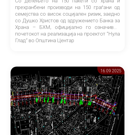
Со делењето на 150 пакети со храна и
прехранбени производи на 150 граѓани од
семејства со висок социјален ризик, заедно
со Душко Христов од здружението Банка за
Храна – БХМ, официјално го означивме
почетокот на реализација на проектот “Нула
Глад“ во Општина Центар
16.09 2025