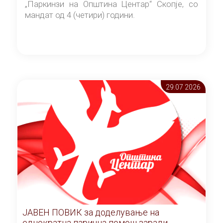
„Паркинзи на Општина Центар“ Скопје, со
мандат од 4 (четири) години.
29.07 2026
ЈАВЕН ПОВИК за доделување на
еднократна парична помош заради