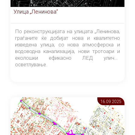
Улица „Ленинова“
По реконструкцијата на улицата „Ленинова,
граѓаните ќе добијат нова и квалитетно
изведена улица, со нова атмосферска и
водоводна канализација, нови тротоари и
еколошки ефикасно ЛЕД улично
осветлување.
16.09 2025