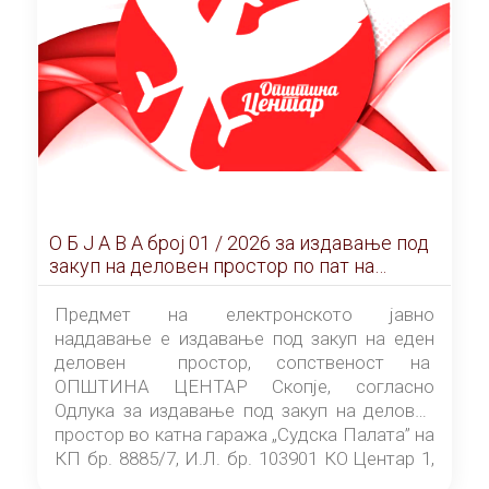
О Б Ј А В А брoj 01 / 2026 за издавање под
закуп на деловен простор по пат на
ЕЛЕКТРОНСКО ЈАВНО НАДДАВАЊЕ
Предмет на електронското јавно
наддавање е издавање под закуп на еден
деловен простор, сопственост на
ОПШТИНА ЦЕНТАР Скопје, согласно
Одлука за издавање под закуп на деловен
простор во катна гаража „Судска Палата” на
КП бр. 8885/7, И.Л. бр. 103901 КО Центар 1,
донесена од страна на Советот на