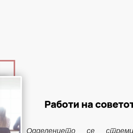
Работи на совето
Одделението се стрем