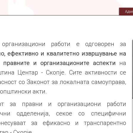
Адм
организациони работи е одговорен за
о, ефективно и квалитетно извршување на
о правните и организационите аспекти
на
ина Центар - Скопје. Сите активности се
асност со Законот за локалната самоуправа,
 општински акти.
от за правни и организациони работи
чни одделенија, секое со специфични
онесуваат за ефикасно и транспарентно
ар - Скопје