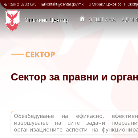
Skip to main content
+389 2 3203 693
kontakt@centar.gov.mk
Михаил Цоков бр. 1, Скопј
ОПШТИНА
АДМИ
Општина Центар
Toggle menu
СЕКТОР
Сектор за правни и орга
Обезбедување на ефикасно, ефектив
извршување на сите задачи поврзан
организационите аспекти на функциони
Центар - Скопје