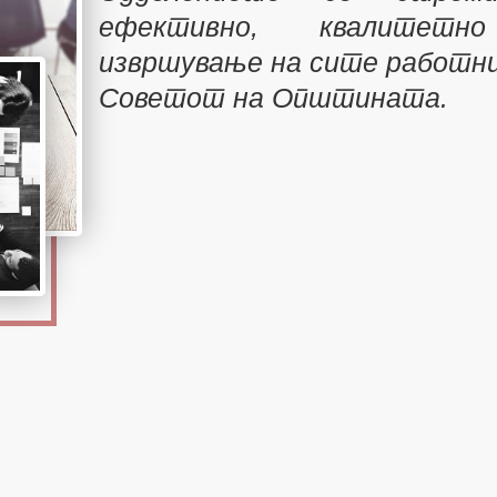
ефективно, квалитет
извршување на сите работни
Советот на Општината.