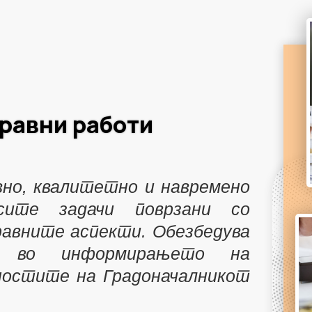
равни работи
но, квалитетно и навремено
сите задачи поврзани со
авните аспекти. Обезбедува
т во информирањето на
ностите на Градоначалникот