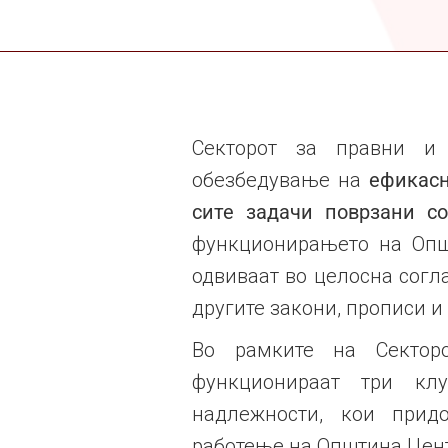
Секторот за правни и 
обезбедување на
ефикасн
сите задачи поврзани с
функционирањето на Општ
одвиваат во целосна согл
другите закони, прописи и
Во рамките на Сектор
функционираат три клу
надлежности, кои прид
работење на Општина Цент