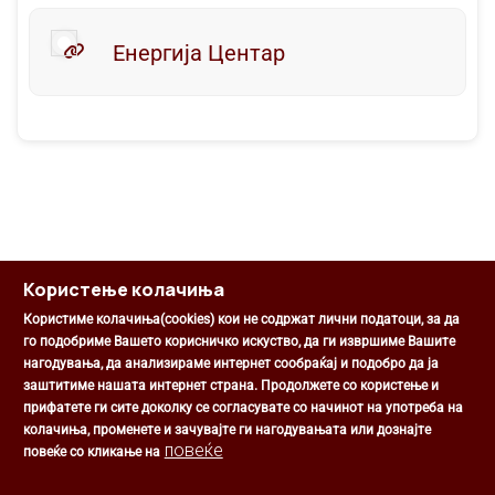
Енергија Центар
Користење колачиња
Користиме колачиња(cookies) кои не содржат лични податоци, за да
го подобриме Вашето корисничко искуство, да ги извршиме Вашите
нагодувања, да анализираме интернет сообраќај и подобро да ја
Општина Центар
заштитиме нашата интернет страна. Продолжете со користење и
Михаил Цоков бр. 1, Скопје
прифатете ги сите доколку се согласувате со начинот на употреба на
Скопје, РС Македонија
колачиња, променете и зачувајте ги нагодувањата или дознајте
+389 2 3203 693
повеќе
повеќе со кликање на
+389 2 3203 600
kontakt@centar.gov.mk