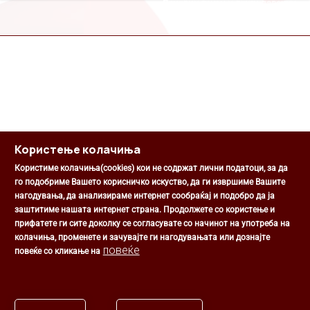
Локални такси и други давачки
Користење колачиња
Користиме колачиња(cookies) кои не содржат лични податоци, за да
го подобриме Вашето корисничко искуство, да ги извршиме Вашите
нагодувања, да анализираме интернет сообраќај и подобро да ја
Општина Центар
заштитиме нашата интернет страна. Продолжете со користење и
Михаил Цоков бр. 1, Скопје
прифатете ги сите доколку се согласувате со начинот на употреба на
Скопје, РС Македонија
колачиња, променете и зачувајте ги нагодувањата или дознајте
+389 2 3203 693
повеќе
повеќе со кликање на
+389 2 3203 600
kontakt@centar.gov.mk