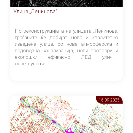
Улица „Ленинова“
По реконструкцијата на улицата „Ленинова,
граѓаните ќе добијат нова и квалитетно
изведена улица, со нова атмосферска и
водоводна канализација, нови тротоари и
еколошки ефикасно ЛЕД улично
осветлување.
16.09 2025