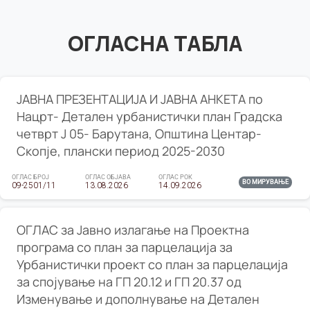
ОГЛАСНА ТАБЛА
ЈАВНА ПРЕЗЕНТАЦИЈА И ЈАВНА АНКЕТА по
Нацрт- Детален урбанистички план Градска
четврт Ј 05- Барутана, Општина Центар-
Скопје, плански период 2025-2030
ОГЛАС БРОЈ
ОГЛАС ОБЈАВА
ОГЛАС РОК
ВО МИРУВАЊЕ
09-2501/11
13.08.2026
14.09.2026
ОГЛАС за Јавно излагање на Проектна
програма со план за парцелација за
Урбанистички проект со план за парцелација
за спојување на ГП 20.12 и ГП 20.37 од
Изменување и дополнување на Детален