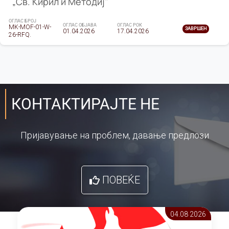
„Св. Кирил и Методиј"
ОГЛАС БРОЈ
ОГЛАС ОБЈАВА
ОГЛАС РОК
MK-MOF-01-W-
ЗАВРШЕН
01.04.2026
17.04.2026
26-RFQ.
КОНТАКТИРАЈТЕ НЕ
Пријавување на проблем, давање предлози
ПОВЕЌЕ
04.08 2026