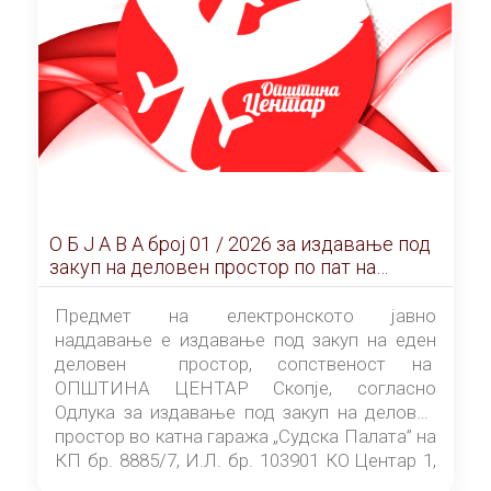
О Б Ј А В А брoj 01 / 2026 за издавање под
закуп на деловен простор по пат на
ЕЛЕКТРОНСКО ЈАВНО НАДДАВАЊЕ
Предмет на електронското јавно
наддавање е издавање под закуп на еден
деловен простор, сопственост на
ОПШТИНА ЦЕНТАР Скопје, согласно
Одлука за издавање под закуп на деловен
простор во катна гаража „Судска Палата” на
КП бр. 8885/7, И.Л. бр. 103901 КО Центар 1,
донесена од страна на Советот на