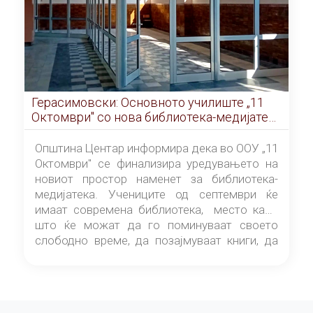
Герасимовски: Основното училиште „11
Октомври" со нова библиотека-медијатека
од септември
Општина Центар информира дека во ООУ „11
Октомври" се финализира уредувањето на
новиот простор наменет за библиотека-
медијатека. Учениците од септември ќе
имаат современа библиотека, место каде
што ќе можат да го поминуваат своето
слободно време, да позајмуваат книги, да
читаат и да разменуваат идеи.