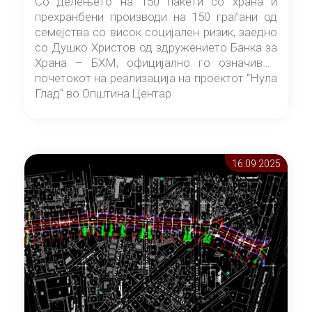
Со делењето на 150 пакети со храна и
прехранбени производи на 150 граѓани од
семејства со висок социјален ризик, заедно
со Душко Христов од здружението Банка за
Храна – БХМ, официјално го означивме
почетокот на реализација на проектот “Нула
Глад“ во Општина Центар
16.09 2025