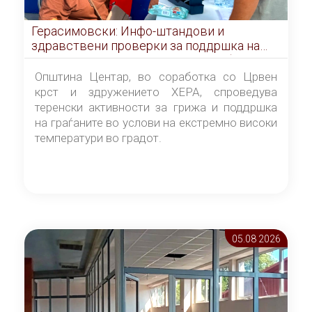
Герасимовски: Инфо-штандови и
здравствени проверки за поддршка на
граѓаните во услови на топлотен бран
Општина Центар, во соработка со Црвен
крст и здружението ХЕРА, спроведува
теренски активности за грижа и поддршка
на граѓаните во услови на екстремно високи
температури во градот.
05.08 2026