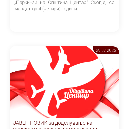
„Паркинзи на Општина Центар“ Скопје, со
мандат од 4 (четири) години.
29.07 2026
ЈАВЕН ПОВИК за доделување на
еднократна парична помош заради