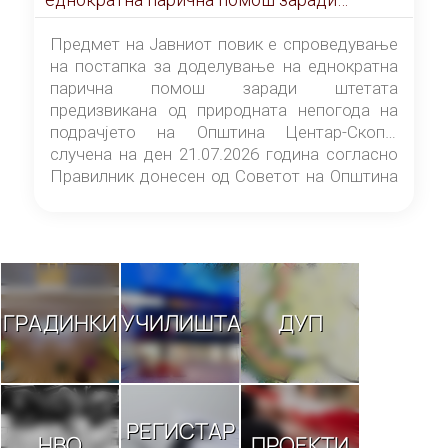
штетата предизвикана од природната
непогода на подрачјето на Општина
Предмет на Јавниот повик е спроведување
Центар-Скопје случена на ден 21.07.2026
на постапка за доделување на еднократна
година
парична помош заради штетата
предизвикана од природната непогода на
подрачјето на Општина Центар-Скопје
случена на ден 21.07.2026 година согласно
Правилник донесен од Советот на Општина
Центар-Скопје („Службен гласник на
Општина Центар-Скопје“ број 9/26).
ГРАДИНКИ
УЧИЛИШТА
ДУП
РЕГИСТАР
НВО
ПРОЕКТИ