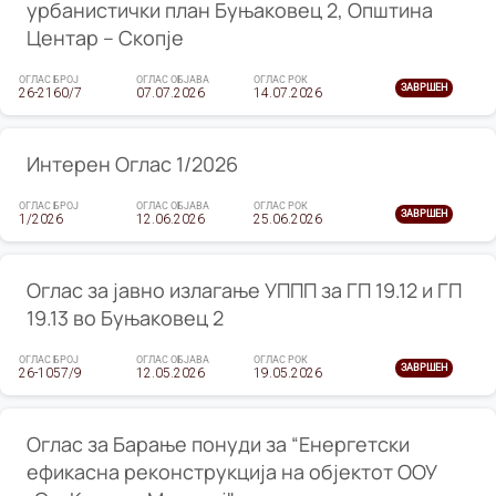
урбанистички план Буњаковец 2, Општина
Центар – Скопје
ОГЛАС БРОЈ
ОГЛАС ОБЈАВА
ОГЛАС РОК
ЗАВРШЕН
26-2160/7
07.07.2026
14.07.2026
Интерен Оглас 1/2026
ОГЛАС БРОЈ
ОГЛАС ОБЈАВА
ОГЛАС РОК
ЗАВРШЕН
1/2026
12.06.2026
25.06.2026
Оглас за јавно излагање УППП за ГП 19.12 и ГП
19.13 во Буњаковец 2
ОГЛАС БРОЈ
ОГЛАС ОБЈАВА
ОГЛАС РОК
ЗАВРШЕН
26-1057/9
12.05.2026
19.05.2026
Оглас за Барање понуди за “Енергетски
ефикасна реконструкција на објектот ООУ