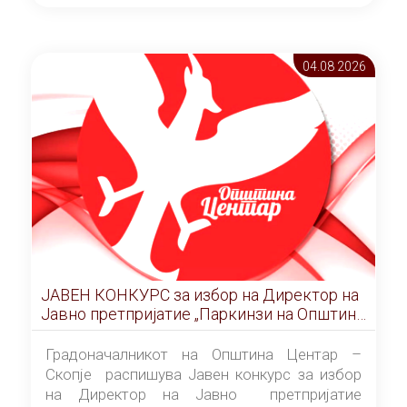
ОПШТИНА ЦЕНТАР Скопје Скопје
(„Службен гласник на Општина Центар
Скопје” број 9/2026), за времетраење од 3
04.08 2026
(три) години од денот на потпишувањето на
Договорот за закуп со најповолниот
понудувач.
ЈАВЕН КОНКУРС за избор на Директор на
Јавно претпријатие „Паркинзи на Општина
Центар“ – Скопје
Градоначалникот на Општина Центар –
Скопје распишува Јавен конкурс за избор
на Директор на Јавно претпријатие