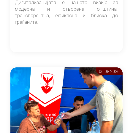
Дигитализацијата е нашата визија за
модерна и отворена општина-
транспарентна, ефикасна и блиска до
граѓаните.
06.08 2026