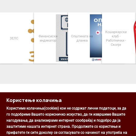
Кошаркарски
Финансиски
Општината на
клуб -
ЗЕЛС
индикатор
дланка
Работнички -
Скопје
<
>
Користење колачиња
Користиме колачиња(cookies) кои не содржат лични податоци, за да
го подобриме Вашето корисничко искуство, да ги извршиме Вашите
нагодувања, да анализираме интернет сообраќај и подобро да ја
Општина Центар
заштитиме нашата интернет страна. Продолжете со користење и
Михаил Цоков бр. 1, Скопје
прифатете ги сите доколку се согласувате со начинот на употреба на