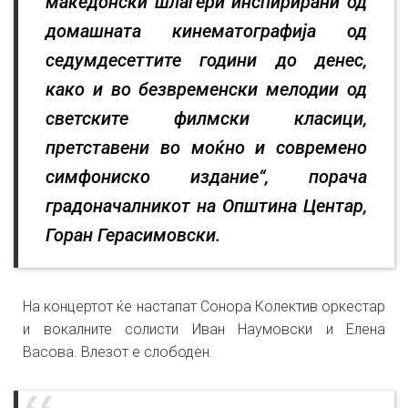
македонски шлагери инспирирани од
домашната кинематографија од
седумдесеттите години до денес,
како и во безвременски мелодии од
светските филмски класици,
претставени во моќно и современо
симфониско издание“, порача
градоначалникот на Општина Центар,
Горан Герасимовски.
На концертот ќе настапат Сонора Колектив оркестар
и вокалните солисти Иван Наумовски и Елена
Васова. Влезот е слободен.