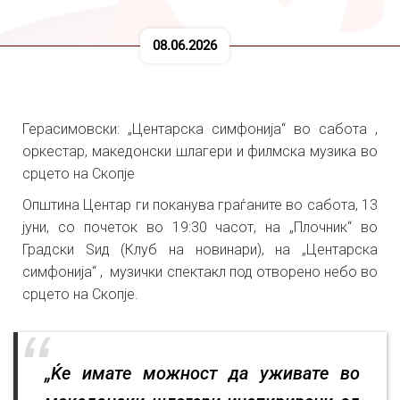
08.06.2026
Герасимовски: „Центарска симфонија“ во сабота ,
оркестар, македонски шлагери и филмска музика во
срцето на Скопје
Општина Центар ги поканува граѓаните во сабота, 13
јуни, со почеток во 19:30 часот, на „Плочник“ во
Градски Ѕид (Клуб на новинари), на „Центарска
симфонија“ , музички спектакл под отворено небо во
срцето на Скопје.
„Ќе имате можност да уживате во