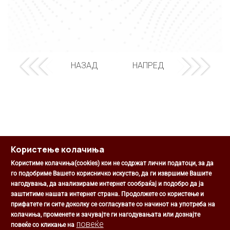
НАЗАД
НАПРЕД
Користење колачиња
Користиме колачиња(cookies) кои не содржат лични податоци, за да
го подобриме Вашето корисничко искуство, да ги извршиме Вашите
нагодувања, да анализираме интернет сообраќај и подобро да ја
Општина Центар
заштитиме нашата интернет страна. Продолжете со користење и
Михаил Цоков бр. 1, Скопје
прифатете ги сите доколку се согласувате со начинот на употреба на
Скопје, РС Македонија
колачиња, променете и зачувајте ги нагодувањата или дознајте
+389 2 3203 693
повеќе
повеќе со кликање на