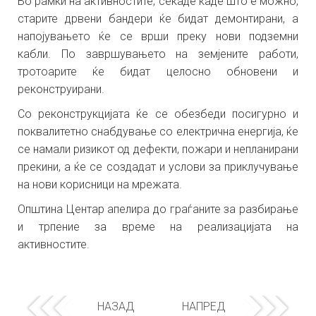
Во рамки на активностите, секаде каде што е можно,
старите дрвени бандери ќе бидат демонтирани, а
напојувањето ќе се врши преку нови подземни
кабли. По завршувањето на земјените работи,
тротоарите ќе бидат целосно обновени и
реконструирани.
Со реконструкцијата ќе се обезбеди посигурно и
поквалитетно снабдување со електрична енергија, ќе
се намали ризикот од дефекти, пожари и непланирани
прекини, а ќе се создадат и услови за приклучување
на нови корисници на мрежата.
Општина Центар апелира до граѓаните за разбирање
и трпение за време на реализацијата на
активностите.
НАЗАД
НАПРЕД