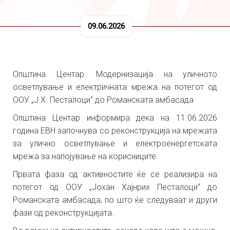
09.06.2026
Општина Центар: Модернизација на уличното
осветлување и електричната мрежа на потегот од
ООУ „Ј.Х. Песталоци“ до Романската амбасада
Општина Центар информира дека на 11.06.2026
година ЕВН започнува со реконструкција на мрежата
за улично осветлување и електроенергетската
мрежа за напојување на корисниците.
Првата фаза од активностите ќе се реализира на
потегот од ООУ „Јохан Хајнрих Песталоци“ до
Романската амбасада, по што ќе следуваат и други
фази од реконструкцијата.