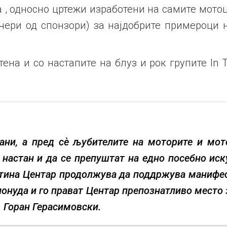
 , односно цртежи изработени на самите мото
чери од спонзори) за најдобрите примероци 
ена и со настапите на блуз и рок групите In T
ѓани, а пред сè љубителите на моторите и мот
н настан и да се препуштат на едно посебно ис
тина Центар продолжува да поддржува манифест
онуда и го прават Центар препознатливо место 
 Горан Герасимовски.