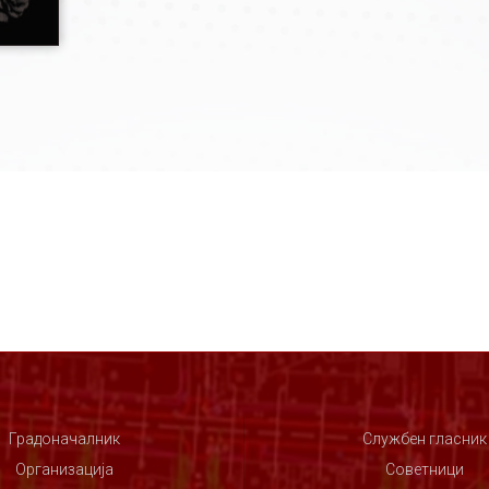
Градоначалник
Службен гласник
Организација
Советници