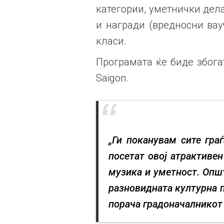
категории, уметнички дела
и награди (вредносни вау
класи.
Програмата ќе биде збогат
Saigon.
„Ги поканувам сите гра
посетат овој атрактиве
музика и уметност. Опш
разновидната културна п
порача градоначалникот