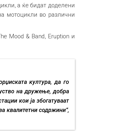
цикли, а ќе бидат доделени
на мотоцикли во различни
he Mood & Band, Eruption и
орџиската култура, да го
куство на дружење, добра
ации кои ја збогатуваат
за квалитетни содржини“,