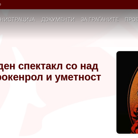
е
НИСТРАЦИЈА
ДОКУМЕНТИ
ЗА ГРАЃАНИТЕ
ПРОЕ
ен спектакл со над
рокенрол и уметност