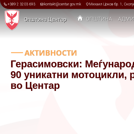
Skip to main content
+389 2 3203 693
kontakt@centar.gov.mk
Михаил Цоков бр. 1, Скопј
ОПШТИНА
АДМИ
Општина Центар
Toggle menu
АКТИВНОСТИ
Герасимовски: Меѓународ
90 уникатни мотоцикли, 
во Центар