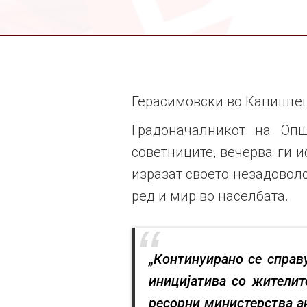
Герасимовски во Капиштец:
Градоначалникот на Опш
советниците, вечерва ги 
изразат своето незадоволс
ред и мир во населбата.
„Континуирано се справ
иницијатива со жителит
ресорни министерства а