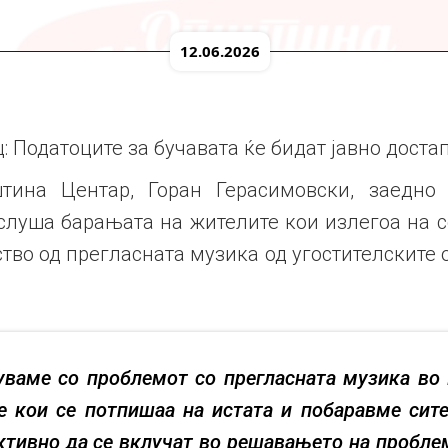
12.06.2026
 Податоците за бучавата ќе бидат јавно доста
тина Центар, Горан Герасимовски, заедно
ислуша барањата на жителите кои излегоа на с
тво од прегласната музика од угостителските 
уваме со проблемот со прегласната музика во
е кои се потпишаа на истата и побаравме сит
ктивно да се вклучат во решавањето на проблем