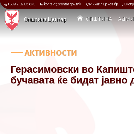
Skip to main content
+389 2 3203 693
kontakt@centar.gov.mk
Михаил Цоков бр. 1, Скопј
ОПШТИНА
АДМИ
Општина Центар
Toggle menu
АКТИВНОСТИ
Герасимовски во Капишт
бучавата ќе бидат јавно