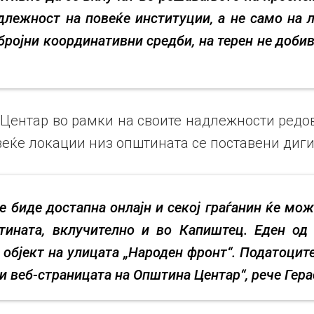
длежност на повеќе институции, а не само на 
бројни координативни средби, на терен не доби
 Центар во рамки на своите надлежности редо
веќе локации низ општината се поставени диги
е биде достапна онлајн и секој граѓанин ќе мож
тината, вклучително и во Капиштец. Еден од
 објект на улицата „Народен фронт“. Податоците
 веб-страницата на Општина Центар“, рече Гер