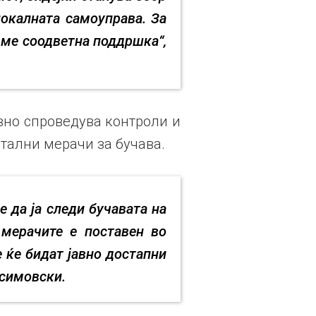
локалната самоуправа. За
вме соодветна поддршка“,
вно спроведува контроли и
тални мерачи за бучава.
е да ја следи бучавата на
 мерачите е поставен во
 ќе бидат јавно достапни
асимовски.