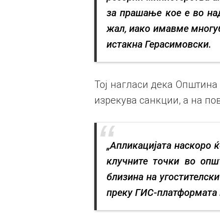
за прашање кое е во на
жал, иако имавме многу
истакна Герасимовски.
Тој нагласи дека Општина
изрекува санкции, а на по
„Апликацијата наскоро ќ
клучните точки во опш
близина на угостителски
преку ГИС-платформата и