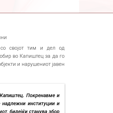
пни
 со својот тим и дел од
обир во Капиштец за да го
објекти и нарушениот јавен
 Капиштец. Покренавме и
е надлежни институции и
от, бидејќи станува збор