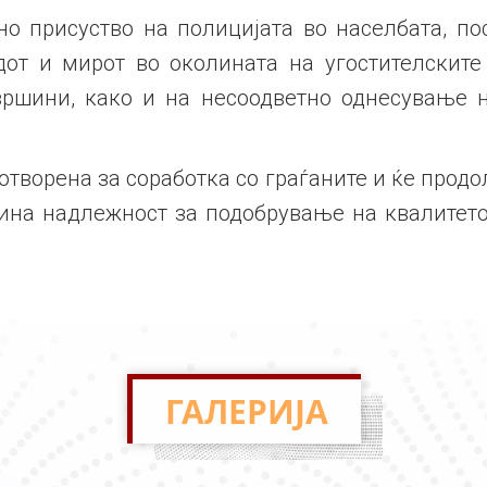
о присуство на полицијата во населбата, по
от и мирот во околината на угостителските 
вршини, како и на несоодветно однесување н
творена за соработка со граѓаните и ќе прод
зина надлежност за подобрување на квалитет
ГАЛЕРИЈА