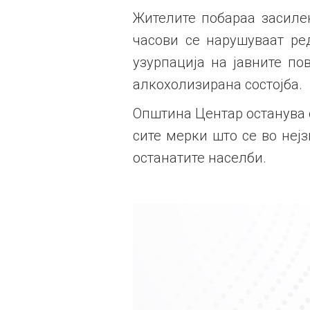
Жителите побараа засилен
часови се нарушуваат ред
узурпација на јавните по
алкохолизирана состојба.
Општина Центар останува о
сите мерки што се во неј
останатите населби.