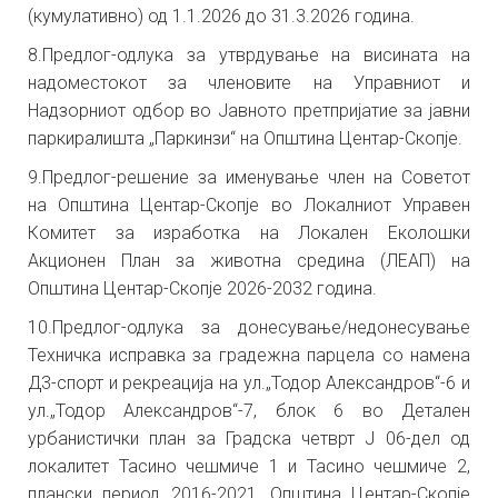
(кумулативно)
од 1.1.2026 до 31.3.2026
година.
8.Предлог-одлука
за утврдување на висината на
надоместокот за членовите на
У
правни
от
и
Н
адзорни
от
одбор во
Јавното претпријатие за јавни
паркиралишта „Паркинзи“ на
Општина Центар-Скопје.
9.Предлог-решение за именување член на Советот
на Општина Центар-Скопје во Локалниот Управен
Комитет за изработка на
Локален
Еколошки
Акционен План
за животна средина
(ЛЕАП) на
Општина
Центар-Скопје 2026-2032 година.
10.Предлог-одлука за донесување/недонесување
Техничка исправка за градежна парцела со намена
Д3-спорт и рекреација на ул.„Тодор Александров“-6 и
ул.„Тодор Александров“-7, блок 6 во Детален
урбанистички план за Градска четврт Ј 06-дел од
локалитет Тасино чешмиче 1 и Тасино чешмиче 2,
плански период 2016-2021, Општина Центар-Скопје