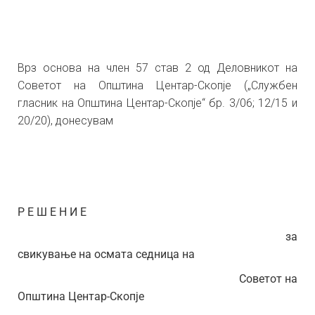
Врз основа на член 57 став 2 од Деловникот на
Советот на Општина Центар-Скопје („Службен
гласник на Општина Центар-Скопје“ бр. 3/06; 12/15 и
20/20), донесувам
Р Е Ш Е Н И Е
за
свикување на осмата седница на
Советот на
Општина Центар-Скопје