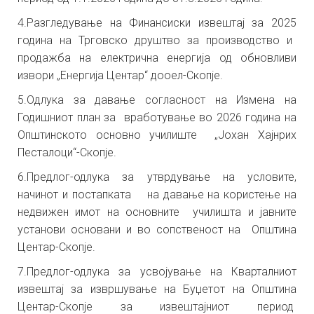
4.Разгледување на Финансиски извештај за 202
5
година на Трговско друштво за производство и
продажба на електрична енергија од обновливи
извори „Енергија Центар“ дооел-Скопје
.
5.Одлука за давање согласност на Измена на
Годишниот план
за
вработување во 2026 година на
Општинското основно училиште
„Јохан Хајнрих
Песталоци“-Скопје.
6.Предлог-одлука за утврдување на условите,
начинот и постапката
на давање на користење на
недвижен имот на основните
училишта и јавните
установи основани и во сопственост на
Општина
Центар-Скопје.
7.Предлог-одлука за усвојување на Кварталниот
извештај за извршување на Буџетот на Општина
Центар-Скопје за извештајниот период