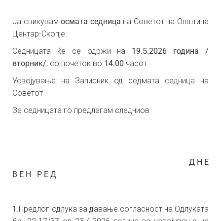
Ја свикувам
осмата
седница
на Советот на Општина
Центар-Скопје.
Седницата ќе се одржи на
19
.5.2026 година /
вторник/
, со почеток во
14.00
часот
Усвојување на Записник од седмата седница на
Советот
За седницата го предлагам следниов
Д Н Е
В Е Н Р Е Д
1.Предлог-одлука за давање согласност на Одлуката