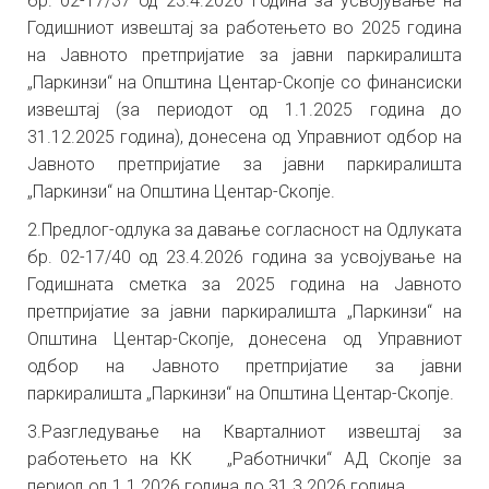
бр. 02-17/37 од 23.4.2026 година за усвојување на
Годишниот извештај за работењето во 2025 година
на Јавното претпријатие за јавни паркиралишта
„Паркинзи“ на Општина Центар-Скопје со финансиски
извештај
(
за периодот од 1.1.2025 година до
31.12.2025 година), донесена од Управниот одбор на
Јавното претпријатие за јавни паркиралишта
„Паркинзи“ на Општина Центар-Скопје.
2.Предлог-одлука за давање согласност на Одлуката
бр. 02-17/
40
од
23
.
4
.202
6
година за усвојување на
Годишната сметка за 202
5
година на Јавното
претпријатие за јавни паркиралишта „Паркинзи“ на
Општина Центар-Скопје, донесена од Управниот
одбор на Јавното претпријатие за јавни
паркиралишта „Паркинзи“ на Општина Центар-Скопје.
3.Разгледување на Кварталниот извештај за
работењето на КК
„Работнички“ АД Скопје за
период од 1.1.2026 година до 31.3.2026
година.