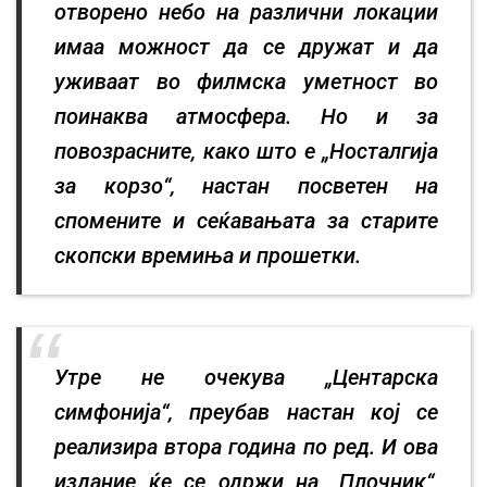
отворено небо на различни локации
имаа можност да се дружат и да
уживаат во филмска уметност во
поинаква атмосфера. Но и за
повозрасните, како што е „Носталгија
за корзо“, настан посветен на
спомените и сеќавањата за старите
скопски времиња и прошетки.
Утре не очекува „Центарска
симфонија“, преубав настан кој се
реализира втора година по ред. И ова
издание ќе се одржи на „Плочник“,