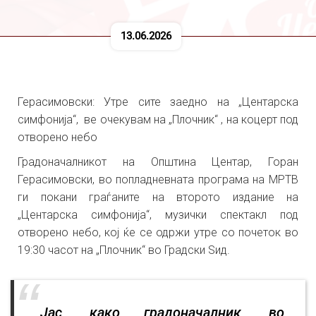
13.06.2026
Герасимовски: Утре сите заедно на „Центарска
симфонија“, ве очекувам на „Плочник“ , на коцерт под
отворено небо
Градоначалникот на Општина Центар, Горан
Герасимовски, во попладневната програма на МРТВ
ги покани граѓаните на второто издание на
„Центарска симфонија“, музички спектакл под
отворено небо, кој ќе се одржи утре со почеток во
19:30 часот на „Плочник“ во Градски Ѕид.
„Јас, како градоначалник, во