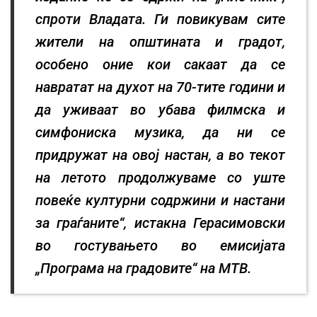
спроти Владата. Ги повикувам сите
жители на општината и градот,
особено оние кои сакаат да се
навратат на духот на 70-тите години и
да уживаат во убава филмска и
симфониска музика, да ни се
придружат на овој настан, а во текот
на летото продолжуваме со уште
повеќе културни содржини и настани
за граѓаните“, истакна Герасимовски
во гостувањето во емисијата
„Програма на градовите“ на МТВ.