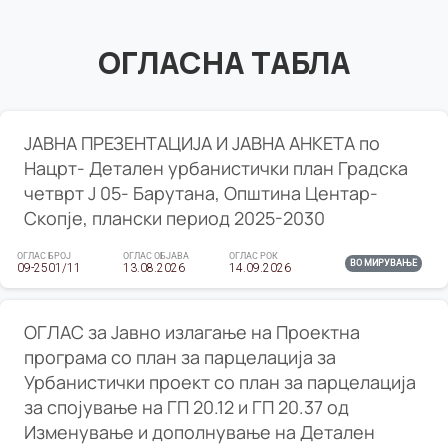
ОГЛАСНА ТАБЛА
ЈАВНА ПРЕЗЕНТАЦИЈА И ЈАВНА АНКЕТА по
Нацрт- Детален урбанистички план Градска
четврт Ј 05- Барутана, Општина Центар-
Скопје, плански период 2025-2030
ОГЛАС БРОЈ
ОГЛАС ОБЈАВА
ОГЛАС РОК
ВО МИРУВАЊЕ
09-2501/11
13.08.2026
14.09.2026
ОГЛАС за Јавно излагање на Проектна
програма со план за парцелација за
Урбанистички проект со план за парцелација
за спојување на ГП 20.12 и ГП 20.37 од
Изменување и дополнување на Детален