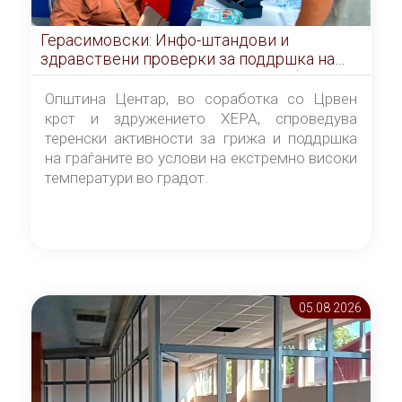
Герасимовски: Инфо-штандови и
здравствени проверки за поддршка на
граѓаните во услови на топлотен бран
Општина Центар, во соработка со Црвен
крст и здружението ХЕРА, спроведува
теренски активности за грижа и поддршка
на граѓаните во услови на екстремно високи
температури во градот.
05.08 2026