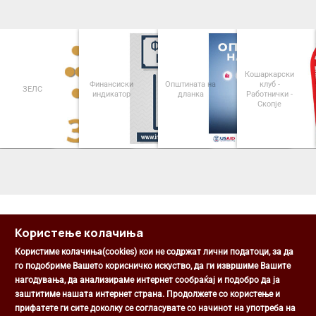
Кошаркарски
Финансиски
Општината на
клуб -
ЗЕЛС
индикатор
дланка
Работнички -
Оп
Скопје
<
>
Користење колачиња
Користиме колачиња(cookies) кои не содржат лични податоци, за да
го подобриме Вашето корисничко искуство, да ги извршиме Вашите
нагодувања, да анализираме интернет сообраќај и подобро да ја
Општина Центар
заштитиме нашата интернет страна. Продолжете со користење и
Михаил Цоков бр. 1, Скопје
прифатете ги сите доколку се согласувате со начинот на употреба на