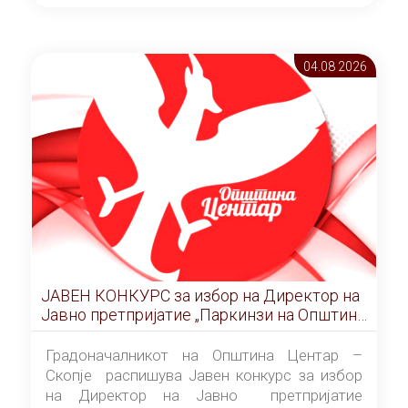
ОПШТИНА ЦЕНТАР Скопје Скопје
(„Службен гласник на Општина Центар
Скопје” број 9/2026), за времетраење од 3
04.08 2026
(три) години од денот на потпишувањето на
Договорот за закуп со најповолниот
понудувач.
ЈАВЕН КОНКУРС за избор на Директор на
Јавно претпријатие „Паркинзи на Општина
Центар“ – Скопје
Градоначалникот на Општина Центар –
Скопје распишува Јавен конкурс за избор
на Директор на Јавно претпријатие