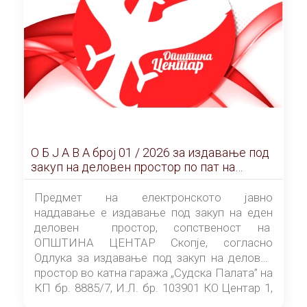
О Б Ј А В А брoj 01 / 2026 за издавање под
закуп на деловен простор по пат на
ЕЛЕКТРОНСКО ЈАВНО НАДДАВАЊЕ
Предмет на електронското јавно
наддавање е издавање под закуп на еден
деловен простор, сопственост на
ОПШТИНА ЦЕНТАР Скопје, согласно
Одлука за издавање под закуп на деловен
простор во катна гаража „Судска Палата” на
КП бр. 8885/7, И.Л. бр. 103901 КО Центар 1,
донесена од страна на Советот на