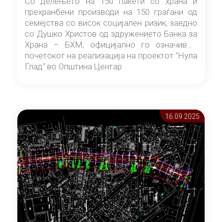
Со делењето на 150 пакети со храна и
прехранбени производи на 150 граѓани од
семејства со висок социјален ризик, заедно
со Душко Христов од здружението Банка за
Храна – БХМ, официјално го означивме
почетокот на реализација на проектот “Нула
Глад“ во Општина Центар
16.09 2025