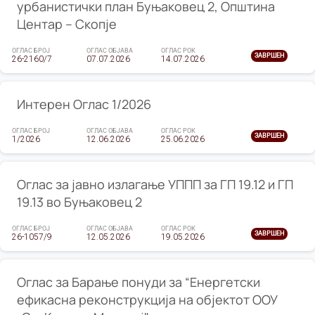
урбанистички план Буњаковец 2, Општина
Центар – Скопје
ОГЛАС БРОЈ
ОГЛАС ОБЈАВА
ОГЛАС РОК
ЗАВРШЕН
26-2160/7
07.07.2026
14.07.2026
Интерен Оглас 1/2026
ОГЛАС БРОЈ
ОГЛАС ОБЈАВА
ОГЛАС РОК
ЗАВРШЕН
1/2026
12.06.2026
25.06.2026
Оглас за јавно излагање УППП за ГП 19.12 и ГП
19.13 во Буњаковец 2
ОГЛАС БРОЈ
ОГЛАС ОБЈАВА
ОГЛАС РОК
ЗАВРШЕН
26-1057/9
12.05.2026
19.05.2026
Оглас за Барање понуди за “Енергетски
ефикасна реконструкција на објектот ООУ