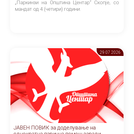
„Паркинзи на Општина Центар“ Скопје, со
мандат од 4 (четири) години.
29.07 2026
ЈАВЕН ПОВИК за доделување на
еднократна парична помош заради