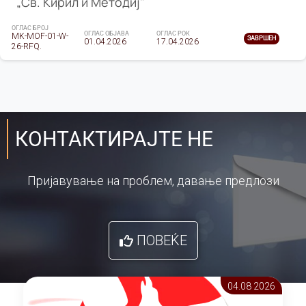
„Св. Кирил и Методиј"
ОГЛАС БРОЈ
ОГЛАС ОБЈАВА
ОГЛАС РОК
MK-MOF-01-W-
ЗАВРШЕН
01.04.2026
17.04.2026
26-RFQ.
КОНТАКТИРАЈТЕ НЕ
Пријавување на проблем, давање предлози
ПОВЕЌЕ
04.08 2026