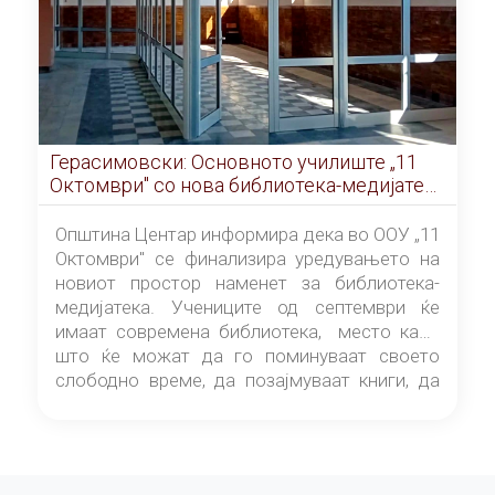
Герасимовски: Основното училиште „11
Октомври" со нова библиотека-медијатека
од септември
Општина Центар информира дека во ООУ „11
Октомври" се финализира уредувањето на
новиот простор наменет за библиотека-
медијатека. Учениците од септември ќе
имаат современа библиотека, место каде
што ќе можат да го поминуваат своето
слободно време, да позајмуваат книги, да
читаат и да разменуваат идеи.