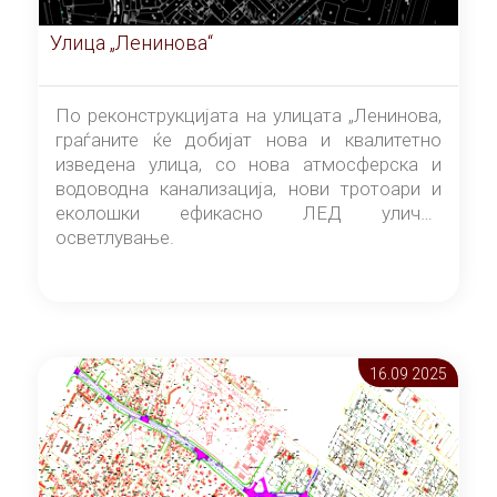
Улица „Ленинова“
По реконструкцијата на улицата „Ленинова,
граѓаните ќе добијат нова и квалитетно
изведена улица, со нова атмосферска и
водоводна канализација, нови тротоари и
еколошки ефикасно ЛЕД улично
осветлување.
16.09 2025