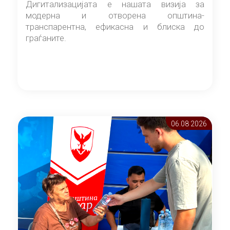
Дигитализацијата е нашата визија за
модерна и отворена општина-
транспарентна, ефикасна и блиска до
граѓаните.
06.08 2026