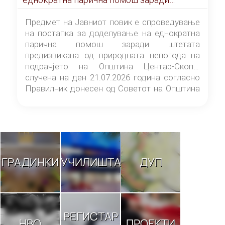
штетата предизвикана од природната
непогода на подрачјето на Општина
Предмет на Јавниот повик е спроведување
Центар-Скопје случена на ден 21.07.2026
на постапка за доделување на еднократна
година
парична помош заради штетата
предизвикана од природната непогода на
подрачјето на Општина Центар-Скопје
случена на ден 21.07.2026 година согласно
Правилник донесен од Советот на Општина
Центар-Скопје („Службен гласник на
Општина Центар-Скопје“ број 9/26).
ГРАДИНКИ
УЧИЛИШТА
ДУП
РЕГИСТАР
НВО
ПРОЕКТИ