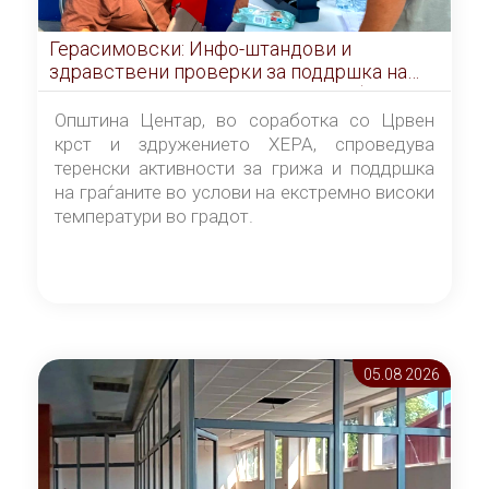
Герасимовски: Инфо-штандови и
здравствени проверки за поддршка на
граѓаните во услови на топлотен бран
Општина Центар, во соработка со Црвен
крст и здружението ХЕРА, спроведува
теренски активности за грижа и поддршка
на граѓаните во услови на екстремно високи
температури во градот.
05.08 2026