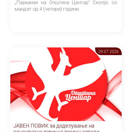
„Паркинзи на Општина Центар“ Скопје, со
мандат од 4 (четири) години.
29.07 2026
ЈАВЕН ПОВИК за доделување на
еднократна парична помош заради