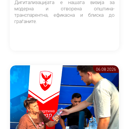
Дигитализацијата е нашата визија за
модерна и отворена општина-
транспарентна, ефикасна и блиска до
граѓаните.
06.08 2026