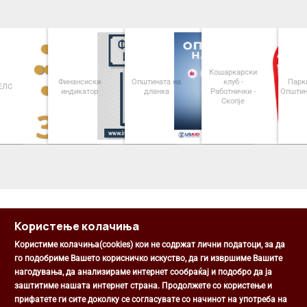
Кошаркарски
Финансиски
Општината на
клуб -
Паркинзи на
индикатор
дланка
Работнички -
Општина Центар
Скопје
<
>
Користење колачиња
Користиме колачиња(cookies) кои не содржат лични податоци, за да
го подобриме Вашето корисничко искуство, да ги извршиме Вашите
нагодувања, да анализираме интернет сообраќај и подобро да ја
Општина Центар
заштитиме нашата интернет страна. Продолжете со користење и
Михаил Цоков бр. 1, Скопје
прифатете ги сите доколку се согласувате со начинот на употреба на