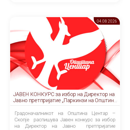
ОПШТИНА ЦЕНТАР Скопје Скопје
(„Службен гласник на Општина Центар
Скопје” број 9/2026), за времетраење од 3
04.08 2026
(три) години од денот на потпишувањето на
Договорот за закуп со најповолниот
понудувач.
ЈАВЕН КОНКУРС за избор на Директор на
Јавно претпријатие „Паркинзи на Општина
Центар“ – Скопје
Градоначалникот на Општина Центар –
Скопје распишува Јавен конкурс за избор
на Директор на Јавно претпријатие