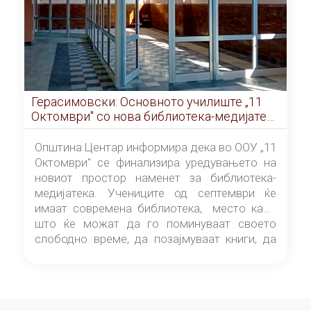
Герасимовски: Основното училиште „11
Октомври" со нова библиотека-медијатека
од септември
Општина Центар информира дека во ООУ „11
Октомври" се финализира уредувањето на
новиот простор наменет за библиотека-
медијатека. Учениците од септември ќе
имаат современа библиотека, место каде
што ќе можат да го поминуваат своето
слободно време, да позајмуваат книги, да
читаат и да разменуваат идеи.