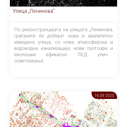
Улица „Ленинова“
По реконструкцијата на улицата „Ленинова,
граѓаните ќе добијат нова и квалитетно
изведена улица, со нова атмосферска и
водоводна канализација, нови тротоари и
еколошки ефикасно ЛЕД улично
осветлување.
16.09 2025