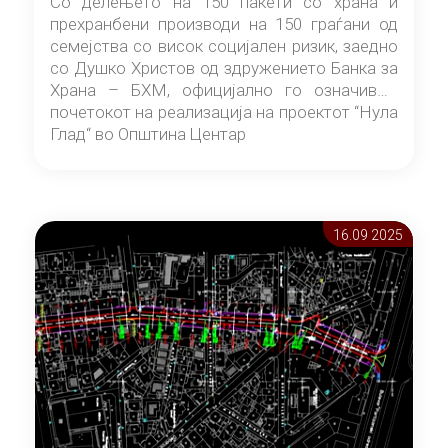
Со делењето на 150 пакети со храна и
прехранбени производи на 150 граѓани од
семејства со висок социјален ризик, заедно
со Душко Христов од здружението Банка за
Храна – БХМ, официјално го означивме
почетокот на реализација на проектот “Нула
Глад“ во Општина Центар
16.09 2025