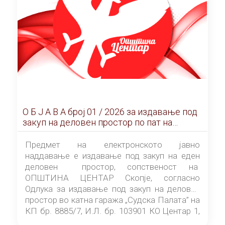
О Б Ј А В А брoj 01 / 2026 за издавање под
закуп на деловен простор по пат на
ЕЛЕКТРОНСКО ЈАВНО НАДДАВАЊЕ
Предмет на електронското јавно
наддавање е издавање под закуп на еден
деловен простор, сопственост на
ОПШТИНА ЦЕНТАР Скопје, согласно
Одлука за издавање под закуп на деловен
простор во катна гаража „Судска Палата” на
КП бр. 8885/7, И.Л. бр. 103901 КО Центар 1,
донесена од страна на Советот на