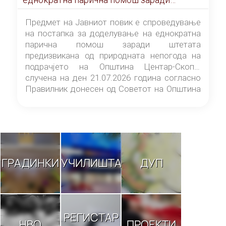
штетата предизвикана од природната
непогода на подрачјето на Општина
Предмет на Јавниот повик е спроведување
Центар-Скопје случена на ден 21.07.2026
на постапка за доделување на еднократна
година
парична помош заради штетата
предизвикана од природната непогода на
подрачјето на Општина Центар-Скопје
случена на ден 21.07.2026 година согласно
Правилник донесен од Советот на Општина
Центар-Скопје („Службен гласник на
Општина Центар-Скопје“ број 9/26).
ГРАДИНКИ
УЧИЛИШТА
ДУП
РЕГИСТАР
НВО
ПРОЕКТИ