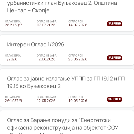
урбанистички план Буњаковец 2, Општина
Центар – Скопје
ОГЛАС БРОЈ
ОГЛАС ОБЈАВА
ОГЛАС РОК
ЗАВРШЕН
26-2160/7
07.07.2026
14.07.2026
Интерен Оглас 1/2026
ОГЛАС БРОЈ
ОГЛАС ОБЈАВА
ОГЛАС РОК
ЗАВРШЕН
1/2026
12.06.2026
25.06.2026
Оглас за јавно излагање УППП за ГП 19.12 и ГП
19.13 во Буњаковец 2
ОГЛАС БРОЈ
ОГЛАС ОБЈАВА
ОГЛАС РОК
ЗАВРШЕН
26-1057/9
12.05.2026
19.05.2026
Оглас за Барање понуди за “Енергетски
ефикасна реконструкција на објектот ООУ