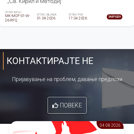
„Св. Кирил и Методиј"
ОГЛАС БРОЈ
ОГЛАС ОБЈАВА
ОГЛАС РОК
MK-MOF-01-W-
ЗАВРШЕН
01.04.2026
17.04.2026
26-RFQ.
КОНТАКТИРАЈТЕ НЕ
Пријавување на проблем, давање предлози
ПОВЕЌЕ
04.08 2026