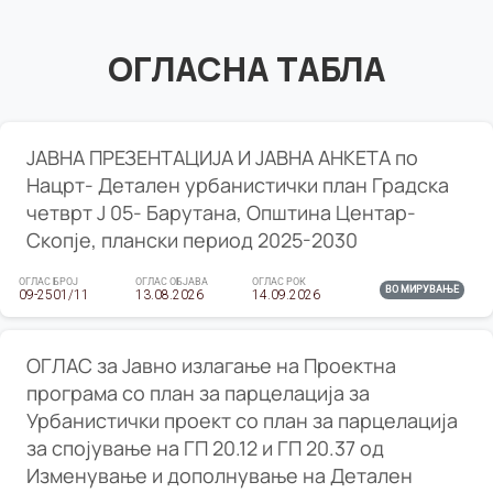
ОГЛАСНА ТАБЛА
ЈАВНА ПРЕЗЕНТАЦИЈА И ЈАВНА АНКЕТА по
Нацрт- Детален урбанистички план Градска
четврт Ј 05- Барутана, Општина Центар-
Скопје, плански период 2025-2030
ОГЛАС БРОЈ
ОГЛАС ОБЈАВА
ОГЛАС РОК
ВО МИРУВАЊЕ
09-2501/11
13.08.2026
14.09.2026
ОГЛАС за Јавно излагање на Проектна
програма со план за парцелација за
Урбанистички проект со план за парцелација
за спојување на ГП 20.12 и ГП 20.37 од
Изменување и дополнување на Детален