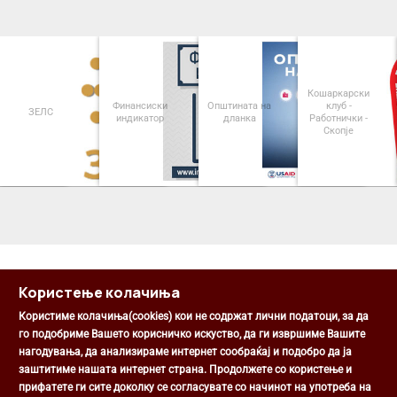
Кошаркарски
Финансиски
Општината на
клуб -
ЗЕЛС
индикатор
дланка
Работнички -
Скопје
<
>
Користење колачиња
Користиме колачиња(cookies) кои не содржат лични податоци, за да
го подобриме Вашето корисничко искуство, да ги извршиме Вашите
нагодувања, да анализираме интернет сообраќај и подобро да ја
Општина Центар
заштитиме нашата интернет страна. Продолжете со користење и
Михаил Цоков бр. 1, Скопје
прифатете ги сите доколку се согласувате со начинот на употреба на