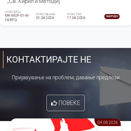
„Св. Кирил и Методиј"
ОГЛАС БРОЈ
ОГЛАС ОБЈАВА
ОГЛАС РОК
MK-MOF-01-W-
ЗАВРШЕН
01.04.2026
17.04.2026
26-RFQ.
КОНТАКТИРАЈТЕ НЕ
Пријавување на проблем, давање предлози
ПОВЕЌЕ
04.08 2026