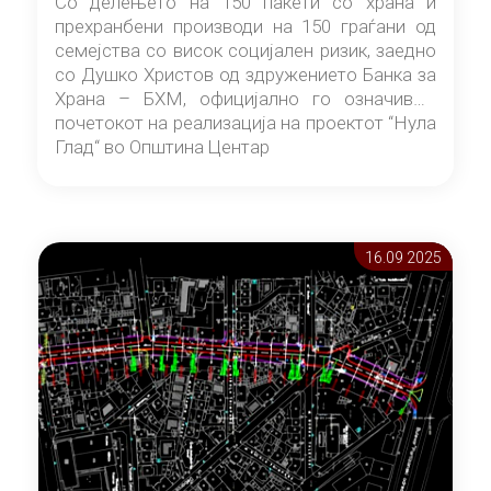
Со делењето на 150 пакети со храна и
прехранбени производи на 150 граѓани од
семејства со висок социјален ризик, заедно
со Душко Христов од здружението Банка за
Храна – БХМ, официјално го означивме
почетокот на реализација на проектот “Нула
Глад“ во Општина Центар
16.09 2025