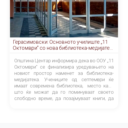
Герасимовски: Основното училиште „11
Октомври" со нова библиотека-медијатека
од септември
Општина Центар информира дека во ООУ „11
Октомври" се финализира уредувањето на
новиот простор наменет за библиотека-
медијатека. Учениците од септември ќе
имаат современа библиотека, место каде
што ќе можат да го поминуваат своето
слободно време, да позајмуваат книги, да
читаат и да разменуваат идеи.