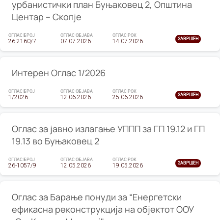
урбанистички план Буњаковец 2, Општина
Центар – Скопје
ОГЛАС БРОЈ
ОГЛАС ОБЈАВА
ОГЛАС РОК
ЗАВРШЕН
26-2160/7
07.07.2026
14.07.2026
Интерен Оглас 1/2026
ОГЛАС БРОЈ
ОГЛАС ОБЈАВА
ОГЛАС РОК
ЗАВРШЕН
1/2026
12.06.2026
25.06.2026
Оглас за јавно излагање УППП за ГП 19.12 и ГП
19.13 во Буњаковец 2
ОГЛАС БРОЈ
ОГЛАС ОБЈАВА
ОГЛАС РОК
ЗАВРШЕН
26-1057/9
12.05.2026
19.05.2026
Оглас за Барање понуди за “Енергетски
ефикасна реконструкција на објектот ООУ