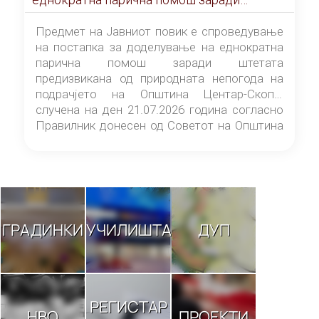
штетата предизвикана од природната
непогода на подрачјето на Општина
Предмет на Јавниот повик е спроведување
Центар-Скопје случена на ден 21.07.2026
на постапка за доделување на еднократна
година
парична помош заради штетата
предизвикана од природната непогода на
подрачјето на Општина Центар-Скопје
случена на ден 21.07.2026 година согласно
Правилник донесен од Советот на Општина
Центар-Скопје („Службен гласник на
Општина Центар-Скопје“ број 9/26).
ГРАДИНКИ
УЧИЛИШТА
ДУП
РЕГИСТАР
НВО
ПРОЕКТИ