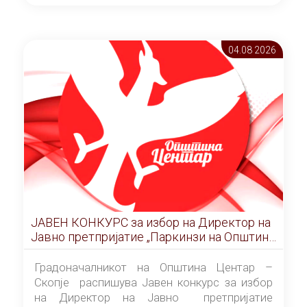
ОПШТИНА ЦЕНТАР Скопје Скопје
(„Службен гласник на Општина Центар
Скопје” број 9/2026), за времетраење од 3
04.08 2026
(три) години од денот на потпишувањето на
Договорот за закуп со најповолниот
понудувач.
ЈАВЕН КОНКУРС за избор на Директор на
Јавно претпријатие „Паркинзи на Општина
Центар“ – Скопје
Градоначалникот на Општина Центар –
Скопје распишува Јавен конкурс за избор
на Директор на Јавно претпријатие