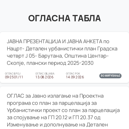
ОГЛАСНА ТАБЛА
ЈАВНА ПРЕЗЕНТАЦИЈА И ЈАВНА АНКЕТА по
Нацрт- Детален урбанистички план Градска
четврт Ј 05- Барутана, Општина Центар-
Скопје, плански период 2025-2030
ОГЛАС БРОЈ
ОГЛАС ОБЈАВА
ОГЛАС РОК
ВО МИРУВАЊЕ
09-2501/11
13.08.2026
14.09.2026
ОГЛАС за Јавно излагање на Проектна
програма со план за парцелација за
Урбанистички проект со план за парцелација
за спојување на ГП 20.12 и ГП 20.37 од
Изменување и дополнување на Детален