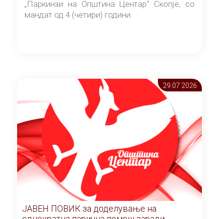
„Паркинзи на Општина Центар“ Скопје, со
мандат од 4 (четири) години.
29.07 2026
ЈАВЕН ПОВИК за доделување на
еднократна парична помош заради