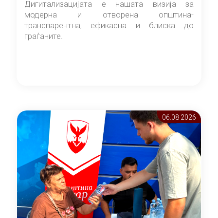
Дигитализацијата е нашата визија за
модерна и отворена општина-
транспарентна, ефикасна и блиска до
граѓаните.
06.08 2026