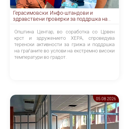
Герасимовски: Инфо-штандови и
здравствени проверки за поддршка на
граѓаните во услови на топлотен бран
Општина Центар, во соработка со Црвен
крст и здружението ХЕРА, спроведува
теренски активности за грижа и поддршка
на граѓаните во услови на екстремно високи
температури во градот.
05.08 2026