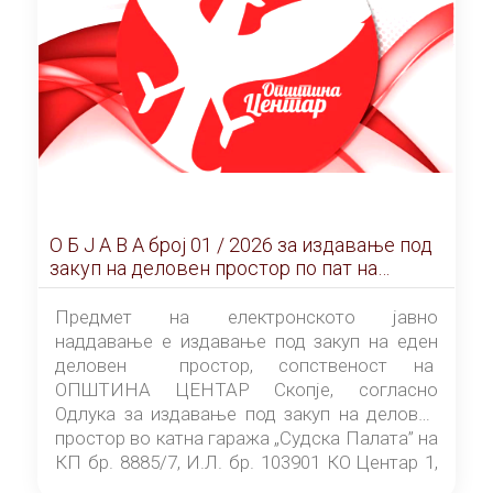
О Б Ј А В А брoj 01 / 2026 за издавање под
закуп на деловен простор по пат на
ЕЛЕКТРОНСКО ЈАВНО НАДДАВАЊЕ
Предмет на електронското јавно
наддавање е издавање под закуп на еден
деловен простор, сопственост на
ОПШТИНА ЦЕНТАР Скопје, согласно
Одлука за издавање под закуп на деловен
простор во катна гаража „Судска Палата” на
КП бр. 8885/7, И.Л. бр. 103901 КО Центар 1,
донесена од страна на Советот на