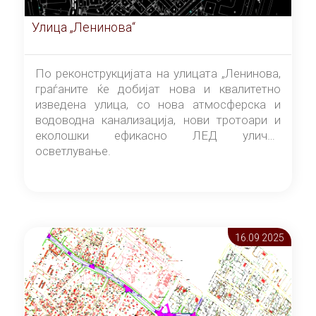
Улица „Ленинова“
По реконструкцијата на улицата „Ленинова,
граѓаните ќе добијат нова и квалитетно
изведена улица, со нова атмосферска и
водоводна канализација, нови тротоари и
еколошки ефикасно ЛЕД улично
осветлување.
16.09 2025