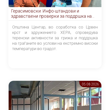
Герасимовски: Инфо-штандови и
здравствени проверки за поддршка на
граѓаните во услови на топлотен бран
Општина Центар, во соработка со Црвен
крст и здружението ХЕРА, спроведува
теренски активности за грижа и поддршка
на граѓаните во услови на екстремно високи
температури во градот.
05.08 2026