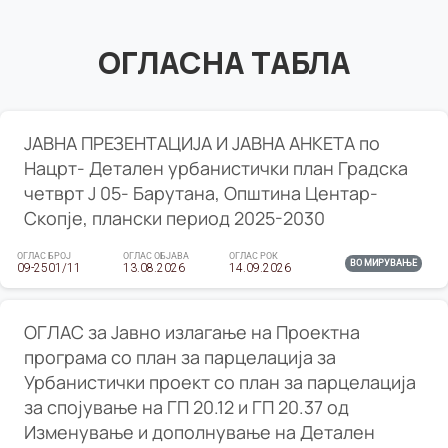
ОГЛАСНА ТАБЛА
ЈАВНА ПРЕЗЕНТАЦИЈА И ЈАВНА АНКЕТА по
Нацрт- Детален урбанистички план Градска
четврт Ј 05- Барутана, Општина Центар-
Скопје, плански период 2025-2030
ОГЛАС БРОЈ
ОГЛАС ОБЈАВА
ОГЛАС РОК
ВО МИРУВАЊЕ
09-2501/11
13.08.2026
14.09.2026
ОГЛАС за Јавно излагање на Проектна
програма со план за парцелација за
Урбанистички проект со план за парцелација
за спојување на ГП 20.12 и ГП 20.37 од
Изменување и дополнување на Детален