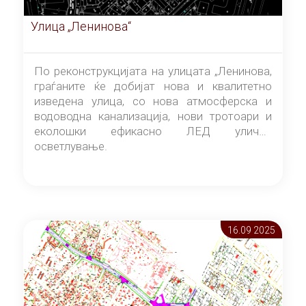
Улица „Ленинова“
По реконструкцијата на улицата „Ленинова,
граѓаните ќе добијат нова и квалитетно
изведена улица, со нова атмосферска и
водоводна канализација, нови тротоари и
еколошки ефикасно ЛЕД улично
осветлување.
16.09 2025