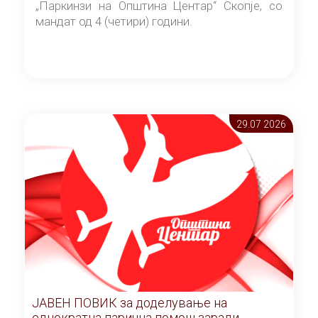
„Паркинзи на Општина Центар“ Скопје, со
мандат од 4 (четири) години.
29.07 2026
ЈАВЕН ПОВИК за доделување на
еднократна парична помош заради