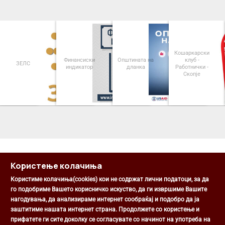
Кошаркарски
Финансиски
Општината на
клуб -
Паркинзи 
индикатор
дланка
Работнички -
Општина Цен
Скопје
<
>
Користење колачиња
Користиме колачиња(cookies) кои не содржат лични податоци, за да
го подобриме Вашето корисничко искуство, да ги извршиме Вашите
нагодувања, да анализираме интернет сообраќај и подобро да ја
Општина Центар
заштитиме нашата интернет страна. Продолжете со користење и
Михаил Цоков бр. 1, Скопје
прифатете ги сите доколку се согласувате со начинот на употреба на