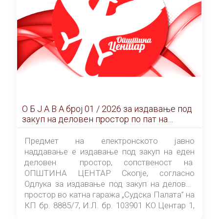
О Б Ј А В А брoj 01 / 2026 за издавање под
закуп на деловен простор по пат на
ЕЛЕКТРОНСКО ЈАВНО НАДДАВАЊЕ
Предмет на електронското јавно
наддавање е издавање под закуп на еден
деловен простор, сопственост на
ОПШТИНА ЦЕНТАР Скопје, согласно
Одлука за издавање под закуп на деловен
простор во катна гаража „Судска Палата” на
КП бр. 8885/7, И.Л. бр. 103901 КО Центар 1,
донесена од страна на Советот на