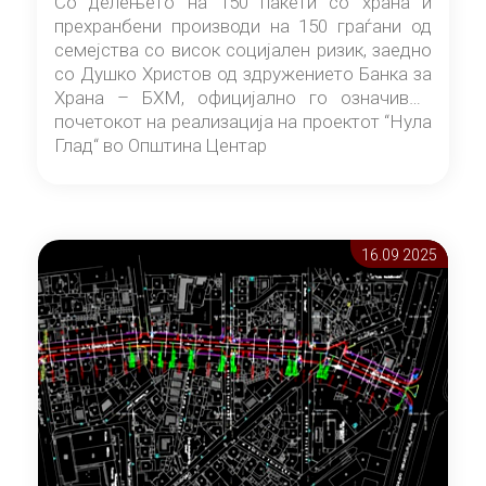
Со делењето на 150 пакети со храна и
прехранбени производи на 150 граѓани од
семејства со висок социјален ризик, заедно
со Душко Христов од здружението Банка за
Храна – БХМ, официјално го означивме
почетокот на реализација на проектот “Нула
Глад“ во Општина Центар
16.09 2025