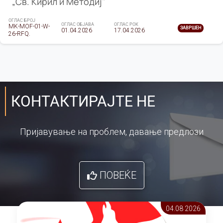
„Св. Кирил и Методиј"
ОГЛАС БРОЈ
ОГЛАС ОБЈАВА
ОГЛАС РОК
MK-MOF-01-W-
ЗАВРШЕН
01.04.2026
17.04.2026
26-RFQ.
КОНТАКТИРАЈТЕ НЕ
Пријавување на проблем, давање предлози
ПОВЕЌЕ
04.08 2026