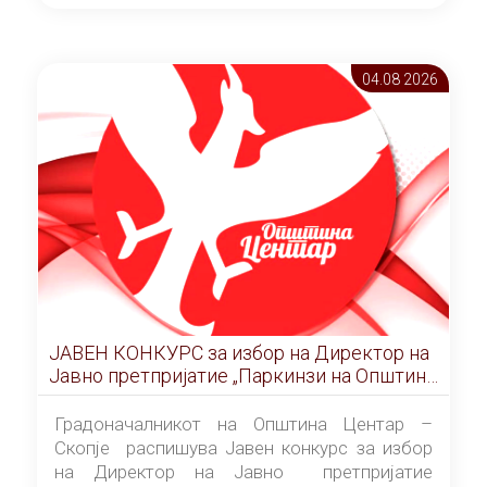
ОПШТИНА ЦЕНТАР Скопје Скопје
(„Службен гласник на Општина Центар
Скопје” број 9/2026), за времетраење од 3
04.08 2026
(три) години од денот на потпишувањето на
Договорот за закуп со најповолниот
понудувач.
ЈАВЕН КОНКУРС за избор на Директор на
Јавно претпријатие „Паркинзи на Општина
Центар“ – Скопје
Градоначалникот на Општина Центар –
Скопје распишува Јавен конкурс за избор
на Директор на Јавно претпријатие