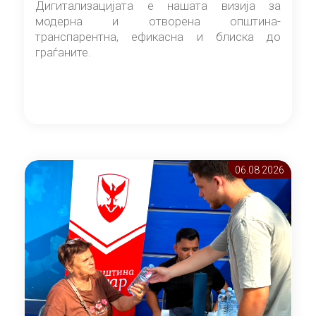
Дигитализацијата е нашата визија за
модерна и отворена општина-
транспарентна, ефикасна и блиска до
граѓаните.
06.08 2026