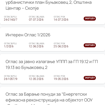
урбанистички план Буњаковец 2, Општина
Центар – Скопје
ОГЛАС БРОЈ
ОГЛАС ОБЈАВА
ОГЛАС РОК
ЗАВРШЕН
26-2160/7
07.07.2026
14.07.2026
Интерен Оглас 1/2026
ОГЛАС БРОЈ
ОГЛАС ОБЈАВА
ОГЛАС РОК
ЗАВРШЕН
1/2026
12.06.2026
25.06.2026
Оглас за јавно излагање УППП за ГП 19.12 и ГП
19.13 во Буњаковец 2
ОГЛАС БРОЈ
ОГЛАС ОБЈАВА
ОГЛАС РОК
ЗАВРШЕН
26-1057/9
12.05.2026
19.05.2026
Оглас за Барање понуди за “Енергетски
ефикасна реконструкција на објектот ООУ