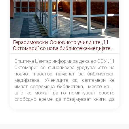
Герасимовски: Основното училиште „11
Октомври" со нова библиотека-медијатека
од септември
Општина Центар информира дека во ООУ „11
Октомври" се финализира уредувањето на
новиот простор наменет за библиотека-
медијатека. Учениците од септември ќе
имаат современа библиотека, место каде
што ќе можат да го поминуваат своето
слободно време, да позајмуваат книги, да
читаат и да разменуваат идеи.