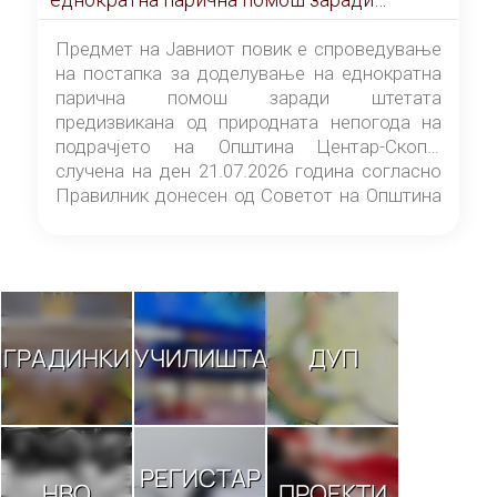
штетата предизвикана од природната
непогода на подрачјето на Општина
Предмет на Јавниот повик е спроведување
Центар-Скопје случена на ден 21.07.2026
на постапка за доделување на еднократна
година
парична помош заради штетата
предизвикана од природната непогода на
подрачјето на Општина Центар-Скопје
случена на ден 21.07.2026 година согласно
Правилник донесен од Советот на Општина
Центар-Скопје („Службен гласник на
Општина Центар-Скопје“ број 9/26).
ГРАДИНКИ
УЧИЛИШТА
ДУП
РЕГИСТАР
НВО
ПРОЕКТИ