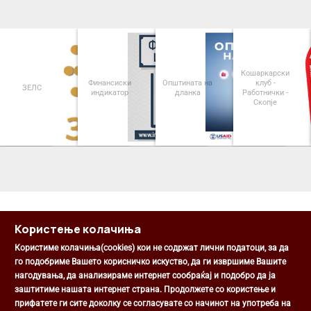
Кошаркарски
Финансиски
Општината на
клуб -
ЗЕЛС
индикатор
дланка
Работнички -
Скопје
<
>
Користење колачиња
Користиме колачиња(cookies) кои не содржат лични податоци, за да
го подобриме Вашето корисничко искуство, да ги извршиме Вашите
нагодувања, да анализираме интернет сообраќај и подобро да ја
Општина Центар
заштитиме нашата интернет страна. Продолжете со користење и
Михаил Цоков бр. 1, Скопје
прифатете ги сите доколку се согласувате со начинот на употреба на