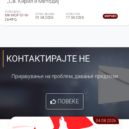
„Св. Кирил и Методиј"
ОГЛАС БРОЈ
ОГЛАС ОБЈАВА
ОГЛАС РОК
MK-MOF-01-W-
ЗАВРШЕН
01.04.2026
17.04.2026
26-RFQ.
КОНТАКТИРАЈТЕ НЕ
Пријавување на проблем, давање предлози
ПОВЕЌЕ
04.08 2026