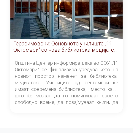
Герасимовски: Основното училиште „11
Октомври" со нова библиотека-медијатека
од септември
Општина Центар информира дека во ООУ „11
Октомври" се финализира уредувањето на
новиот простор наменет за библиотека-
медијатека. Учениците од септември ќе
имаат современа библиотека, место каде
што ќе можат да го поминуваат своето
слободно време, да позајмуваат книги, да
читаат и да разменуваат идеи.