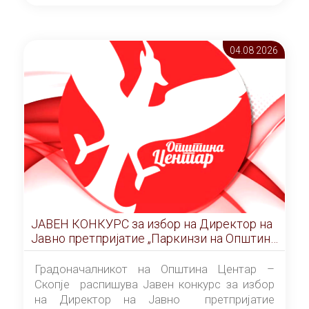
ОПШТИНА ЦЕНТАР Скопје Скопје
(„Службен гласник на Општина Центар
Скопје” број 9/2026), за времетраење од 3
04.08 2026
(три) години од денот на потпишувањето на
Договорот за закуп со најповолниот
понудувач.
ЈАВЕН КОНКУРС за избор на Директор на
Јавно претпријатие „Паркинзи на Општина
Центар“ – Скопје
Градоначалникот на Општина Центар –
Скопје распишува Јавен конкурс за избор
на Директор на Јавно претпријатие