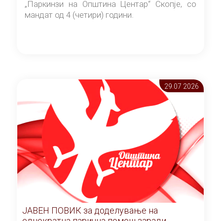
„Паркинзи на Општина Центар“ Скопје, со
мандат од 4 (четири) години.
29.07 2026
ЈАВЕН ПОВИК за доделување на
еднократна парична помош заради