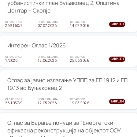
урбанистички план Буњаковец 2, Општина
Центар – Скопје
ОГЛАС БРОЈ
ОГЛАС ОБЈАВА
ОГЛАС РОК
ЗАВРШЕН
26-2160/7
07.07.2026
14.07.2026
Интерен Оглас 1/2026
ОГЛАС БРОЈ
ОГЛАС ОБЈАВА
ОГЛАС РОК
ЗАВРШЕН
1/2026
12.06.2026
25.06.2026
Оглас за јавно излагање УППП за ГП 19.12 и ГП
19.13 во Буњаковец 2
ОГЛАС БРОЈ
ОГЛАС ОБЈАВА
ОГЛАС РОК
ЗАВРШЕН
26-1057/9
12.05.2026
19.05.2026
Оглас за Барање понуди за “Енергетски
ефикасна реконструкција на објектот ООУ