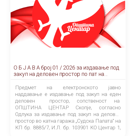
О Б Ј А В А брoj 01 / 2026 за издавање под
закуп на деловен простор по пат на
ЕЛЕКТРОНСКО ЈАВНО НАДДАВАЊЕ
Предмет на електронското јавно
наддавање е издавање под закуп на еден
деловен простор, сопственост на
ОПШТИНА ЦЕНТАР Скопје, согласно
Одлука за издавање под закуп на деловен
простор во катна гаража „Судска Палата” на
КП бр. 8885/7, И.Л. бр. 103901 КО Центар 1,
донесена од страна на Советот на