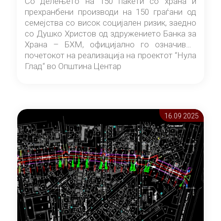
Со делењето на 150 пакети со храна и
прехранбени производи на 150 граѓани од
семејства со висок социјален ризик, заедно
со Душко Христов од здружението Банка за
Храна – БХМ, официјално го означивме
почетокот на реализација на проектот “Нула
Глад“ во Општина Центар
16.09 2025