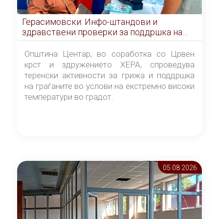
Герасимовски: Инфо-штандови и
здравствени проверки за поддршка на
граѓаните во услови на топлотен бран
Општина Центар, во соработка со Црвен
крст и здружението ХЕРА, спроведува
теренски активности за грижа и поддршка
на граѓаните во услови на екстремно високи
температури во градот.
05.08 2026