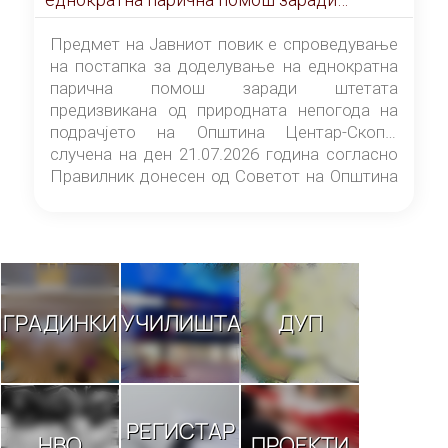
штетата предизвикана од природната
непогода на подрачјето на Општина
Предмет на Јавниот повик е спроведување
Центар-Скопје случена на ден 21.07.2026
на постапка за доделување на еднократна
година
парична помош заради штетата
предизвикана од природната непогода на
подрачјето на Општина Центар-Скопје
случена на ден 21.07.2026 година согласно
Правилник донесен од Советот на Општина
Центар-Скопје („Службен гласник на
Општина Центар-Скопје“ број 9/26).
ГРАДИНКИ
УЧИЛИШТА
ДУП
РЕГИСТАР
НВО
ПРОЕКТИ