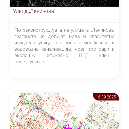
Улица „Ленинова“
По реконструкцијата на улицата „Ленинова,
граѓаните ќе добијат нова и квалитетно
изведена улица, со нова атмосферска и
водоводна канализација, нови тротоари и
еколошки ефикасно ЛЕД улично
осветлување.
16.09 2025