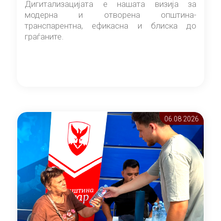
Дигитализацијата е нашата визија за
модерна и отворена општина-
транспарентна, ефикасна и блиска до
граѓаните.
06.08 2026