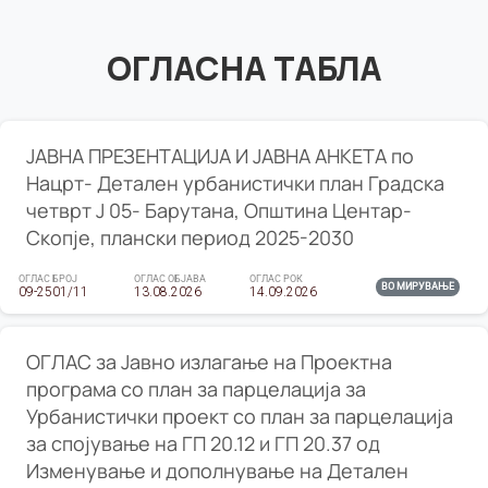
ОГЛАСНА ТАБЛА
ЈАВНА ПРЕЗЕНТАЦИЈА И ЈАВНА АНКЕТА по
Нацрт- Детален урбанистички план Градска
четврт Ј 05- Барутана, Општина Центар-
Скопје, плански период 2025-2030
ОГЛАС БРОЈ
ОГЛАС ОБЈАВА
ОГЛАС РОК
ВО МИРУВАЊЕ
09-2501/11
13.08.2026
14.09.2026
ОГЛАС за Јавно излагање на Проектна
програма со план за парцелација за
Урбанистички проект со план за парцелација
за спојување на ГП 20.12 и ГП 20.37 од
Изменување и дополнување на Детален