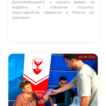
Дигитализацијата е нашата визија за
модерна и отворена општина-
транспарентна, ефикасна и блиска до
граѓаните.
06.08 2026