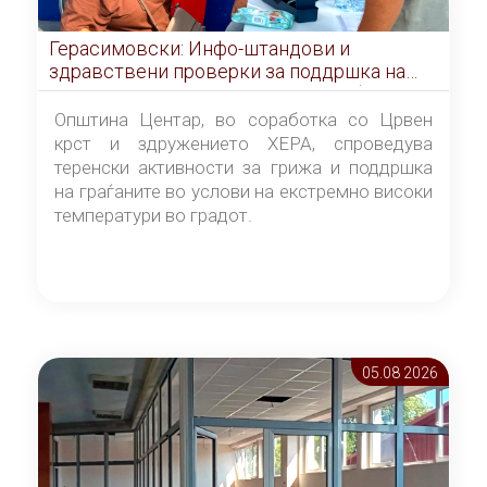
Герасимовски: Инфо-штандови и
здравствени проверки за поддршка на
граѓаните во услови на топлотен бран
Општина Центар, во соработка со Црвен
крст и здружението ХЕРА, спроведува
теренски активности за грижа и поддршка
на граѓаните во услови на екстремно високи
температури во градот.
05.08 2026