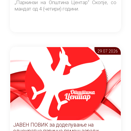
„Паркинзи на Општина Центар“ Скопје, со
мандат од 4 (четири) години.
29.07 2026
ЈАВЕН ПОВИК за доделување на
еднократна парична помош заради