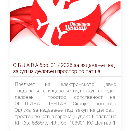
О Б Ј А В А брoj 01 / 2026 за издавање под
закуп на деловен простор по пат на
ЕЛЕКТРОНСКО ЈАВНО НАДДАВАЊЕ
Предмет на електронското јавно
наддавање е издавање под закуп на еден
деловен простор, сопственост на
ОПШТИНА ЦЕНТАР Скопје, согласно
Одлука за издавање под закуп на деловен
простор во катна гаража „Судска Палата” на
КП бр. 8885/7, И.Л. бр. 103901 КО Центар 1,
донесена од страна на Советот на