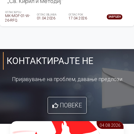
„Св. Кирил и Методиј"
ОГЛАС БРОЈ
ОГЛАС ОБЈАВА
ОГЛАС РОК
MK-MOF-01-W-
ЗАВРШЕН
01.04.2026
17.04.2026
26-RFQ.
КОНТАКТИРАЈТЕ НЕ
Пријавување на проблем, давање предлози
ПОВЕЌЕ
04.08 2026