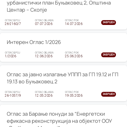
урбанистички план Буњаковец 2, Општина
Центар – Скопје
ОГЛАС БРОЈ
ОГЛАС ОБЈАВА
ОГЛАС РОК
ЗАВРШЕН
26-2160/7
07.07.2026
14.07.2026
Интерен Оглас 1/2026
ОГЛАС БРОЈ
ОГЛАС ОБЈАВА
ОГЛАС РОК
ЗАВРШЕН
1/2026
12.06.2026
25.06.2026
Оглас за јавно излагање УППП за ГП 19.12 и ГП
19.13 во Буњаковец 2
ОГЛАС БРОЈ
ОГЛАС ОБЈАВА
ОГЛАС РОК
ЗАВРШЕН
26-1057/9
12.05.2026
19.05.2026
Оглас за Барање понуди за “Енергетски
ефикасна реконструкција на објектот ООУ