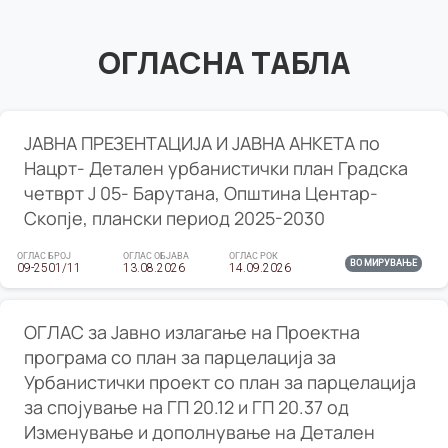
ОГЛАСНА ТАБЛА
ЈАВНА ПРЕЗЕНТАЦИЈА И ЈАВНА АНКЕТА по
Нацрт- Детален урбанистички план Градска
четврт Ј 05- Барутана, Општина Центар-
Скопје, плански период 2025-2030
ОГЛАС БРОЈ
ОГЛАС ОБЈАВА
ОГЛАС РОК
ВО МИРУВАЊЕ
09-2501/11
13.08.2026
14.09.2026
ОГЛАС за Јавно излагање на Проектна
програма со план за парцелација за
Урбанистички проект со план за парцелација
за спојување на ГП 20.12 и ГП 20.37 од
Изменување и дополнување на Детален