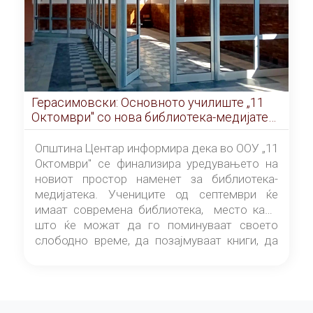
Герасимовски: Основното училиште „11
Октомври" со нова библиотека-медијатека
од септември
Општина Центар информира дека во ООУ „11
Октомври" се финализира уредувањето на
новиот простор наменет за библиотека-
медијатека. Учениците од септември ќе
имаат современа библиотека, место каде
што ќе можат да го поминуваат своето
слободно време, да позајмуваат книги, да
читаат и да разменуваат идеи.