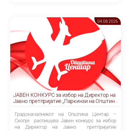
ОПШТИНА ЦЕНТАР Скопје Скопје
(„Службен гласник на Општина Центар
Скопје” број 9/2026), за времетраење од 3
04.08 2026
(три) години од денот на потпишувањето на
Договорот за закуп со најповолниот
понудувач.
ЈАВЕН КОНКУРС за избор на Директор на
Јавно претпријатие „Паркинзи на Општина
Центар“ – Скопје
Градоначалникот на Општина Центар –
Скопје распишува Јавен конкурс за избор
на Директор на Јавно претпријатие