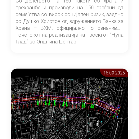
Со делењето на 150 пакети со храна и
прехранбени производи на 150 граѓани од
семејства со висок социјален ризик, заедно
со Душко Христов од здружението Банка за
Храна – БХМ, официјално го означивме
почетокот на реализација на проектот “Нула
Глад“ во Општина Центар
16.09 2025