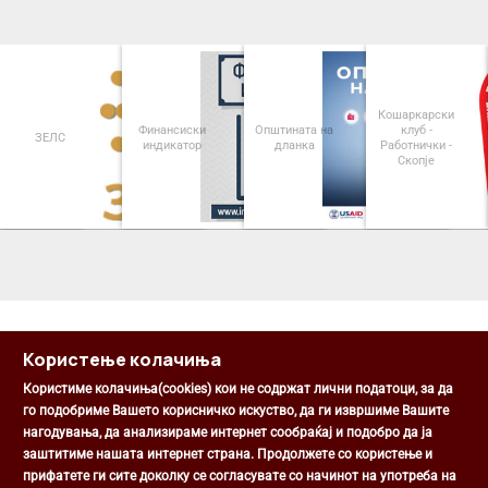
Кошаркарски
Финансиски
Општината на
клуб -
ЗЕЛС
индикатор
дланка
Работнички -
Скопје
<
>
Користење колачиња
Користиме колачиња(cookies) кои не содржат лични податоци, за да
го подобриме Вашето корисничко искуство, да ги извршиме Вашите
нагодувања, да анализираме интернет сообраќај и подобро да ја
Општина Центар
заштитиме нашата интернет страна. Продолжете со користење и
Михаил Цоков бр. 1, Скопје
прифатете ги сите доколку се согласувате со начинот на употреба на