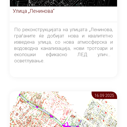
Улица „Ленинова“
По реконструкцијата на улицата „Ленинова,
граѓаните ќе добијат нова и квалитетно
изведена улица, со нова атмосферска и
водоводна канализација, нови тротоари и
еколошки ефикасно ЛЕД улично
осветлување.
16.09 2025