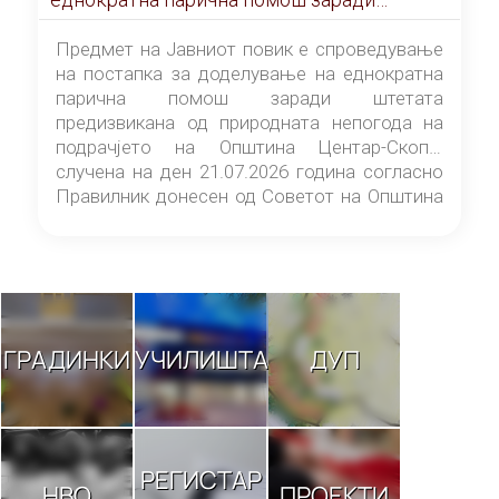
штетата предизвикана од природната
непогода на подрачјето на Општина
Предмет на Јавниот повик е спроведување
Центар-Скопје случена на ден 21.07.2026
на постапка за доделување на еднократна
година
парична помош заради штетата
предизвикана од природната непогода на
подрачјето на Општина Центар-Скопје
случена на ден 21.07.2026 година согласно
Правилник донесен од Советот на Општина
Центар-Скопје („Службен гласник на
Општина Центар-Скопје“ број 9/26).
ГРАДИНКИ
УЧИЛИШТА
ДУП
РЕГИСТАР
НВО
ПРОЕКТИ