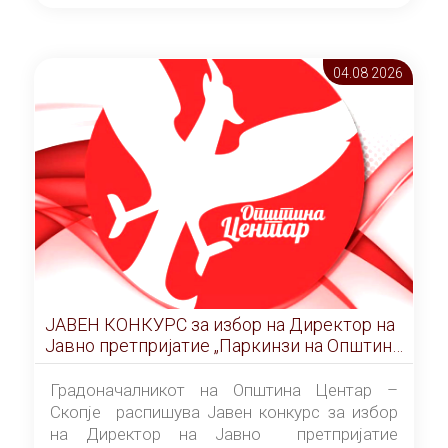
ОПШТИНА ЦЕНТАР Скопје Скопје
(„Службен гласник на Општина Центар
Скопје” број 9/2026), за времетраење од 3
04.08 2026
(три) години од денот на потпишувањето на
Договорот за закуп со најповолниот
понудувач.
ЈАВЕН КОНКУРС за избор на Директор на
Јавно претпријатие „Паркинзи на Општина
Центар“ – Скопје
Градоначалникот на Општина Центар –
Скопје распишува Јавен конкурс за избор
на Директор на Јавно претпријатие