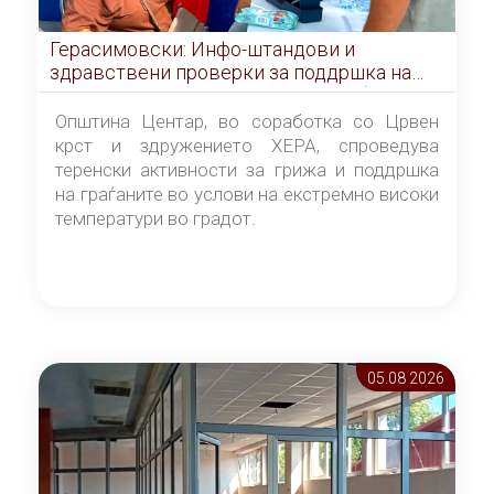
Герасимовски: Инфо-штандови и
здравствени проверки за поддршка на
граѓаните во услови на топлотен бран
Општина Центар, во соработка со Црвен
крст и здружението ХЕРА, спроведува
теренски активности за грижа и поддршка
на граѓаните во услови на екстремно високи
температури во градот.
05.08 2026