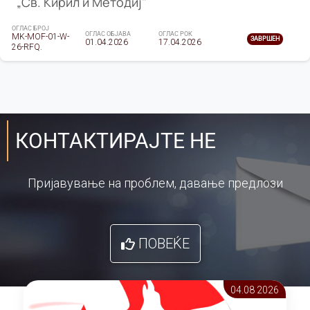
„Св. Кирил и Методиј"
ОГЛАС БРОЈ
ОГЛАС ОБЈАВА
ОГЛАС РОК
MK-MOF-01-W-
ЗАВРШЕН
01.04.2026
17.04.2026
26-RFQ.
КОНТАКТИРАЈТЕ НЕ
Пријавување на проблем, давање предлози
ПОВЕЌЕ
04.08 2026