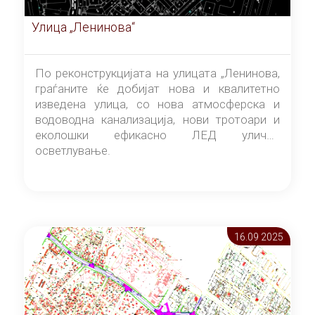
Улица „Ленинова“
По реконструкцијата на улицата „Ленинова,
граѓаните ќе добијат нова и квалитетно
изведена улица, со нова атмосферска и
водоводна канализација, нови тротоари и
еколошки ефикасно ЛЕД улично
осветлување.
16.09 2025