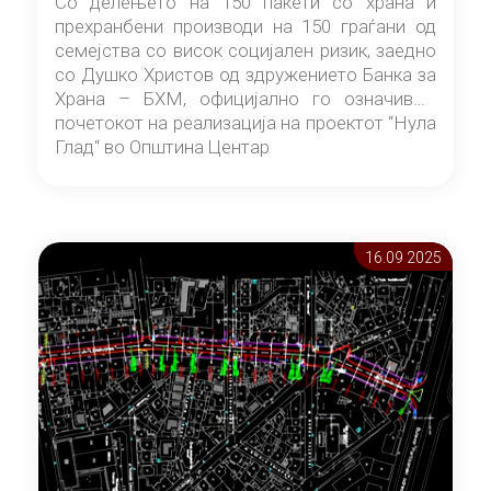
Со делењето на 150 пакети со храна и
прехранбени производи на 150 граѓани од
семејства со висок социјален ризик, заедно
со Душко Христов од здружението Банка за
Храна – БХМ, официјално го означивме
почетокот на реализација на проектот “Нула
Глад“ во Општина Центар
16.09 2025