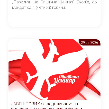
„Паркинзи на Општина Центар“ Скопје, со
мандат од 4 (четири) години.
29.07 2026
ЈАВЕН ПОВИК за доделување на
еднократна парична помош заради