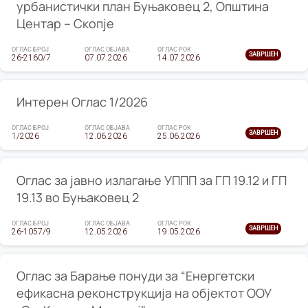
урбанистички план Буњаковец 2, Општина
Центар – Скопје
ОГЛАС БРОЈ
ОГЛАС ОБЈАВА
ОГЛАС РОК
ЗАВРШЕН
26-2160/7
07.07.2026
14.07.2026
Интерен Оглас 1/2026
ОГЛАС БРОЈ
ОГЛАС ОБЈАВА
ОГЛАС РОК
ЗАВРШЕН
1/2026
12.06.2026
25.06.2026
Оглас за јавно излагање УППП за ГП 19.12 и ГП
19.13 во Буњаковец 2
ОГЛАС БРОЈ
ОГЛАС ОБЈАВА
ОГЛАС РОК
ЗАВРШЕН
26-1057/9
12.05.2026
19.05.2026
Оглас за Барање понуди за “Енергетски
ефикасна реконструкција на објектот ООУ