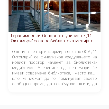
Герасимовски: Основното училиште „11
Октомври" со нова библиотека-медијатека
од септември
Општина Центар информира дека во ООУ „11
Октомври" се финализира уредувањето на
новиот простор наменет за библиотека-
медијатека. Учениците од септември ќе
имаат современа библиотека, место каде
што ќе можат да го поминуваат своето
слободно време, да позајмуваат книги, да
читаат и да разменуваат идеи.