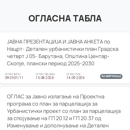
ОГЛАСНА ТАБЛА
ЈАВНА ПРЕЗЕНТАЦИЈА И ЈАВНА АНКЕТА по
Нацрт- Детален урбанистички план Градска
четврт Ј 05- Барутана, Општина Центар-
Скопје, плански период 2025-2030
ОГЛАС БРОЈ
ОГЛАС ОБЈАВА
ОГЛАС РОК
ВО МИРУВАЊЕ
09-2501/11
13.08.2026
14.09.2026
ОГЛАС за Јавно излагање на Проектна
програма со план за парцелација за
Урбанистички проект со план за парцелација
за спојување на ГП 20.12 и ГП 20.37 од
Изменување и дополнување на Детален