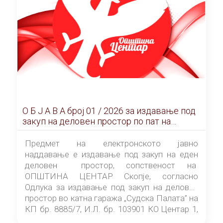
О Б Ј А В А брoj 01 / 2026 за издавање под
закуп на деловен простор по пат на
ЕЛЕКТРОНСКО ЈАВНО НАДДАВАЊЕ
Предмет на електронското јавно
наддавање е издавање под закуп на еден
деловен простор, сопственост на
ОПШТИНА ЦЕНТАР Скопје, согласно
Одлука за издавање под закуп на деловен
простор во катна гаража „Судска Палата” на
КП бр. 8885/7, И.Л. бр. 103901 КО Центар 1,
донесена од страна на Советот на