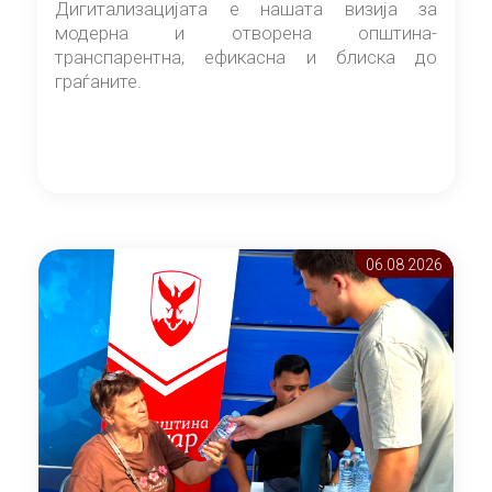
Дигитализацијата е нашата визија за
модерна и отворена општина-
транспарентна, ефикасна и блиска до
граѓаните.
06.08 2026