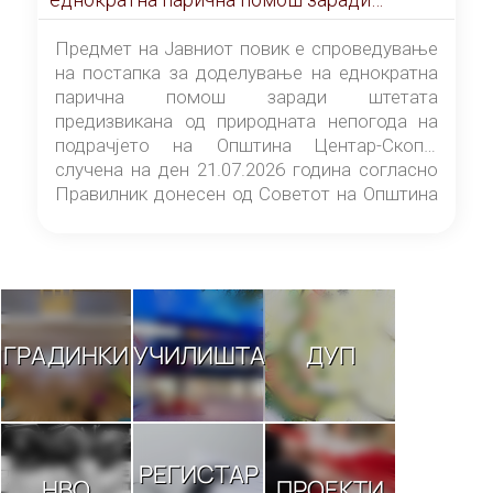
штетата предизвикана од природната
непогода на подрачјето на Општина
Предмет на Јавниот повик е спроведување
Центар-Скопје случена на ден 21.07.2026
на постапка за доделување на еднократна
година
парична помош заради штетата
предизвикана од природната непогода на
подрачјето на Општина Центар-Скопје
случена на ден 21.07.2026 година согласно
Правилник донесен од Советот на Општина
Центар-Скопје („Службен гласник на
Општина Центар-Скопје“ број 9/26).
ГРАДИНКИ
УЧИЛИШТА
ДУП
РЕГИСТАР
НВО
ПРОЕКТИ