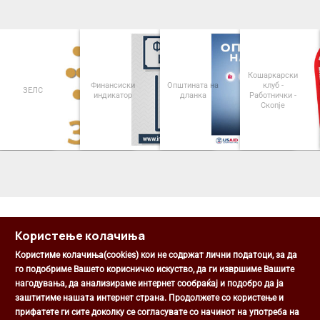
Кошаркарски
Финансиски
Општината на
клуб -
ЗЕЛС
индикатор
дланка
Работнички -
Скопје
<
>
Користење колачиња
Користиме колачиња(cookies) кои не содржат лични податоци, за да
го подобриме Вашето корисничко искуство, да ги извршиме Вашите
нагодувања, да анализираме интернет сообраќај и подобро да ја
Општина Центар
заштитиме нашата интернет страна. Продолжете со користење и
Михаил Цоков бр. 1, Скопје
прифатете ги сите доколку се согласувате со начинот на употреба на