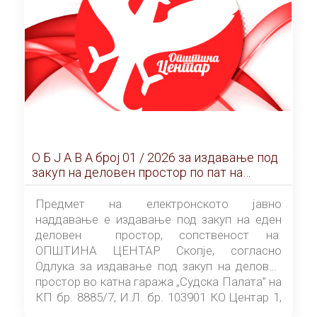
О Б Ј А В А брoj 01 / 2026 за издавање под
закуп на деловен простор по пат на
ЕЛЕКТРОНСКО ЈАВНО НАДДАВАЊЕ
Предмет на електронското јавно
наддавање е издавање под закуп на еден
деловен простор, сопственост на
ОПШТИНА ЦЕНТАР Скопје, согласно
Одлука за издавање под закуп на деловен
простор во катна гаража „Судска Палата” на
КП бр. 8885/7, И.Л. бр. 103901 КО Центар 1,
донесена од страна на Советот на