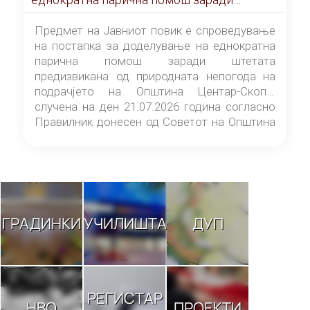
штетата предизвикана од природната
непогода на подрачјето на Општина
Предмет на Јавниот повик е спроведување
Центар-Скопје случена на ден 21.07.2026
на постапка за доделување на еднократна
година
парична помош заради штетата
предизвикана од природната непогода на
подрачјето на Општина Центар-Скопје
случена на ден 21.07.2026 година согласно
Правилник донесен од Советот на Општина
Центар-Скопје („Службен гласник на
Општина Центар-Скопје“ број 9/26).
ГРАДИНКИ
УЧИЛИШТА
ДУП
РЕГИСТАР
НВО
ПРОЕКТИ