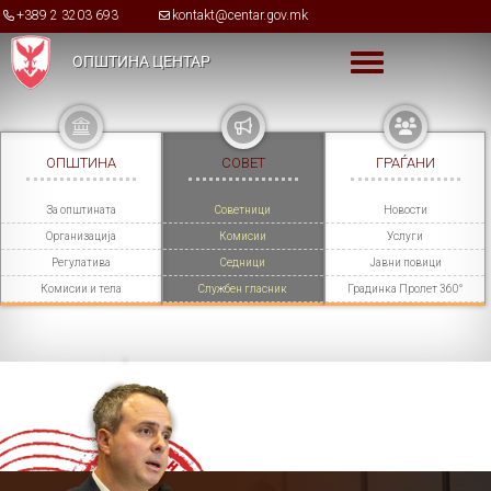
Skip to main content
+389 2 3203 693
kontakt@centar.gov.mk
ОПШТИНА ЦЕНТАР
Toggle menu
ОПШТИНА
СОВЕТ
ГРАЃАНИ
За општината
Советници
Новости
Организација
Комисии
Услуги
Регулатива
Седници
Јавни повици
Комисии и тела
Службен гласник
Градинка Пролет 360°