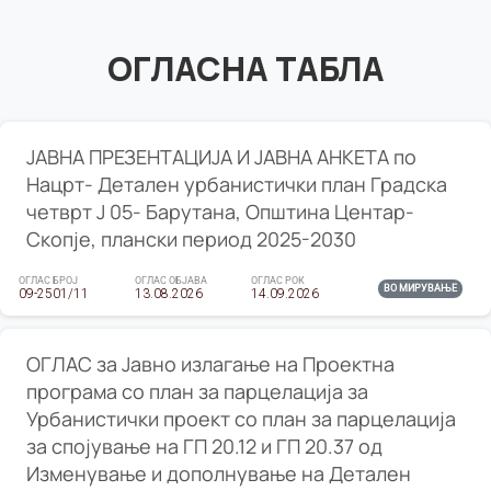
ОГЛАСНА ТАБЛА
ЈАВНА ПРЕЗЕНТАЦИЈА И ЈАВНА АНКЕТА по
Нацрт- Детален урбанистички план Градска
четврт Ј 05- Барутана, Општина Центар-
Скопје, плански период 2025-2030
ОГЛАС БРОЈ
ОГЛАС ОБЈАВА
ОГЛАС РОК
ВО МИРУВАЊЕ
09-2501/11
13.08.2026
14.09.2026
ОГЛАС за Јавно излагање на Проектна
програма со план за парцелација за
Урбанистички проект со план за парцелација
за спојување на ГП 20.12 и ГП 20.37 од
Изменување и дополнување на Детален