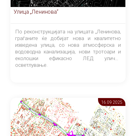
Улица „Ленинова“
По реконструкцијата на улицата „Ленинова,
граѓаните ќе добијат нова и квалитетно
изведена улица, со нова атмосферска и
водоводна канализација, нови тротоари и
еколошки ефикасно ЛЕД улично
осветлување.
16.09 2025