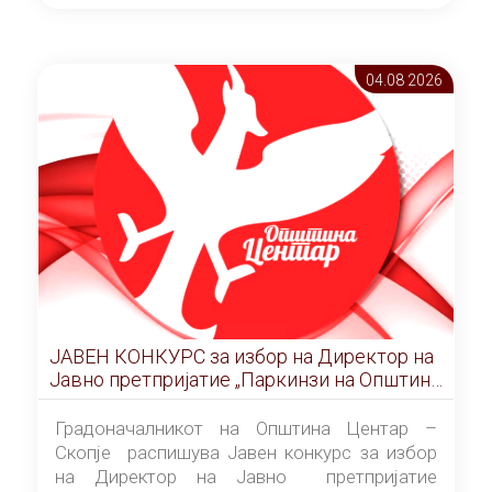
ОПШТИНА ЦЕНТАР Скопје Скопје
(„Службен гласник на Општина Центар
Скопје” број 9/2026), за времетраење од 3
04.08 2026
(три) години од денот на потпишувањето на
Договорот за закуп со најповолниот
понудувач.
ЈАВЕН КОНКУРС за избор на Директор на
Јавно претпријатие „Паркинзи на Општина
Центар“ – Скопје
Градоначалникот на Општина Центар –
Скопје распишува Јавен конкурс за избор
на Директор на Јавно претпријатие