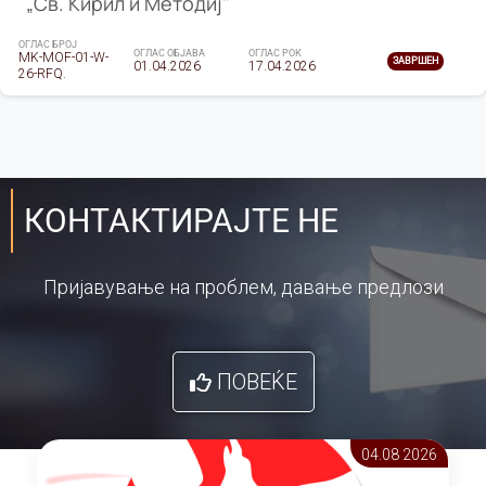
„Св. Кирил и Методиј"
ОГЛАС БРОЈ
ОГЛАС ОБЈАВА
ОГЛАС РОК
MK-MOF-01-W-
ЗАВРШЕН
01.04.2026
17.04.2026
26-RFQ.
КОНТАКТИРАЈТЕ НЕ
Пријавување на проблем, давање предлози
ПОВЕЌЕ
04.08 2026