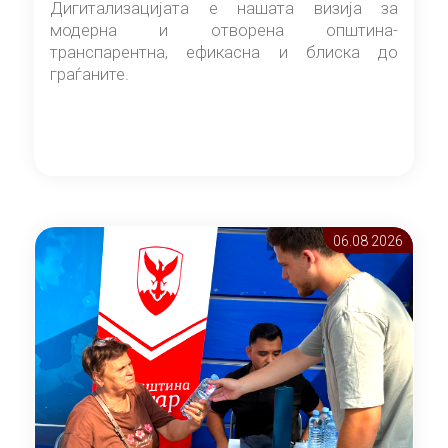
Дигитализацијата е нашата визија за
модерна и отворена општина-
транспарентна, ефикасна и блиска до
граѓаните.
06.08 2026