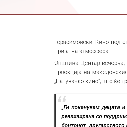
Герасимовски: Кино под о
пријатна атмосфера
Општина Центар вечерва, 
проекција на македонскио
„Патувачко кино“, што ќе тр
„Ги поканувам децата и
реализирана со поддршк
бонтонот, другарството