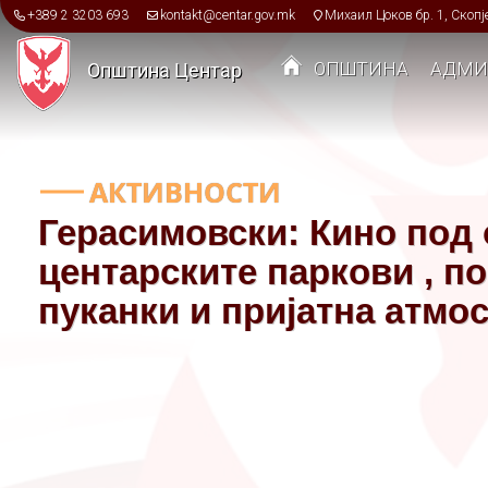
Skip to main content
+389 2 3203 693
kontakt@centar.gov.mk
Михаил Цоков бр. 1, Скопј
ОПШТИНА
АДМИ
Општина Центар
Toggle menu
АКТИВНОСТИ
Герасимовски: Кино под 
центарските паркови , п
пуканки и пријатна атмо