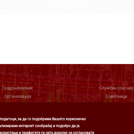
Градоначалник
Службен гласник
Организација
Советници
Совет
 податоци, за да го подобриме Вашето корисничко
ализираме интернет сообраќај и подобро да ја
ористење и прифатете ги сите доколку се согласувате