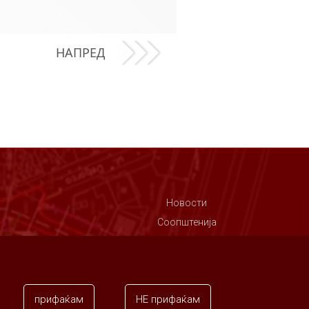
НАПРЕД
Новости
Соопштенија
Контакт
прифаќам
НЕ прифаќам