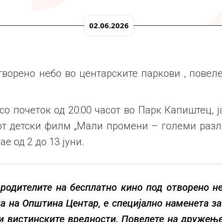
02.06.2026
творено небо во центарските паркови , повел
со почеток од 20:00 часот во Парк Капиштец, 
т детски филм „Мали промени – големи разли
ае од 2 до 13 јуни.
 родителите на бесплатно кино под отворено н
а на Општина Центар, е специјално наменета за
 и вистинските вредности. Повелете на дружење