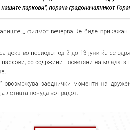
 нашите паркови“, порача градоначалникот Гора
апиштец, филмот вечерва ќе биде прикажан и
 дека во периодот од 2 до 13 јуни ќе се од
паркови, со содржини посветени на младата п
че.
о“ овозможува заеднички моменти на друже
ја летната понуда во градот.