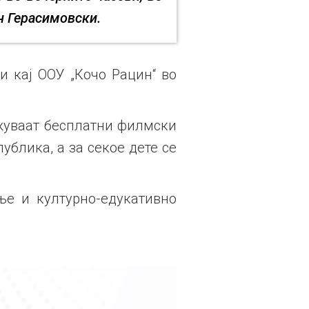
н Герасимовски.
 кај ООУ „Кочо Рацин“ во
ржуваат бесплатни филмски
ублика, а за секое дете се
ње и културно-едукативно