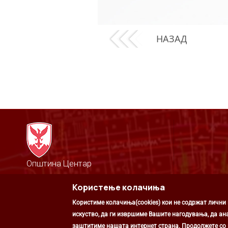
НАЗАД
Општина Центар
Михаил Цоков бр. 1, Скопје
Користење колачиња
Скопје, РС Македонија
+389 2 3203 693
Користиме колачиња(cookies) кои не содржат лични
+389 2 3203 600
kontakt@centar.gov.mk
искуство, да ги извршиме Вашите нагодувања, да ан
заштитиме нашата интернет страна. Продолжете со к