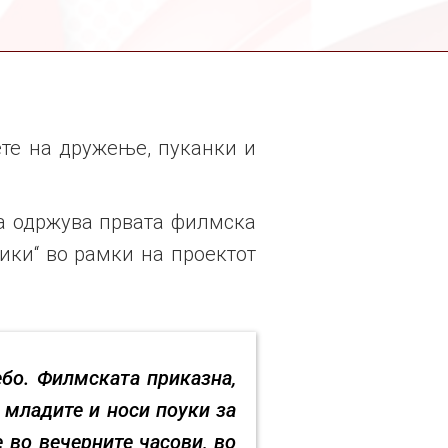
ете на дружење, пуканки и
ја одржува првата филмска
ки“ во рамки на проектот
ебо. Филмската приказна,
 младите и носи поуки за
 во вечерните часови, во