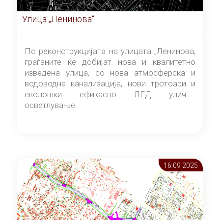
Улица „Ленинова“
По реконструкцијата на улицата „Ленинова,
граѓаните ќе добијат нова и квалитетно
изведена улица, со нова атмосферска и
водоводна канализација, нови тротоари и
еколошки ефикасно ЛЕД улично
осветлување.
16.09 2025