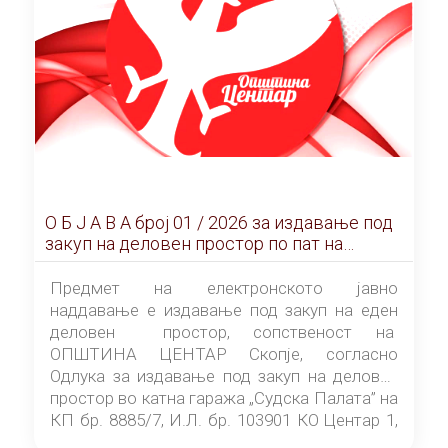
О Б Ј А В А брoj 01 / 2026 за издавање под
закуп на деловен простор по пат на
ЕЛЕКТРОНСКО ЈАВНО НАДДАВАЊЕ
Предмет на електронското јавно
наддавање е издавање под закуп на еден
деловен простор, сопственост на
ОПШТИНА ЦЕНТАР Скопје, согласно
Одлука за издавање под закуп на деловен
простор во катна гаража „Судска Палата” на
КП бр. 8885/7, И.Л. бр. 103901 КО Центар 1,
донесена од страна на Советот на