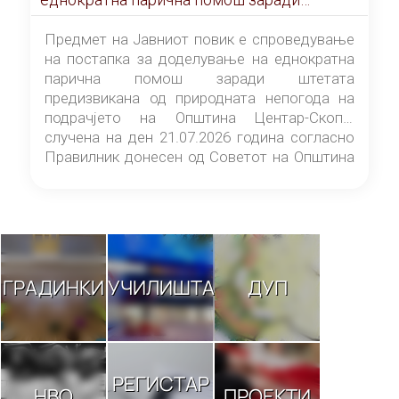
штетата предизвикана од природната
непогода на подрачјето на Општина
Предмет на Јавниот повик е спроведување
Центар-Скопје случена на ден 21.07.2026
на постапка за доделување на еднократна
година
парична помош заради штетата
предизвикана од природната непогода на
подрачјето на Општина Центар-Скопје
случена на ден 21.07.2026 година согласно
Правилник донесен од Советот на Општина
Центар-Скопје („Службен гласник на
Општина Центар-Скопје“ број 9/26).
ГРАДИНКИ
УЧИЛИШТА
ДУП
РЕГИСТАР
НВО
ПРОЕКТИ