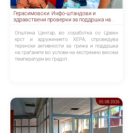
Герасимовски: Инфо-штандови и
здравствени проверки за поддршка на
граѓаните во услови на топлотен бран
Општина Центар, во соработка со Црвен
крст и здружението ХЕРА, спроведува
теренски активности за грижа и поддршка
на граѓаните во услови на екстремно високи
температури во градот.
05.08 2026