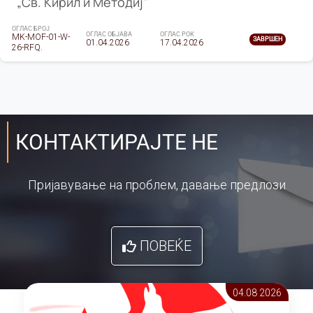
„Св. Кирил и Методиј"
ОГЛАС БРОЈ
ОГЛАС ОБЈАВА
ОГЛАС РОК
MK-MOF-01-W-
ЗАВРШЕН
01.04.2026
17.04.2026
26-RFQ.
КОНТАКТИРАЈТЕ НЕ
Пријавување на проблем, давање предлози
ПОВЕЌЕ
04.08 2026