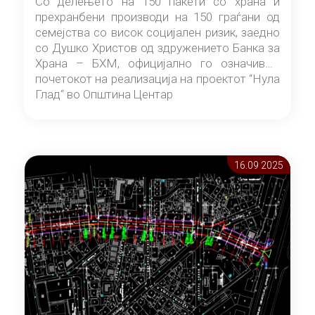
Со делењето на 150 пакети со храна и
прехранбени производи на 150 граѓани од
семејства со висок социјален ризик, заедно
со Душко Христов од здружението Банка за
Храна – БХМ, официјално го означивме
почетокот на реализација на проектот “Нула
Глад“ во Општина Центар
16.09 2025