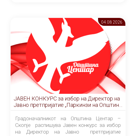
ОПШТИНА ЦЕНТАР Скопје Скопје
(„Службен гласник на Општина Центар
Скопје” број 9/2026), за времетраење од 3
04.08 2026
(три) години од денот на потпишувањето на
Договорот за закуп со најповолниот
понудувач.
ЈАВЕН КОНКУРС за избор на Директор на
Јавно претпријатие „Паркинзи на Општина
Центар“ – Скопје
Градоначалникот на Општина Центар –
Скопје распишува Јавен конкурс за избор
на Директор на Јавно претпријатие