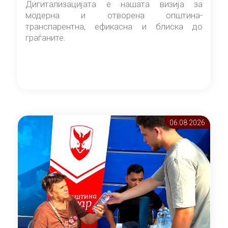
Дигитализацијата е нашата визија за
модерна и отворена општина-
транспарентна, ефикасна и блиска до
граѓаните.
06.08 2026