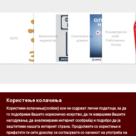
Кошаркарски
Финансиски
Општината на
клуб -
ЗЕЛС
индикатор
дланка
Работнички -
Скопје
<
>
Користење колачиња
Користиме колачиња(cookies) кои не содржат лични податоци, за да
го подобриме Вашето корисничко искуство, да ги извршиме Вашите
нагодувања, да анализираме интернет сообраќај и подобро да ја
Општина Центар
заштитиме нашата интернет страна. Продолжете со користење и
Михаил Цоков бр. 1, Скопје
прифатете ги сите доколку се согласувате со начинот на употреба на