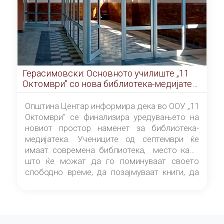
Герасимовски: Основното училиште „11
Октомври" со нова библиотека-медијатека
од септември
Општина Центар информира дека во ООУ „11
Октомври" се финализира уредувањето на
новиот простор наменет за библиотека-
медијатека. Учениците од септември ќе
имаат современа библиотека, место каде
што ќе можат да го поминуваат своето
слободно време, да позајмуваат книги, да
читаат и да разменуваат идеи.