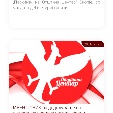
„Паркинзи на Општина Центар“ Скопје, со
мандат од 4 (четири) години.
29.07 2026
ЈАВЕН ПОВИК за доделување на
еднократна парична помош заради