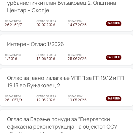
урбанистички план Буњаковец 2, Општина
Центар – Скопје
ОГЛАС БРОЈ
ОГЛАС ОБЈАВА
ОГЛАС РОК
ЗАВРШЕН
26-2160/7
07.07.2026
14.07.2026
Интерен Оглас 1/2026
ОГЛАС БРОЈ
ОГЛАС ОБЈАВА
ОГЛАС РОК
ЗАВРШЕН
1/2026
12.06.2026
25.06.2026
Оглас за јавно излагање УППП за ГП 19.12 и ГП
19.13 во Буњаковец 2
ОГЛАС БРОЈ
ОГЛАС ОБЈАВА
ОГЛАС РОК
ЗАВРШЕН
26-1057/9
12.05.2026
19.05.2026
Оглас за Барање понуди за “Енергетски
ефикасна реконструкција на објектот ООУ