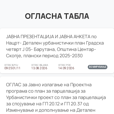
ОГЛАСНА ТАБЛА
ЈАВНА ПРЕЗЕНТАЦИЈА И ЈАВНА АНКЕТА по
Нацрт- Детален урбанистички план Градска
четврт Ј 05- Барутана, Општина Центар-
Скопје, плански период 2025-2030
ОГЛАС БРОЈ
ОГЛАС ОБЈАВА
ОГЛАС РОК
ВО МИРУВАЊЕ
09-2501/11
13.08.2026
14.09.2026
ОГЛАС за Јавно излагање на Проектна
програма со план за парцелација за
Урбанистички проект со план за парцелација
за спојување на ГП 20.12 и ГП 20.37 од
Изменување и дополнување на Детален