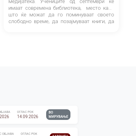
медијатека. Учениците од септември ќе
имаат современа библиотека, место каде
што ќе можат да го поминуваат своето
слободно време, да позајмуваат книги, да
читаат и да разменуваат идеи.
ОБЈАВА
ОГЛАС РОК
ВО
.2026
14.09.2026
МИРУВАЊЕ
С ОБЈАВА
ОГЛАС РОК