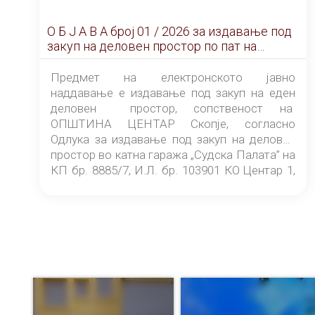
О Б Ј А В А брoj 01 / 2026 за издавање под
закуп на деловен простор по пат на
ЕЛЕКТРОНСКО ЈАВНО НАДДАВАЊЕ
Предмет на електронското јавно
наддавање е издавање под закуп на еден
деловен простор, сопственост на
ОПШТИНА ЦЕНТАР Скопје, согласно
Одлука за издавање под закуп на деловен
простор во катна гаража „Судска Палата” на
КП бр. 8885/7, И.Л. бр. 103901 КО Центар 1,
донесена од страна на Советот на
ОПШТИНА ЦЕНТАР Скопје Скопје
(„Службен гласник на Општина Центар
Скопје” број 9/2026), за времетраење од 3
(три) години од денот на потпишувањето на
Договорот за закуп со најповолниот
понудувач.