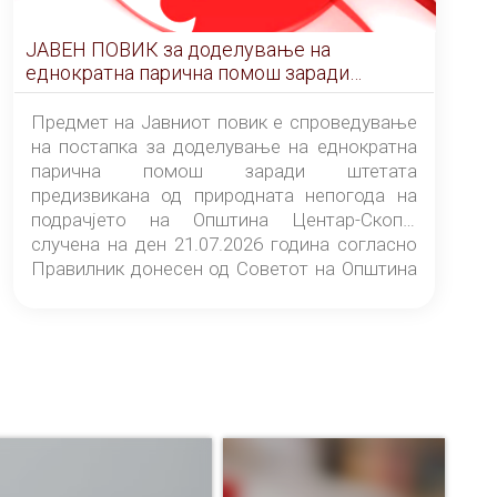
ЈАВЕН ПОВИК за доделување на
еднократна парична помош заради
штетата предизвикана од природната
непогода на подрачјето на Општина
Предмет на Јавниот повик е спроведување
Центар-Скопје случена на ден 21.07.2026
на постапка за доделување на еднократна
година
парична помош заради штетата
предизвикана од природната непогода на
подрачјето на Општина Центар-Скопје
случена на ден 21.07.2026 година согласно
Правилник донесен од Советот на Општина
Центар-Скопје („Службен гласник на
Општина Центар-Скопје“ број 9/26).