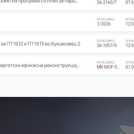
ОГЛАС за Јавно излагање на Проектна програма со план за парцелација за Урбанистички проект со план за парцелација за спојување на ГП 20.12 и ГП 20.37 од Изменување и дополнување на Детален урбанистички план Буњаковец 2, Општина Центар – Скопје
26-2160/7
07.0
ОГЛАС БРОЈ
ОГЛА
1/2026
12.0
ОГЛАС БРОЈ
ОГЛА
а ГП 19.12 и ГП 19.13 во Буњаковец 2
26-1057/9
12.0
ОГЛАС БРОЈ
ОГЛА
Оглас за Барање понуди за “Енергетски ефикасна реконструкција на објектот ООУ „Св. Кирил и Методиј"
MK-MOF-01-W-26-RFQ.
01.0