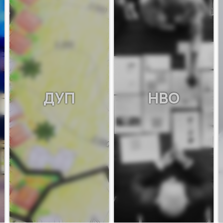
ДУП
НВО