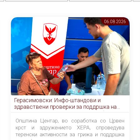
06.08 2026
Герасимовски: Инфо-штандови и
здравствени проверки за поддршка на
граѓаните во услови на топлотен бран
Општина Центар, во соработка со Црвен
крст и здружението ХЕРА, спроведува
теренски активности за грижа и поддршка