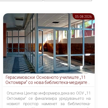
05.08 2026
Герасимовски: Основното училиште „11
Октомври" со нова библиотека-медијатека
од септември
Општина Центар информира дека во ООУ „11
Октомври" се финализира уредувањето на
новиот простор наменет за библиотека-