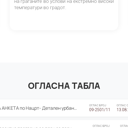
на граѓаните во услови на екстремно високи
температури во градот.
ОГЛАСНА ТАБЛА
ОГЛАС БРОЈ
ОГЛАС 
ЈАВНА ПРЕЗЕНТАЦИЈА И ЈАВНА АНКЕТА по Нацрт- Детален урбанистички план Градска четврт Ј 05- Барутана, Општина Центар- Скопје, плански период 2025-2030
09-2501/11
13.08
ОГЛАС БРОЈ
ОГЛА