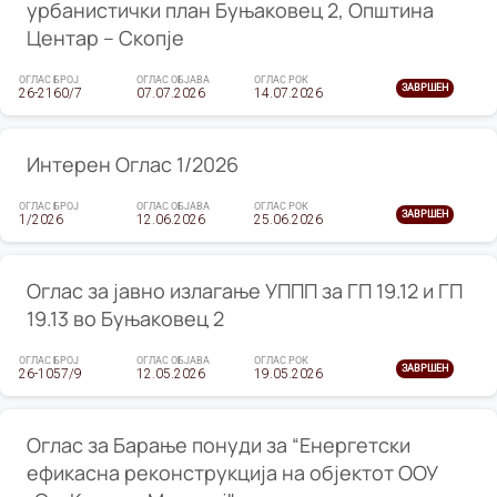
урбанистички план Буњаковец 2, Општина
Центар – Скопје
ОГЛАС БРОЈ
ОГЛАС ОБЈАВА
ОГЛАС РОК
ЗАВРШЕН
26-2160/7
07.07.2026
14.07.2026
Интерен Оглас 1/2026
ОГЛАС БРОЈ
ОГЛАС ОБЈАВА
ОГЛАС РОК
ЗАВРШЕН
1/2026
12.06.2026
25.06.2026
Оглас за јавно излагање УППП за ГП 19.12 и ГП
19.13 во Буњаковец 2
ОГЛАС БРОЈ
ОГЛАС ОБЈАВА
ОГЛАС РОК
ЗАВРШЕН
26-1057/9
12.05.2026
19.05.2026
Оглас за Барање понуди за “Енергетски
ефикасна реконструкција на објектот ООУ