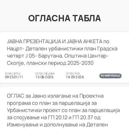
ОГЛАСНА ТАБЛА
ЈАВНА ПРЕЗЕНТАЦИЈА И ЈАВНА АНКЕТА по
Нацрт- Детален урбанистички план Градска
четврт Ј 05- Барутана, Општина Центар-
Скопје, плански период 2025-2030
ОГЛАС БРОЈ
ОГЛАС ОБЈАВА
ОГЛАС РОК
ВО МИРУВАЊЕ
09-2501/11
13.08.2026
14.09.2026
ОГЛАС за Јавно излагање на Проектна
програма со план за парцелација за
Урбанистички проект со план за парцелација
за спојување на ГП 20.12 и ГП 20.37 од
Изменување и дополнување на Детален