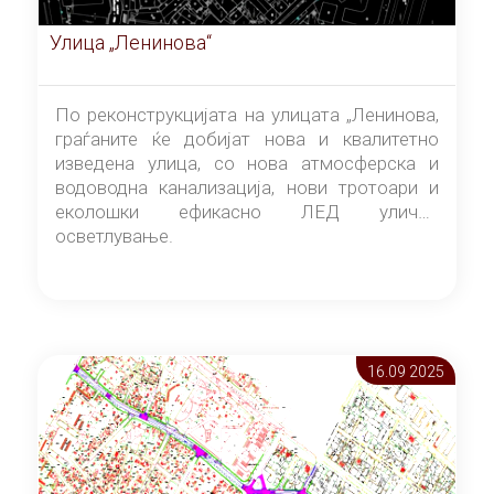
Улица „Ленинова“
По реконструкцијата на улицата „Ленинова,
граѓаните ќе добијат нова и квалитетно
изведена улица, со нова атмосферска и
водоводна канализација, нови тротоари и
еколошки ефикасно ЛЕД улично
осветлување.
16.09 2025