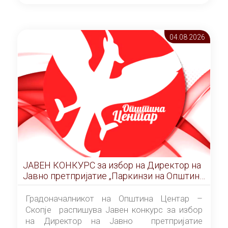
ОПШТИНА ЦЕНТАР Скопје Скопје
(„Службен гласник на Општина Центар
Скопје” број 9/2026), за времетраење од 3
04.08 2026
(три) години од денот на потпишувањето на
Договорот за закуп со најповолниот
понудувач.
ЈАВЕН КОНКУРС за избор на Директор на
Јавно претпријатие „Паркинзи на Општина
Центар“ – Скопје
Градоначалникот на Општина Центар –
Скопје распишува Јавен конкурс за избор
на Директор на Јавно претпријатие