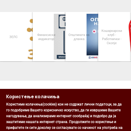
Кошаркарски
Финансиски
Општината на
клуб -
ЗЕЛС
индикатор
дланка
Работнички -
Скопје
<
>
Користење колачиња
Користиме колачиња(cookies) кои не содржат лични податоци, за да
го подобриме Вашето корисничко искуство, да ги извршиме Вашите
нагодувања, да анализираме интернет сообраќај и подобро да ја
Општина Центар
заштитиме нашата интернет страна. Продолжете со користење и
Михаил Цоков бр. 1, Скопје
прифатете ги сите доколку се согласувате со начинот на употреба на