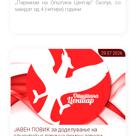
„Паркинзи на Општина Центар“ Скопје, со
мандат од 4 (четири) години.
29.07 2026
ЈАВЕН ПОВИК за доделување на
еднократна парична помош заради