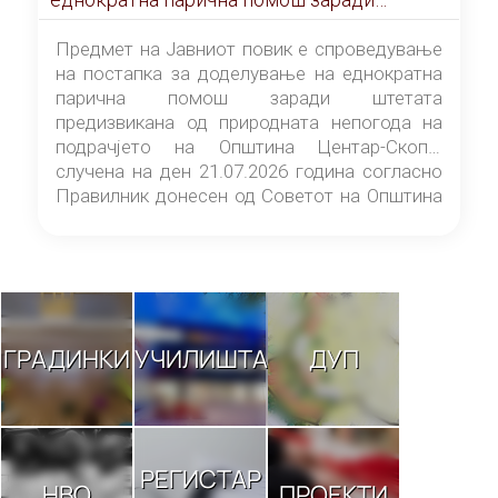
штетата предизвикана од природната
непогода на подрачјето на Општина
Предмет на Јавниот повик е спроведување
Центар-Скопје случена на ден 21.07.2026
на постапка за доделување на еднократна
година
парична помош заради штетата
предизвикана од природната непогода на
подрачјето на Општина Центар-Скопје
случена на ден 21.07.2026 година согласно
Правилник донесен од Советот на Општина
Центар-Скопје („Службен гласник на
Општина Центар-Скопје“ број 9/26).
ГРАДИНКИ
УЧИЛИШТА
ДУП
РЕГИСТАР
НВО
ПРОЕКТИ