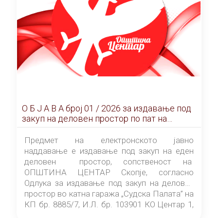
О Б Ј А В А брoj 01 / 2026 за издавање под
закуп на деловен простор по пат на
ЕЛЕКТРОНСКО ЈАВНО НАДДАВАЊЕ
Предмет на електронското јавно
наддавање е издавање под закуп на еден
деловен простор, сопственост на
ОПШТИНА ЦЕНТАР Скопје, согласно
Одлука за издавање под закуп на деловен
простор во катна гаража „Судска Палата” на
КП бр. 8885/7, И.Л. бр. 103901 КО Центар 1,
донесена од страна на Советот на