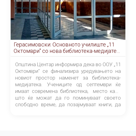
Герасимовски: Основното училиште „11
Октомври" со нова библиотека-медијатека
од септември
Општина Центар информира дека во ООУ „11
Октомври" се финализира уредувањето на
новиот простор наменет за библиотека-
медијатека. Учениците од септември ќе
имаат современа библиотека, место каде
што ќе можат да го поминуваат своето
слободно време, да позајмуваат книги, да
читаат и да разменуваат идеи.