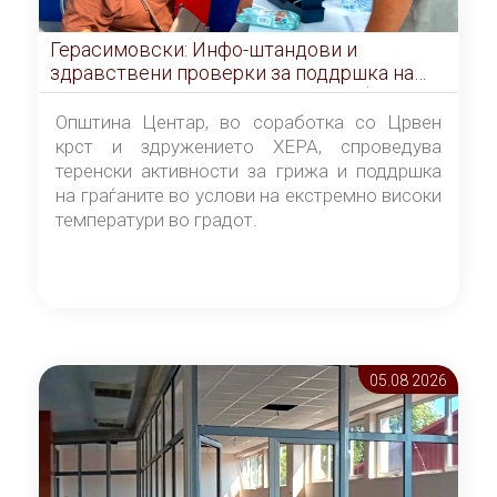
Герасимовски: Инфо-штандови и
здравствени проверки за поддршка на
граѓаните во услови на топлотен бран
Општина Центар, во соработка со Црвен
крст и здружението ХЕРА, спроведува
теренски активности за грижа и поддршка
на граѓаните во услови на екстремно високи
температури во градот.
05.08 2026