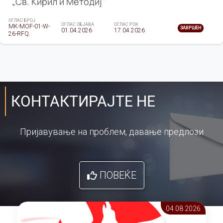
„Св. Кирил и Методиј"
ОГЛАС БРОЈ
ОГЛАС ОБЈАВА
ОГЛАС РОК
MK-MOF-01-W-
ЗАВРШЕН
01.04.2026
17.04.2026
26-RFQ.
КОНТАКТИРАЈТЕ НЕ
Пријавување на проблем, давање предлози
ПОВЕЌЕ
04.08 2026