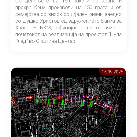
Со делењето на 150 пакети со храна и
прехранбени производи на 150 граѓани од
семејства со висок социјален ризик, заедно
со Душко Христов од здружението Банка за
Храна – БХМ, официјално го означивме
почетокот на реализација на проектот “Нула
Глад“ во Општина Центар
16.09 2025