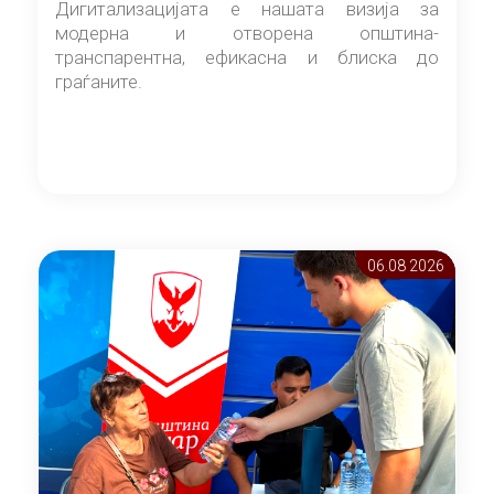
Дигитализацијата е нашата визија за
модерна и отворена општина-
транспарентна, ефикасна и блиска до
граѓаните.
06.08 2026