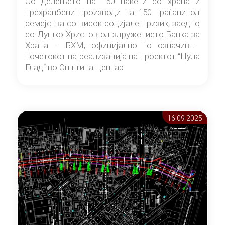
Со делењето на 150 пакети со храна и
прехранбени производи на 150 граѓани од
семејства со висок социјален ризик, заедно
со Душко Христов од здружението Банка за
Храна – БХМ, официјално го означивме
почетокот на реализација на проектот “Нула
Глад“ во Општина Центар
16.09 2025