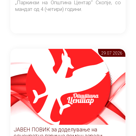
„Паркинзи на Општина Центар“ Скопје, со
мандат од 4 (четири) години.
29.07 2026
ЈАВЕН ПОВИК за доделување на
еднократна парична помош заради