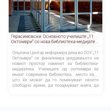
Герасимовски: Основното училиште „11
Октомври" со нова библиотека-медијатека
од септември
Општина Центар информира дека во ООУ „11
Октомври" се финализира уредувањето на
новиот простор наменет за библиотека-
медијатека. Учениците од септември ќе
имаат современа библиотека, место каде
што ќе можат да го поминуваат своето
слободно време, да позајмуваат книги, да
читаат и да разменуваат идеи.