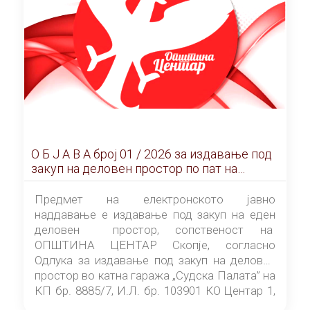
О Б Ј А В А брoj 01 / 2026 за издавање под
закуп на деловен простор по пат на
ЕЛЕКТРОНСКО ЈАВНО НАДДАВАЊЕ
Предмет на електронското јавно
наддавање е издавање под закуп на еден
деловен простор, сопственост на
ОПШТИНА ЦЕНТАР Скопје, согласно
Одлука за издавање под закуп на деловен
простор во катна гаража „Судска Палата” на
КП бр. 8885/7, И.Л. бр. 103901 КО Центар 1,
донесена од страна на Советот на