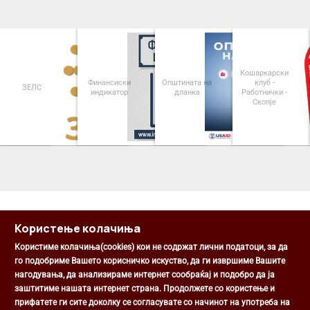
Кошаркарски
Финансиски
Општината на
клуб -
ЗЕЛС
индикатор
дланка
Работнички -
Скопје
<
>
Користење колачиња
Користиме колачиња(cookies) кои не содржат лични податоци, за да
го подобриме Вашето корисничко искуство, да ги извршиме Вашите
нагодувања, да анализираме интернет сообраќај и подобро да ја
Општина Центар
заштитиме нашата интернет страна. Продолжете со користење и
Михаил Цоков бр. 1, Скопје
прифатете ги сите доколку се согласувате со начинот на употреба на