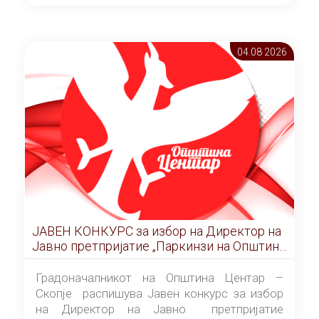
ОПШТИНА ЦЕНТАР Скопје Скопје
(„Службен гласник на Општина Центар
Скопје” број 9/2026), за времетраење од 3
04.08 2026
(три) години од денот на потпишувањето на
Договорот за закуп со најповолниот
понудувач.
ЈАВЕН КОНКУРС за избор на Директор на
Јавно претпријатие „Паркинзи на Општина
Центар“ – Скопје
Градоначалникот на Општина Центар –
Скопје распишува Јавен конкурс за избор
на Директор на Јавно претпријатие