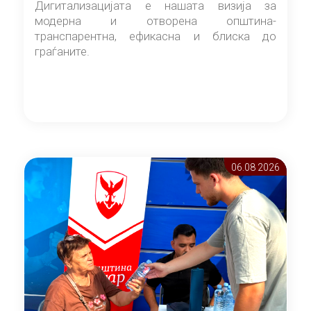
Дигитализацијата е нашата визија за
модерна и отворена општина-
транспарентна, ефикасна и блиска до
граѓаните.
06.08 2026