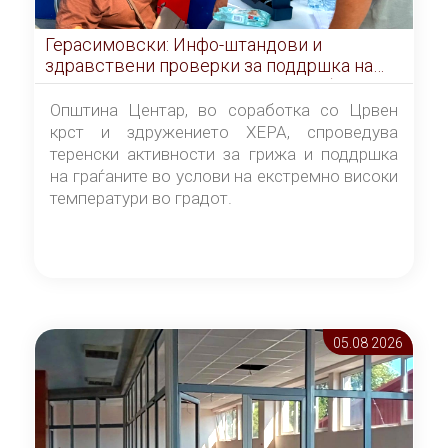
Герасимовски: Инфо-штандови и
здравствени проверки за поддршка на
граѓаните во услови на топлотен бран
Општина Центар, во соработка со Црвен
крст и здружението ХЕРА, спроведува
теренски активности за грижа и поддршка
на граѓаните во услови на екстремно високи
температури во градот.
05.08 2026