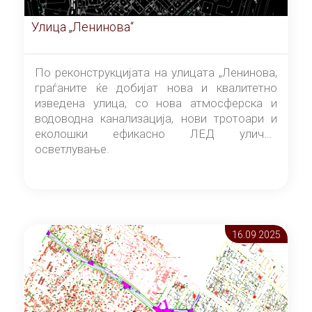
Улица „Ленинова“
По реконструкцијата на улицата „Ленинова,
граѓаните ќе добијат нова и квалитетно
изведена улица, со нова атмосферска и
водоводна канализација, нови тротоари и
еколошки ефикасно ЛЕД улично
осветлување.
16.09 2025