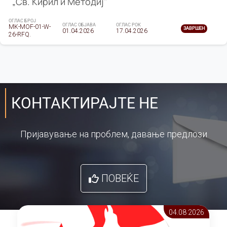
„Св. Кирил и Методиј"
ОГЛАС БРОЈ
ОГЛАС ОБЈАВА
ОГЛАС РОК
MK-MOF-01-W-
ЗАВРШЕН
01.04.2026
17.04.2026
26-RFQ.
КОНТАКТИРАЈТЕ НЕ
Пријавување на проблем, давање предлози
ПОВЕЌЕ
04.08 2026