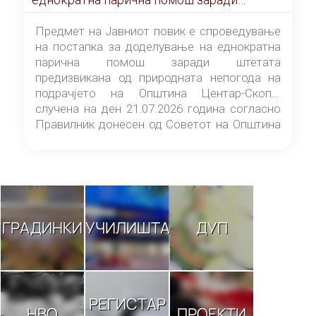
штетата предизвикана од природната
непогода на подрачјето на Општина
Предмет на Јавниот повик е спроведување
Центар-Скопје случена на ден 21.07.2026
на постапка за доделување на еднократна
година
парична помош заради штетата
предизвикана од природната непогода на
подрачјето на Општина Центар-Скопје
случена на ден 21.07.2026 година согласно
Правилник донесен од Советот на Општина
Центар-Скопје („Службен гласник на
Општина Центар-Скопје“ број 9/26).
ГРАДИНКИ
УЧИЛИШТА
ДУП
РЕГИСТАР
НВО
ПРОЕКТИ