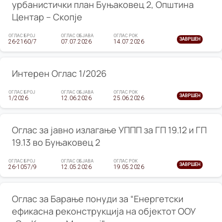
урбанистички план Буњаковец 2, Општина
Центар – Скопје
ОГЛАС БРОЈ
ОГЛАС ОБЈАВА
ОГЛАС РОК
ЗАВРШЕН
26-2160/7
07.07.2026
14.07.2026
Интерен Оглас 1/2026
ОГЛАС БРОЈ
ОГЛАС ОБЈАВА
ОГЛАС РОК
ЗАВРШЕН
1/2026
12.06.2026
25.06.2026
Оглас за јавно излагање УППП за ГП 19.12 и ГП
19.13 во Буњаковец 2
ОГЛАС БРОЈ
ОГЛАС ОБЈАВА
ОГЛАС РОК
ЗАВРШЕН
26-1057/9
12.05.2026
19.05.2026
Оглас за Барање понуди за “Енергетски
ефикасна реконструкција на објектот ООУ