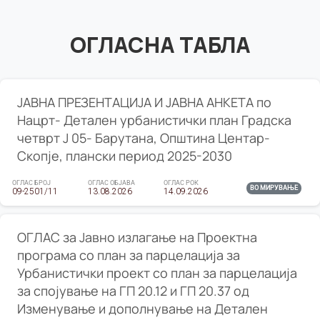
ОГЛАСНА ТАБЛА
ЈАВНА ПРЕЗЕНТАЦИЈА И ЈАВНА АНКЕТА по
Нацрт- Детален урбанистички план Градска
четврт Ј 05- Барутана, Општина Центар-
Скопје, плански период 2025-2030
ОГЛАС БРОЈ
ОГЛАС ОБЈАВА
ОГЛАС РОК
ВО МИРУВАЊЕ
09-2501/11
13.08.2026
14.09.2026
ОГЛАС за Јавно излагање на Проектна
програма со план за парцелација за
Урбанистички проект со план за парцелација
за спојување на ГП 20.12 и ГП 20.37 од
Изменување и дополнување на Детален