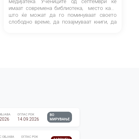
медијатека. Учениците од септември ќе
имаат современа библиотека, место каде
што ќе можат да го поминуваат своето
слободно време, да позајмуваат книги, да
читаат и да разменуваат идеи.
ОБЈАВА
ОГЛАС РОК
ВО
.2026
14.09.2026
МИРУВАЊЕ
С ОБЈАВА
ОГЛАС РОК