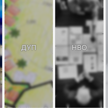
ДУП
НВО