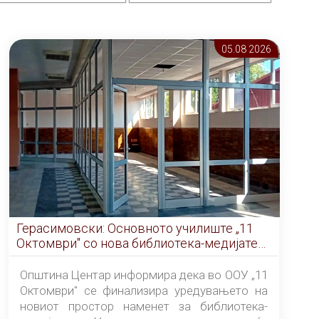
05.08 2026
Герасимовски: Основното училиште „11
Октомври" со нова библиотека-медијатека
од септември
Општина Центар информира дека во ООУ „11
Октомври" се финализира уредувањето на
новиот простор наменет за библиотека-