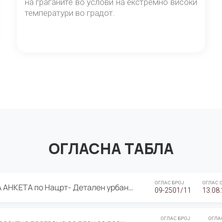
на граѓаните во услови на екстремно високи
температури во градот.
ОГЛАСНА ТАБЛА
ОГЛАС БРОЈ
ОГЛАС 
ЈАВНА ПРЕЗЕНТАЦИЈА И ЈАВНА АНКЕТА по Нацрт- Детален урбанистички план Градска четврт Ј 05- Барутана, Општина Центар- Скопје, плански период 2025-2030
09-2501/11
13.08
ОГЛАС БРОЈ
ОГЛА