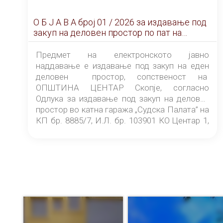
О Б Ј А В А брoj 01 / 2026 за издавање под
закуп на деловен простор по пат на
ЕЛЕКТРОНСКО ЈАВНО НАДДАВАЊЕ
Предмет на електронското јавно
наддавање е издавање под закуп на еден
деловен простор, сопственост на
ОПШТИНА ЦЕНТАР Скопје, согласно
Одлука за издавање под закуп на деловен
простор во катна гаража „Судска Палата” на
КП бр. 8885/7, И.Л. бр. 103901 КО Центар 1,
донесена од страна на Советот на
ОПШТИНА ЦЕНТАР Скопје Скопје
(„Службен гласник на Општина Центар
Скопје” број 9/2026), за времетраење од 3
(три) години од денот на потпишувањето на
Договорот за закуп со најповолниот
понудувач.