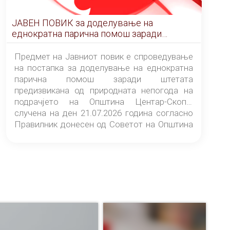
ЈАВЕН ПОВИК за доделување на
еднократна парична помош заради
штетата предизвикана од природната
непогода на подрачјето на Општина
Предмет на Јавниот повик е спроведување
Центар-Скопје случена на ден 21.07.2026
на постапка за доделување на еднократна
година
парична помош заради штетата
предизвикана од природната непогода на
подрачјето на Општина Центар-Скопје
случена на ден 21.07.2026 година согласно
Правилник донесен од Советот на Општина
Центар-Скопје („Службен гласник на
Општина Центар-Скопје“ број 9/26).