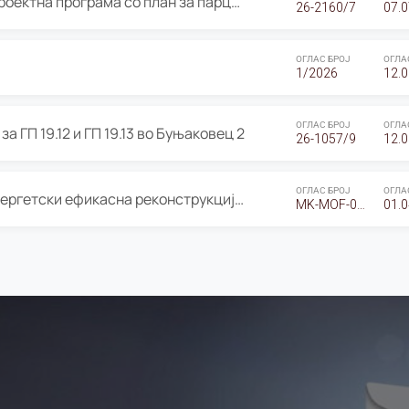
ОГЛАС за Јавно излагање на Проектна програма со план за парцелација за Урбанистички проект со план за парцелација за спојување на ГП 20.12 и ГП 20.37 од Изменување и дополнување на Детален урбанистички план Буњаковец 2, Општина Центар – Скопје
26-2160/7
07.0
ОГЛАС БРОЈ
ОГЛА
1/2026
12.0
ОГЛАС БРОЈ
ОГЛА
а ГП 19.12 и ГП 19.13 во Буњаковец 2
26-1057/9
12.0
ОГЛАС БРОЈ
ОГЛА
Оглас за Барање понуди за “Енергетски ефикасна реконструкција на објектот ООУ „Св. Кирил и Методиј"
MK-MOF-01-W-26-RFQ.
01.0