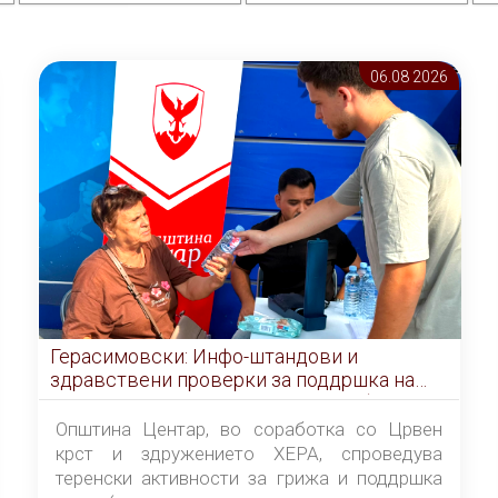
06.08 2026
Герасимовски: Инфо-штандови и
здравствени проверки за поддршка на
граѓаните во услови на топлотен бран
Општина Центар, во соработка со Црвен
крст и здружението ХЕРА, спроведува
теренски активности за грижа и поддршка