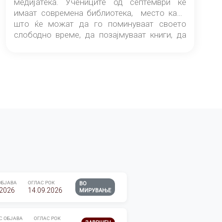
медијатека. Учениците од септември ќе
имаат современа библиотека, место каде
што ќе можат да го поминуваат своето
слободно време, да позајмуваат книги, да
читаат и да разменуваат идеи.
ОБЈАВА
ОГЛАС РОК
ВО
.2026
14.09.2026
МИРУВАЊЕ
С ОБЈАВА
ОГЛАС РОК