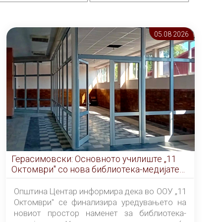
05.08 2026
Герасимовски: Основното училиште „11
Октомври" со нова библиотека-медијатека
од септември
Општина Центар информира дека во ООУ „11
Октомври" се финализира уредувањето на
новиот простор наменет за библиотека-