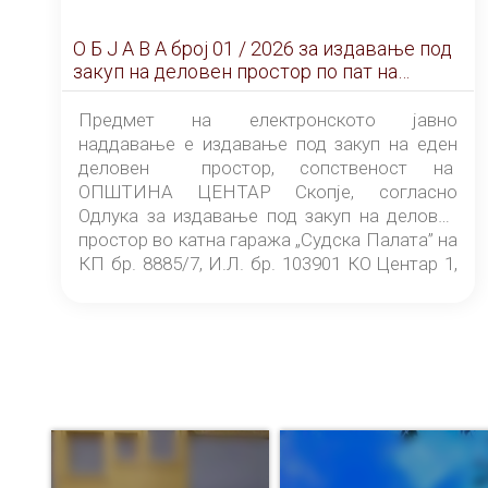
О Б Ј А В А брoj 01 / 2026 за издавање под
закуп на деловен простор по пат на
ЕЛЕКТРОНСКО ЈАВНО НАДДАВАЊЕ
Предмет на електронското јавно
наддавање е издавање под закуп на еден
деловен простор, сопственост на
ОПШТИНА ЦЕНТАР Скопје, согласно
Одлука за издавање под закуп на деловен
простор во катна гаража „Судска Палата” на
КП бр. 8885/7, И.Л. бр. 103901 КО Центар 1,
донесена од страна на Советот на
ОПШТИНА ЦЕНТАР Скопје Скопје
(„Службен гласник на Општина Центар
Скопје” број 9/2026), за времетраење од 3
(три) години од денот на потпишувањето на
Договорот за закуп со најповолниот
понудувач.