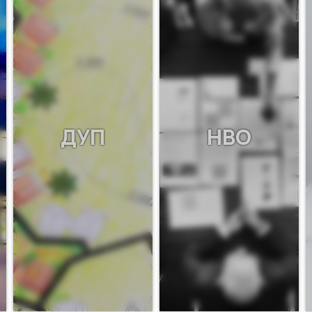
ДУП
НВО