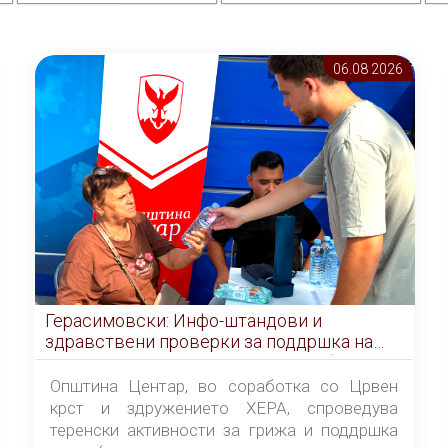
06.08 2026
Герасимовски: Инфо-штандови и
здравствени проверки за поддршка на
граѓаните во услови на топлотен бран
Општина Центар, во соработка со Црвен
крст и здружението ХЕРА, спроведува
теренски активности за грижа и поддршка