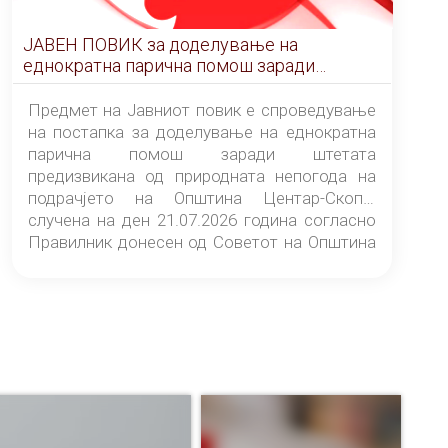
ЈАВЕН ПОВИК за доделување на
еднократна парична помош заради
штетата предизвикана од природната
непогода на подрачјето на Општина
Предмет на Јавниот повик е спроведување
Центар-Скопје случена на ден 21.07.2026
на постапка за доделување на еднократна
година
парична помош заради штетата
предизвикана од природната непогода на
подрачјето на Општина Центар-Скопје
случена на ден 21.07.2026 година согласно
Правилник донесен од Советот на Општина
Центар-Скопје („Службен гласник на
Општина Центар-Скопје“ број 9/26).