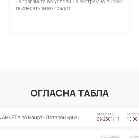
на граѓаните во услови на екстремно високи
температури во градот.
ОГЛАСНА ТАБЛА
ОГЛАС БРОЈ
ОГЛАС 
ЈАВНА ПРЕЗЕНТАЦИЈА И ЈАВНА АНКЕТА по Нацрт- Детален урбанистички план Градска четврт Ј 05- Барутана, Општина Центар- Скопје, плански период 2025-2030
09-2501/11
13.08
ОГЛАС БРОЈ
ОГЛА