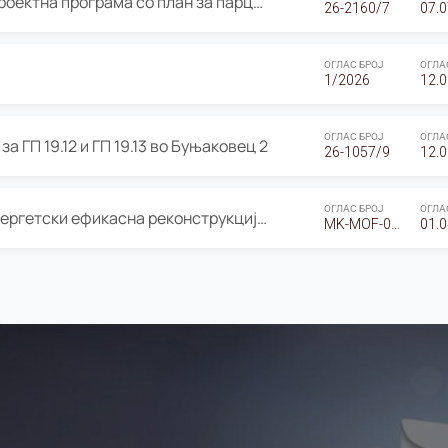
ОГЛАС за Јавно излагање на Проектна програма со план за парцелација за Урбанистички проект со план за парцелација за спојување на ГП 20.12 и ГП 20.37 од Изменување и дополнување на Детален урбанистички план Буњаковец 2, Општина Центар – Скопје
26-2160/7
07.0
ОГЛАС БРОЈ
ОГЛА
1/2026
12.0
ОГЛАС БРОЈ
ОГЛА
а ГП 19.12 и ГП 19.13 во Буњаковец 2
26-1057/9
12.0
ОГЛАС БРОЈ
ОГЛА
Оглас за Барање понуди за “Енергетски ефикасна реконструкција на објектот ООУ „Св. Кирил и Методиј"
MK-MOF-01-W-26-RFQ.
01.0