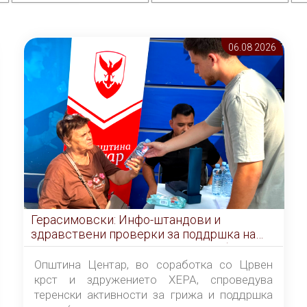
06.08 2026
Герасимовски: Инфо-штандови и
здравствени проверки за поддршка на
граѓаните во услови на топлотен бран
Општина Центар, во соработка со Црвен
крст и здружението ХЕРА, спроведува
теренски активности за грижа и поддршка