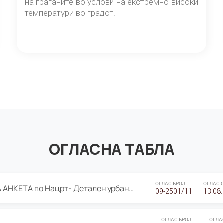
на граѓаните во услови на екстремно високи
температури во градот.
ОГЛАСНА ТАБЛА
ОГЛАС БРОЈ
ОГЛАС 
ЈАВНА ПРЕЗЕНТАЦИЈА И ЈАВНА АНКЕТА по Нацрт- Детален урбанистички план Градска четврт Ј 05- Барутана, Општина Центар- Скопје, плански период 2025-2030
09-2501/11
13.08
ОГЛАС БРОЈ
ОГЛА