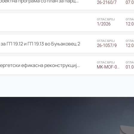
ОГЛАС за Јавно излагање на Проектна програма со план за парцелација за Урбанистички проект со план за парцелација за спојување на ГП 20.12 и ГП 20.37 од Изменување и дополнување на Детален урбанистички план Буњаковец 2, Општина Центар – Скопје
26-2160/7
07.0
ОГЛАС БРОЈ
ОГЛА
1/2026
12.0
ОГЛАС БРОЈ
ОГЛА
а ГП 19.12 и ГП 19.13 во Буњаковец 2
26-1057/9
12.0
ОГЛАС БРОЈ
ОГЛА
Оглас за Барање понуди за “Енергетски ефикасна реконструкција на објектот ООУ „Св. Кирил и Методиј"
MK-MOF-01-W-26-RFQ.
01.0