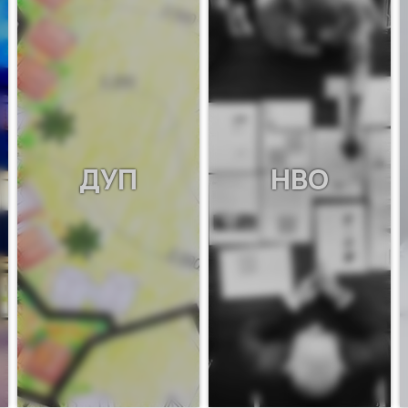
ДУП
НВО