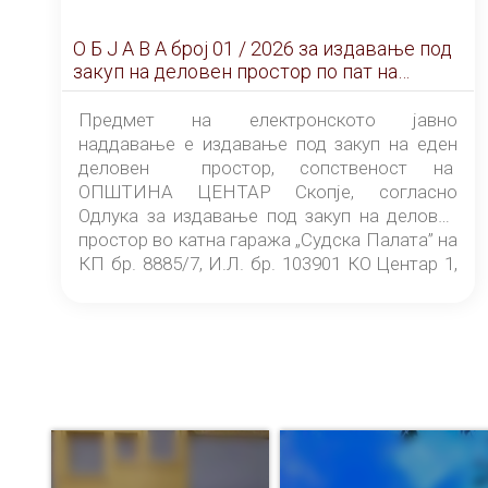
О Б Ј А В А брoj 01 / 2026 за издавање под
закуп на деловен простор по пат на
ЕЛЕКТРОНСКО ЈАВНО НАДДАВАЊЕ
Предмет на електронското јавно
наддавање е издавање под закуп на еден
деловен простор, сопственост на
ОПШТИНА ЦЕНТАР Скопје, согласно
Одлука за издавање под закуп на деловен
простор во катна гаража „Судска Палата” на
КП бр. 8885/7, И.Л. бр. 103901 КО Центар 1,
донесена од страна на Советот на
ОПШТИНА ЦЕНТАР Скопје Скопје
(„Службен гласник на Општина Центар
Скопје” број 9/2026), за времетраење од 3
(три) години од денот на потпишувањето на
Договорот за закуп со најповолниот
понудувач.