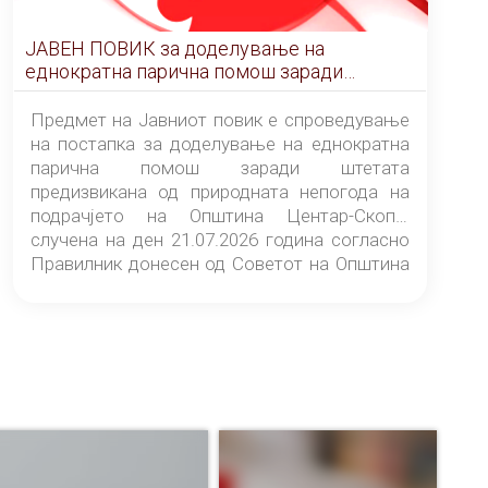
ЈАВЕН ПОВИК за доделување на
еднократна парична помош заради
штетата предизвикана од природната
непогода на подрачјето на Општина
Предмет на Јавниот повик е спроведување
Центар-Скопје случена на ден 21.07.2026
на постапка за доделување на еднократна
година
парична помош заради штетата
предизвикана од природната непогода на
подрачјето на Општина Центар-Скопје
случена на ден 21.07.2026 година согласно
Правилник донесен од Советот на Општина
Центар-Скопје („Службен гласник на
Општина Центар-Скопје“ број 9/26).