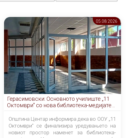
05.08 2026
Герасимовски: Основното училиште „11
Октомври" со нова библиотека-медијатека
од септември
Општина Центар информира дека во ООУ „11
Октомври" се финализира уредувањето на
новиот простор наменет за библиотека-