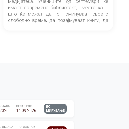
медијатека. Учениците од септември ќе
имаат современа библиотека, место каде
што ќе можат да го поминуваат своето
слободно време, да позајмуваат книги, да
читаат и да разменуваат идеи.
ОБЈАВА
ОГЛАС РОК
ВО
.2026
14.09.2026
МИРУВАЊЕ
С ОБЈАВА
ОГЛАС РОК