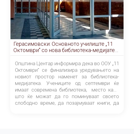
Герасимовски: Основното училиште „11
Октомври" со нова библиотека-медијатека
од септември
Општина Центар информира дека во ООУ „11
Октомври" се финализира уредувањето на
новиот простор наменет за библиотека-
медијатека. Учениците од септември ќе
имаат современа библиотека, место каде
што ќе можат да го поминуваат своето
слободно време, да позајмуваат книги, да
читаат и да разменуваат идеи.