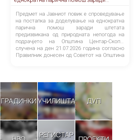
штетата предизвикана од природната
непогода на подрачјето на Општина
Предмет на Јавниот повик е спроведување
Центар-Скопје случена на ден 21.07.2026
на постапка за доделување на еднократна
година
парична помош заради штетата
предизвикана од природната непогода на
подрачјето на Општина Центар-Скопје
случена на ден 21.07.2026 година согласно
Правилник донесен од Советот на Општина
Центар-Скопје („Службен гласник на
Општина Центар-Скопје“ број 9/26).
ГРАДИНКИ
УЧИЛИШТА
ДУП
РЕГИСТАР
НВО
ПРОЕКТИ