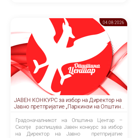
ОПШТИНА ЦЕНТАР Скопје Скопје
(„Службен гласник на Општина Центар
Скопје” број 9/2026), за времетраење од 3
04.08 2026
(три) години од денот на потпишувањето на
Договорот за закуп со најповолниот
понудувач.
ЈАВЕН КОНКУРС за избор на Директор на
Јавно претпријатие „Паркинзи на Општина
Центар“ – Скопје
Градоначалникот на Општина Центар –
Скопје распишува Јавен конкурс за избор
на Директор на Јавно претпријатие