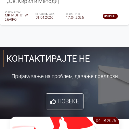
„Св. Кирил и Методиј"
ОГЛАС БРОЈ
ОГЛАС ОБЈАВА
ОГЛАС РОК
MK-MOF-01-W-
ЗАВРШЕН
01.04.2026
17.04.2026
26-RFQ.
КОНТАКТИРАЈТЕ НЕ
Пријавување на проблем, давање предлози
ПОВЕЌЕ
04.08 2026