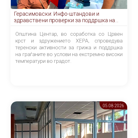
Герасимовски: Инфо-штандови и
здравствени проверки за поддршка на
граѓаните во услови на топлотен бран
Општина Центар, во соработка со Црвен
крст и здружението ХЕРА, спроведува
теренски активности за грижа и поддршка
на граѓаните во услови на екстремно високи
температури во градот.
05.08 2026