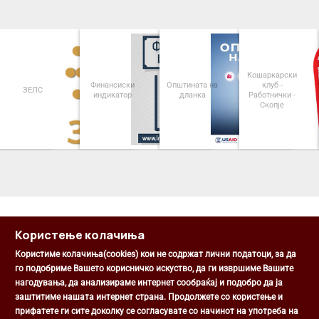
Кошаркарски
Финансиски
Општината на
клуб -
ЗЕЛС
индикатор
дланка
Работнички -
Скопје
<
>
Користење колачиња
Користиме колачиња(cookies) кои не содржат лични податоци, за да
го подобриме Вашето корисничко искуство, да ги извршиме Вашите
нагодувања, да анализираме интернет сообраќај и подобро да ја
Општина Центар
заштитиме нашата интернет страна. Продолжете со користење и
Михаил Цоков бр. 1, Скопје
прифатете ги сите доколку се согласувате со начинот на употреба на