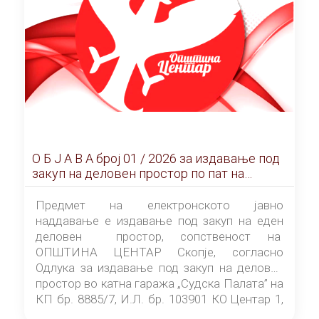
О Б Ј А В А брoj 01 / 2026 за издавање под
закуп на деловен простор по пат на
ЕЛЕКТРОНСКО ЈАВНО НАДДАВАЊЕ
Предмет на електронското јавно
наддавање е издавање под закуп на еден
деловен простор, сопственост на
ОПШТИНА ЦЕНТАР Скопје, согласно
Одлука за издавање под закуп на деловен
простор во катна гаража „Судска Палата” на
КП бр. 8885/7, И.Л. бр. 103901 КО Центар 1,
донесена од страна на Советот на