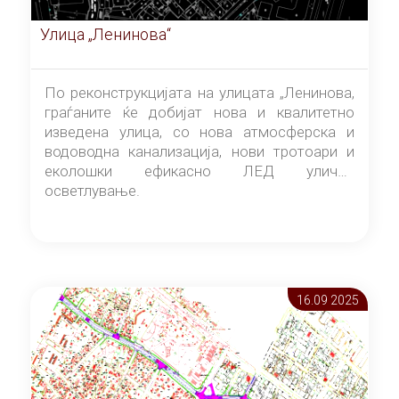
Улица „Ленинова“
По реконструкцијата на улицата „Ленинова,
граѓаните ќе добијат нова и квалитетно
изведена улица, со нова атмосферска и
водоводна канализација, нови тротоари и
еколошки ефикасно ЛЕД улично
осветлување.
16.09 2025