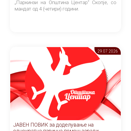
„Паркинзи на Општина Центар“ Скопје, со
мандат од 4 (четири) години.
29.07 2026
ЈАВЕН ПОВИК за доделување на
еднократна парична помош заради