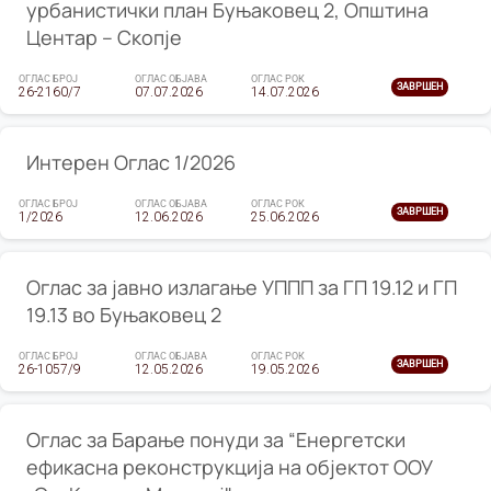
урбанистички план Буњаковец 2, Општина
Центар – Скопје
ОГЛАС БРОЈ
ОГЛАС ОБЈАВА
ОГЛАС РОК
ЗАВРШЕН
26-2160/7
07.07.2026
14.07.2026
Интерен Оглас 1/2026
ОГЛАС БРОЈ
ОГЛАС ОБЈАВА
ОГЛАС РОК
ЗАВРШЕН
1/2026
12.06.2026
25.06.2026
Оглас за јавно излагање УППП за ГП 19.12 и ГП
19.13 во Буњаковец 2
ОГЛАС БРОЈ
ОГЛАС ОБЈАВА
ОГЛАС РОК
ЗАВРШЕН
26-1057/9
12.05.2026
19.05.2026
Оглас за Барање понуди за “Енергетски
ефикасна реконструкција на објектот ООУ