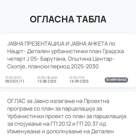
ОГЛАСНА ТАБЛА
ЈАВНА ПРЕЗЕНТАЦИЈА И ЈАВНА АНКЕТА по
Нацрт- Детален урбанистички план Градска
четврт Ј 05- Барутана, Општина Центар-
Скопје, плански период 2025-2030
ОГЛАС БРОЈ
ОГЛАС ОБЈАВА
ОГЛАС РОК
ВО МИРУВАЊЕ
09-2501/11
13.08.2026
14.09.2026
ОГЛАС за Јавно излагање на Проектна
програма со план за парцелација за
Урбанистички проект со план за парцелација
за спојување на ГП 20.12 и ГП 20.37 од
Изменување и дополнување на Детален