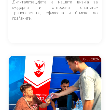
Дигитализацијата е нашата визија за
модерна и отворена општина-
транспарентна, ефикасна и блиска до
граѓаните.
06.08 2026