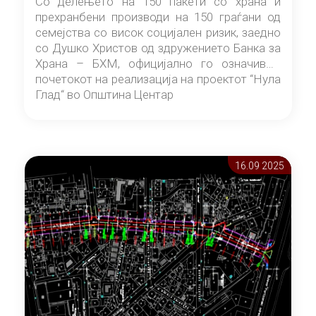
Со делењето на 150 пакети со храна и
прехранбени производи на 150 граѓани од
семејства со висок социјален ризик, заедно
со Душко Христов од здружението Банка за
Храна – БХМ, официјално го означивме
почетокот на реализација на проектот “Нула
Глад“ во Општина Центар
16.09 2025