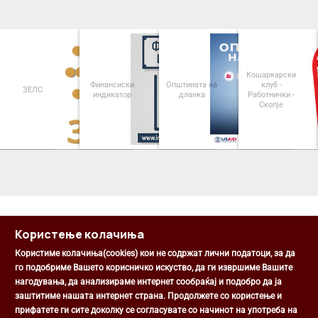
Кошаркарски
Финансиски
Општината на
клуб -
ЗЕЛС
индикатор
дланка
Работнички -
Скопје
<
>
Користење колачиња
Користиме колачиња(cookies) кои не содржат лични податоци, за да
го подобриме Вашето корисничко искуство, да ги извршиме Вашите
нагодувања, да анализираме интернет сообраќај и подобро да ја
Општина Центар
заштитиме нашата интернет страна. Продолжете со користење и
Михаил Цоков бр. 1, Скопје
прифатете ги сите доколку се согласувате со начинот на употреба на