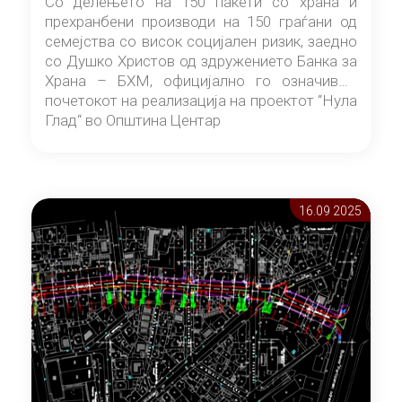
Со делењето на 150 пакети со храна и
прехранбени производи на 150 граѓани од
семејства со висок социјален ризик, заедно
со Душко Христов од здружението Банка за
Храна – БХМ, официјално го означивме
почетокот на реализација на проектот “Нула
Глад“ во Општина Центар
16.09 2025