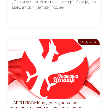
„Паркинзи на Општина Центар“ Скопје, со
мандат од 4 (четири) години.
29.07 2026
ЈАВЕН ПОВИК за доделување на
еднократна парична помош заради