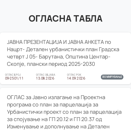
ОГЛАСНА ТАБЛА
ЈАВНА ПРЕЗЕНТАЦИЈА И ЈАВНА АНКЕТА по
Нацрт- Детален урбанистички план Градска
четврт Ј 05- Барутана, Општина Центар-
Скопје, плански период 2025-2030
ОГЛАС БРОЈ
ОГЛАС ОБЈАВА
ОГЛАС РОК
ВО МИРУВАЊЕ
09-2501/11
13.08.2026
14.09.2026
ОГЛАС за Јавно излагање на Проектна
програма со план за парцелација за
Урбанистички проект со план за парцелација
за спојување на ГП 20.12 и ГП 20.37 од
Изменување и дополнување на Детален