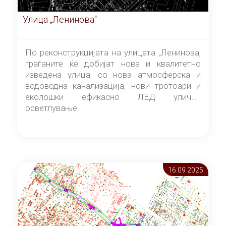
Улица „Ленинова“
По реконструкцијата на улицата „Ленинова,
граѓаните ќе добијат нова и квалитетно
изведена улица, со нова атмосферска и
водоводна канализација, нови тротоари и
еколошки ефикасно ЛЕД улично
осветлување.
16.09 2025