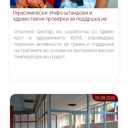
Герасимовски: Инфо-штандови и
здравствени проверки за поддршка на
граѓаните во услови на топлотен бран
Општина Центар, во соработка со Црвен
крст и здружението ХЕРА, спроведува
теренски активности за грижа и поддршка
на граѓаните во услови на екстремно високи
температури во градот.
05.08 2026