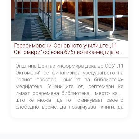
Герасимовски: Основното училиште „11
Октомври" со нова библиотека-медијатека
од септември
Општина Центар информира дека во ООУ „11
Октомври" се финализира уредувањето на
новиот простор наменет за библиотека-
медијатека. Учениците од септември ќе
имаат современа библиотека, место каде
што ќе можат да го поминуваат своето
слободно време, да позајмуваат книги, да
читаат и да разменуваат идеи.