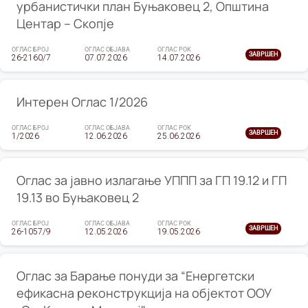
урбанистички план Буњаковец 2, Општина
Центар – Скопје
ОГЛАС БРОЈ
ОГЛАС ОБЈАВА
ОГЛАС РОК
ЗАВРШЕН
26-2160/7
07.07.2026
14.07.2026
Интерен Оглас 1/2026
ОГЛАС БРОЈ
ОГЛАС ОБЈАВА
ОГЛАС РОК
ЗАВРШЕН
1/2026
12.06.2026
25.06.2026
Оглас за јавно излагање УППП за ГП 19.12 и ГП
19.13 во Буњаковец 2
ОГЛАС БРОЈ
ОГЛАС ОБЈАВА
ОГЛАС РОК
ЗАВРШЕН
26-1057/9
12.05.2026
19.05.2026
Оглас за Барање понуди за “Енергетски
ефикасна реконструкција на објектот ООУ