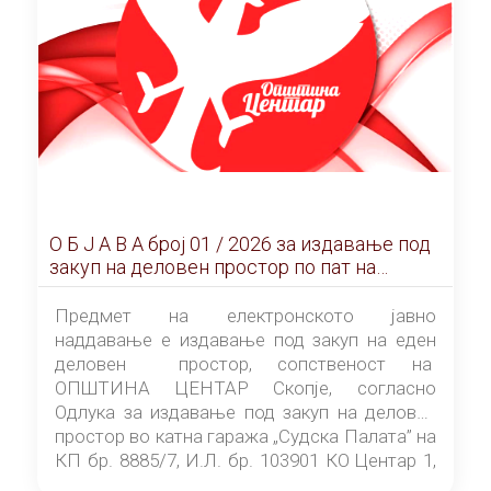
О Б Ј А В А брoj 01 / 2026 за издавање под
закуп на деловен простор по пат на
ЕЛЕКТРОНСКО ЈАВНО НАДДАВАЊЕ
Предмет на електронското јавно
наддавање е издавање под закуп на еден
деловен простор, сопственост на
ОПШТИНА ЦЕНТАР Скопје, согласно
Одлука за издавање под закуп на деловен
простор во катна гаража „Судска Палата” на
КП бр. 8885/7, И.Л. бр. 103901 КО Центар 1,
донесена од страна на Советот на