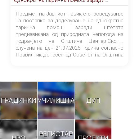
штетата предизвикана од природната
непогода на подрачјето на Општина
Предмет на Јавниот повик е спроведување
Центар-Скопје случена на ден 21.07.2026
на постапка за доделување на еднократна
година
парична помош заради штетата
предизвикана од природната непогода на
подрачјето на Општина Центар-Скопје
случена на ден 21.07.2026 година согласно
Правилник донесен од Советот на Општина
Центар-Скопје („Службен гласник на
Општина Центар-Скопје“ број 9/26).
ГРАДИНКИ
УЧИЛИШТА
ДУП
РЕГИСТАР
НВО
ПРОЕКТИ