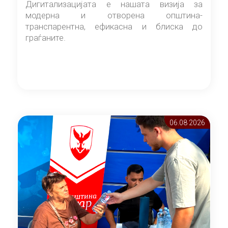
Дигитализацијата е нашата визија за
модерна и отворена општина-
транспарентна, ефикасна и блиска до
граѓаните.
06.08 2026