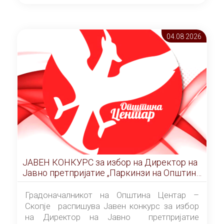
ОПШТИНА ЦЕНТАР Скопје Скопје
(„Службен гласник на Општина Центар
Скопје” број 9/2026), за времетраење од 3
04.08 2026
(три) години од денот на потпишувањето на
Договорот за закуп со најповолниот
понудувач.
ЈАВЕН КОНКУРС за избор на Директор на
Јавно претпријатие „Паркинзи на Општина
Центар“ – Скопје
Градоначалникот на Општина Центар –
Скопје распишува Јавен конкурс за избор
на Директор на Јавно претпријатие