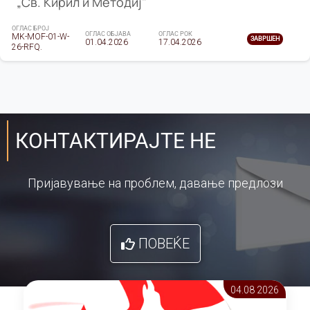
„Св. Кирил и Методиј"
ОГЛАС БРОЈ
ОГЛАС ОБЈАВА
ОГЛАС РОК
MK-MOF-01-W-
ЗАВРШЕН
01.04.2026
17.04.2026
26-RFQ.
КОНТАКТИРАЈТЕ НЕ
Пријавување на проблем, давање предлози
ПОВЕЌЕ
04.08 2026