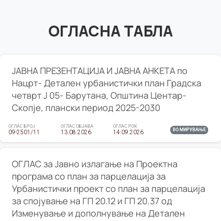
ОГЛАСНА ТАБЛА
ЈАВНА ПРЕЗЕНТАЦИЈА И ЈАВНА АНКЕТА по
Нацрт- Детален урбанистички план Градска
четврт Ј 05- Барутана, Општина Центар-
Скопје, плански период 2025-2030
ОГЛАС БРОЈ
ОГЛАС ОБЈАВА
ОГЛАС РОК
ВО МИРУВАЊЕ
09-2501/11
13.08.2026
14.09.2026
ОГЛАС за Јавно излагање на Проектна
програма со план за парцелација за
Урбанистички проект со план за парцелација
за спојување на ГП 20.12 и ГП 20.37 од
Изменување и дополнување на Детален