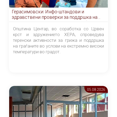
Герасимовски: Инфо-штандови и
здравствени проверки за поддршка на
граѓаните во услови на топлотен бран
Општина Центар, во соработка со Црвен
крст и здружението ХЕРА, спроведува
теренски активности за грижа и поддршка
на граѓаните во услови на екстремно високи
температури во градот.
05.08 2026