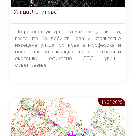
Улица „Ленинова“
По реконструкцијата на улицата „Ленинова,
граѓаните ќе добијат нова и квалитетно
изведена улица, со нова атмосферска и
водоводна канализација, нови тротоари и
еколошки ефикасно ЛЕД улично
осветлување.
16.09 2025