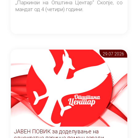
„Паркинзи на Општина Центар“ Скопје, со
мандат од 4 (четири) години.
29.07 2026
ЈАВЕН ПОВИК за доделување на
еднократна парична помош заради