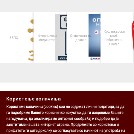
Кошаркарски
Финансиски
Општината на
клуб -
ЗЕЛС
индикатор
дланка
Работнички -
Скопје
<
>
Користење колачиња
Користиме колачиња(cookies) кои не содржат лични податоци, за да
го подобриме Вашето корисничко искуство, да ги извршиме Вашите
нагодувања, да анализираме интернет сообраќај и подобро да ја
Општина Центар
заштитиме нашата интернет страна. Продолжете со користење и
Михаил Цоков бр. 1, Скопје
прифатете ги сите доколку се согласувате со начинот на употреба на