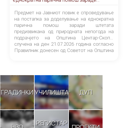
штетата предизвикана од природната
непогода на подрачјето на Општина
Предмет на Јавниот повик е спроведување
Центар-Скопје случена на ден 21.07.2026
на постапка за доделување на еднократна
година
парична помош заради штетата
предизвикана од природната непогода на
подрачјето на Општина Центар-Скопје
случена на ден 21.07.2026 година согласно
Правилник донесен од Советот на Општина
Центар-Скопје („Службен гласник на
Општина Центар-Скопје“ број 9/26).
ГРАДИНКИ
УЧИЛИШТА
ДУП
РЕГИСТАР
НВО
ПРОЕКТИ