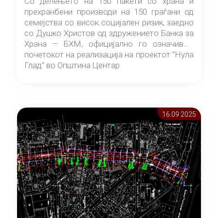
Со делењето на 150 пакети со храна и
прехранбени производи на 150 граѓани од
семејства со висок социјален ризик, заедно
со Душко Христов од здружението Банка за
Храна – БХМ, официјално го означивме
почетокот на реализација на проектот “Нула
Глад“ во Општина Центар
16.09 2025