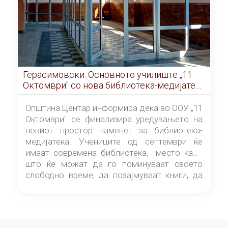
Герасимовски: Основното училиште „11
Октомври" со нова библиотека-медијатека
од септември
Општина Центар информира дека во ООУ „11
Октомври" се финализира уредувањето на
новиот простор наменет за библиотека-
медијатека. Учениците од септември ќе
имаат современа библиотека, место каде
што ќе можат да го поминуваат своето
слободно време, да позајмуваат книги, да
читаат и да разменуваат идеи.