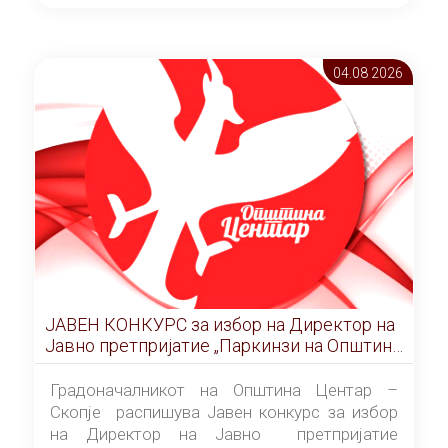
ОПШТИНА ЦЕНТАР Скопје Скопје
(„Службен гласник на Општина Центар
Скопје” број 9/2026), за времетраење од 3
04.08 2026
(три) години од денот на потпишувањето на
Договорот за закуп со најповолниот
понудувач.
ЈАВЕН КОНКУРС за избор на Директор на
Јавно претпријатие „Паркинзи на Општина
Центар“ – Скопје
Градоначалникот на Општина Центар –
Скопје распишува Јавен конкурс за избор
на Директор на Јавно претпријатие