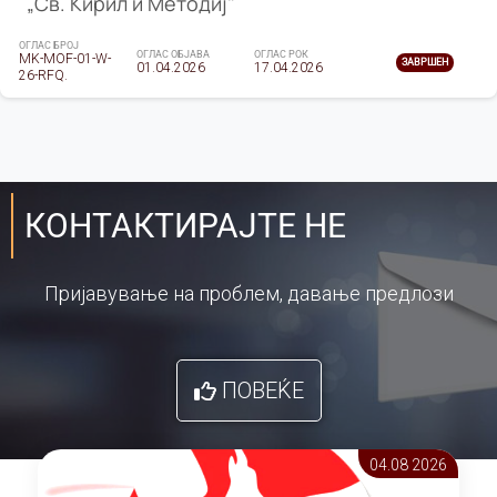
„Св. Кирил и Методиј"
ОГЛАС БРОЈ
ОГЛАС ОБЈАВА
ОГЛАС РОК
MK-MOF-01-W-
ЗАВРШЕН
01.04.2026
17.04.2026
26-RFQ.
КОНТАКТИРАЈТЕ НЕ
Пријавување на проблем, давање предлози
ПОВЕЌЕ
04.08 2026