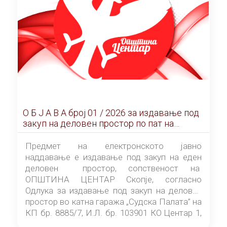
О Б Ј А В А брoj 01 / 2026 за издавање под
закуп на деловен простор по пат на
ЕЛЕКТРОНСКО ЈАВНО НАДДАВАЊЕ
Предмет на електронското јавно
наддавање е издавање под закуп на еден
деловен простор, сопственост на
ОПШТИНА ЦЕНТАР Скопје, согласно
Одлука за издавање под закуп на деловен
простор во катна гаража „Судска Палата” на
КП бр. 8885/7, И.Л. бр. 103901 КО Центар 1,
донесена од страна на Советот на