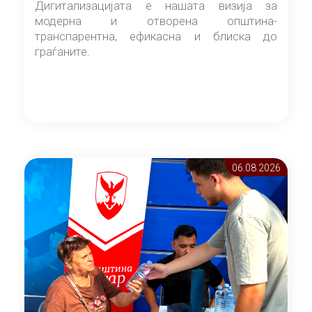
Дигитализацијата е нашата визија за
модерна и отворена општина-
транспарентна, ефикасна и блиска до
граѓаните.
06.08 2026