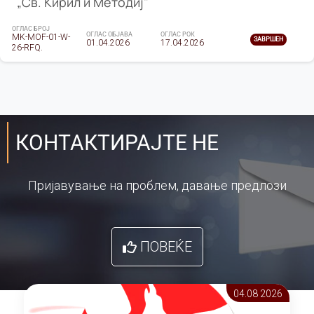
„Св. Кирил и Методиј"
ОГЛАС БРОЈ
ОГЛАС ОБЈАВА
ОГЛАС РОК
MK-MOF-01-W-
ЗАВРШЕН
01.04.2026
17.04.2026
26-RFQ.
КОНТАКТИРАЈТЕ НЕ
Пријавување на проблем, давање предлози
ПОВЕЌЕ
04.08 2026