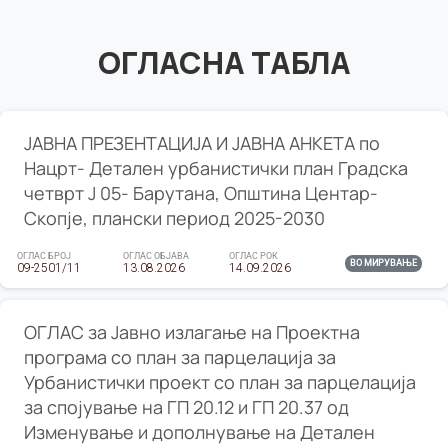
ОГЛАСНА ТАБЛА
ЈАВНА ПРЕЗЕНТАЦИЈА И ЈАВНА АНКЕТА по
Нацрт- Детален урбанистички план Градска
четврт Ј 05- Барутана, Општина Центар-
Скопје, плански период 2025-2030
ОГЛАС БРОЈ
ОГЛАС ОБЈАВА
ОГЛАС РОК
ВО МИРУВАЊЕ
09-2501/11
13.08.2026
14.09.2026
ОГЛАС за Јавно излагање на Проектна
програма со план за парцелација за
Урбанистички проект со план за парцелација
за спојување на ГП 20.12 и ГП 20.37 од
Изменување и дополнување на Детален