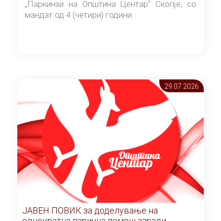
„Паркинзи на Општина Центар“ Скопје, со
мандат од 4 (четири) години.
29.07 2026
ЈАВЕН ПОВИК за доделување на
еднократна парична помош заради