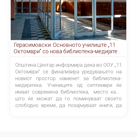
Герасимовски: Основното училиште „11
Октомври" со нова библиотека-медијатека
од септември
Општина Центар информира дека во ООУ „11
Октомври" се финализира уредувањето на
новиот простор наменет за библиотека-
медијатека. Учениците од септември ќе
имаат современа библиотека, место каде
што ќе можат да го поминуваат своето
слободно време, да позајмуваат книги, да
читаат и да разменуваат идеи.