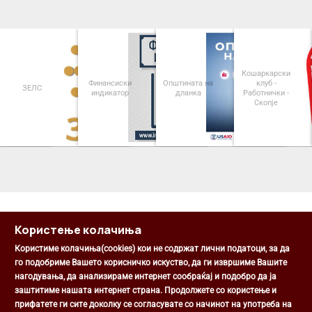
Кошаркарски
Финансиски
Општината на
клуб -
ЗЕЛС
индикатор
дланка
Работнички -
Скопје
<
>
Користење колачиња
Користиме колачиња(cookies) кои не содржат лични податоци, за да
го подобриме Вашето корисничко искуство, да ги извршиме Вашите
нагодувања, да анализираме интернет сообраќај и подобро да ја
Општина Центар
заштитиме нашата интернет страна. Продолжете со користење и
Михаил Цоков бр. 1, Скопје
прифатете ги сите доколку се согласувате со начинот на употреба на