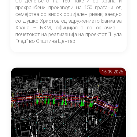
Со делењето на 150 пакети со храна и
прехранбени производи на 150 граѓани од
семејства со висок социјален ризик, заедно
со Душко Христов од здружението Банка за
Храна – БХМ, официјално го означивме
почетокот на реализација на проектот “Нула
Глад“ во Општина Центар
16.09 2025