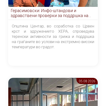
Герасимовски: Инфо-штандови и
здравствени проверки за поддршка на
граѓаните во услови на топлотен бран
Општина Центар, во соработка со Црвен
крст и здружението ХЕРА, спроведува
теренски активности за грижа и поддршка
на граѓаните во услови на екстремно високи
температури во градот.
05.08 2026