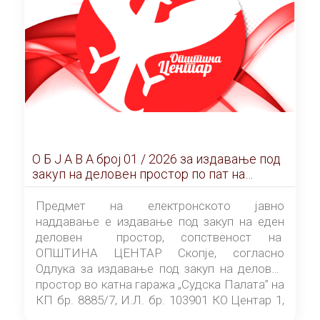
О Б Ј А В А брoj 01 / 2026 за издавање под
закуп на деловен простор по пат на
ЕЛЕКТРОНСКО ЈАВНО НАДДАВАЊЕ
Предмет на електронското јавно
наддавање е издавање под закуп на еден
деловен простор, сопственост на
ОПШТИНА ЦЕНТАР Скопје, согласно
Одлука за издавање под закуп на деловен
простор во катна гаража „Судска Палата” на
КП бр. 8885/7, И.Л. бр. 103901 КО Центар 1,
донесена од страна на Советот на