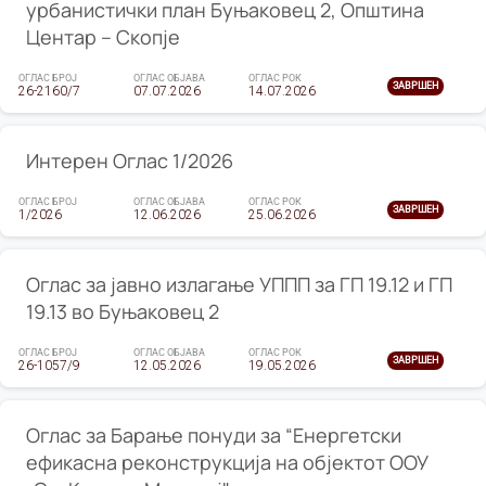
урбанистички план Буњаковец 2, Општина
Центар – Скопје
ОГЛАС БРОЈ
ОГЛАС ОБЈАВА
ОГЛАС РОК
ЗАВРШЕН
26-2160/7
07.07.2026
14.07.2026
Интерен Оглас 1/2026
ОГЛАС БРОЈ
ОГЛАС ОБЈАВА
ОГЛАС РОК
ЗАВРШЕН
1/2026
12.06.2026
25.06.2026
Оглас за јавно излагање УППП за ГП 19.12 и ГП
19.13 во Буњаковец 2
ОГЛАС БРОЈ
ОГЛАС ОБЈАВА
ОГЛАС РОК
ЗАВРШЕН
26-1057/9
12.05.2026
19.05.2026
Оглас за Барање понуди за “Енергетски
ефикасна реконструкција на објектот ООУ