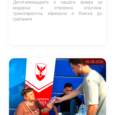
Дигитализацијата е нашата визија за
модерна и отворена општина-
транспарентна, ефикасна и блиска до
граѓаните.
06.08 2026