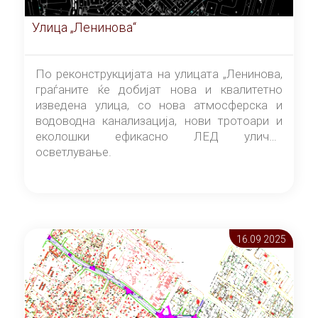
Улица „Ленинова“
По реконструкцијата на улицата „Ленинова,
граѓаните ќе добијат нова и квалитетно
изведена улица, со нова атмосферска и
водоводна канализација, нови тротоари и
еколошки ефикасно ЛЕД улично
осветлување.
16.09 2025