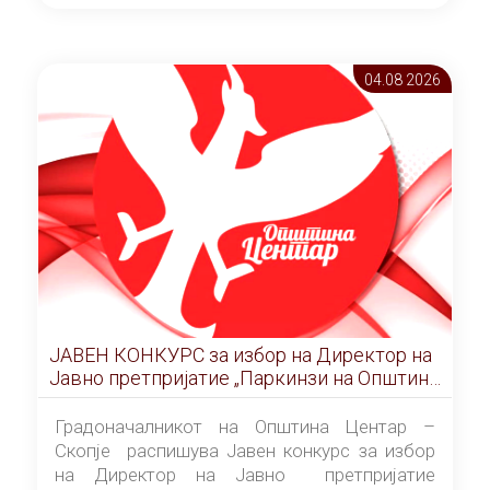
ОПШТИНА ЦЕНТАР Скопје Скопје
(„Службен гласник на Општина Центар
Скопје” број 9/2026), за времетраење од 3
04.08 2026
(три) години од денот на потпишувањето на
Договорот за закуп со најповолниот
понудувач.
ЈАВЕН КОНКУРС за избор на Директор на
Јавно претпријатие „Паркинзи на Општина
Центар“ – Скопје
Градоначалникот на Општина Центар –
Скопје распишува Јавен конкурс за избор
на Директор на Јавно претпријатие