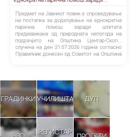
штетата предизвикана од природната
непогода на подрачјето на Општина
Предмет на Јавниот повик е спроведување
Центар-Скопје случена на ден 21.07.2026
на постапка за доделување на еднократна
година
парична помош заради штетата
предизвикана од природната непогода на
подрачјето на Општина Центар-Скопје
случена на ден 21.07.2026 година согласно
Правилник донесен од Советот на Општина
Центар-Скопје („Службен гласник на
Општина Центар-Скопје“ број 9/26).
ГРАДИНКИ
УЧИЛИШТА
ДУП
РЕГИСТАР
НВО
ПРОЕКТИ