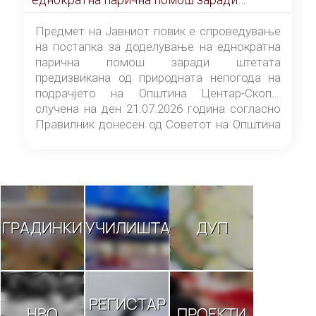
штетата предизвикана од природната
непогода на подрачјето на Општина
Предмет на Јавниот повик е спроведување
Центар-Скопје случена на ден 21.07.2026
на постапка за доделување на еднократна
година
парична помош заради штетата
предизвикана од природната непогода на
подрачјето на Општина Центар-Скопје
случена на ден 21.07.2026 година согласно
Правилник донесен од Советот на Општина
Центар-Скопје („Службен гласник на
Општина Центар-Скопје“ број 9/26).
ГРАДИНКИ
УЧИЛИШТА
ДУП
РЕГИСТАР
НВО
ПРОЕКТИ