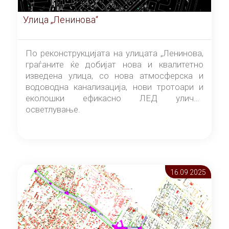
Улица „Ленинова“
По реконструкцијата на улицата „Ленинова,
граѓаните ќе добијат нова и квалитетно
изведена улица, со нова атмосферска и
водоводна канализација, нови тротоари и
еколошки ефикасно ЛЕД улично
осветлување.
16.09 2025