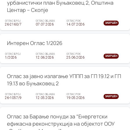
урбанистички план Буњаковец 2, Општина
Центар – Скопје
ОГЛАС БРОЈ
ОГЛАС ОБЈАВА
ОГЛАС РОК
ЗАВРШЕН
26-2160/7
07.07.2026
14.07.2026
Интерен Оглас 1/2026
ОГЛАС БРОЈ
ОГЛАС ОБЈАВА
ОГЛАС РОК
ЗАВРШЕН
1/2026
12.06.2026
25.06.2026
Оглас за јавно излагање УППП за ГП 19.12 и ГП
19.13 во Буњаковец 2
ОГЛАС БРОЈ
ОГЛАС ОБЈАВА
ОГЛАС РОК
ЗАВРШЕН
26-1057/9
12.05.2026
19.05.2026
Оглас за Барање понуди за “Енергетски
ефикасна реконструкција на објектот ООУ