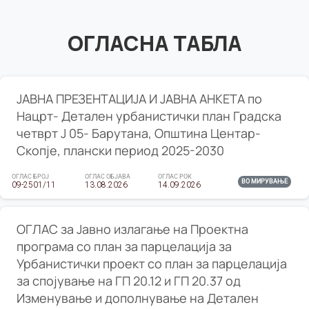
ОГЛАСНА ТАБЛА
ЈАВНА ПРЕЗЕНТАЦИЈА И ЈАВНА АНКЕТА по
Нацрт- Детален урбанистички план Градска
четврт Ј 05- Барутана, Општина Центар-
Скопје, плански период 2025-2030
ОГЛАС БРОЈ
ОГЛАС ОБЈАВА
ОГЛАС РОК
ВО МИРУВАЊЕ
09-2501/11
13.08.2026
14.09.2026
ОГЛАС за Јавно излагање на Проектна
програма со план за парцелација за
Урбанистички проект со план за парцелација
за спојување на ГП 20.12 и ГП 20.37 од
Изменување и дополнување на Детален