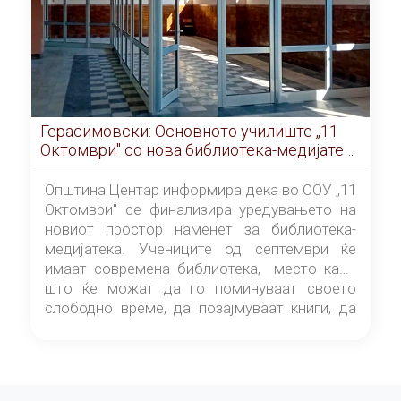
Герасимовски: Основното училиште „11
Октомври" со нова библиотека-медијатека
од септември
Општина Центар информира дека во ООУ „11
Октомври" се финализира уредувањето на
новиот простор наменет за библиотека-
медијатека. Учениците од септември ќе
имаат современа библиотека, место каде
што ќе можат да го поминуваат своето
слободно време, да позајмуваат книги, да
читаат и да разменуваат идеи.