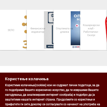
Кошаркарски
Финансиски
Општината на
клуб -
ЗЕЛС
индикатор
дланка
Работнички -
Скопје
<
>
Користење колачиња
Користиме колачиња(cookies) кои не содржат лични податоци, за да
го подобриме Вашето корисничко искуство, да ги извршиме Вашите
нагодувања, да анализираме интернет сообраќај и подобро да ја
Општина Центар
заштитиме нашата интернет страна. Продолжете со користење и
Михаил Цоков бр. 1, Скопје
прифатете ги сите доколку се согласувате со начинот на употреба на