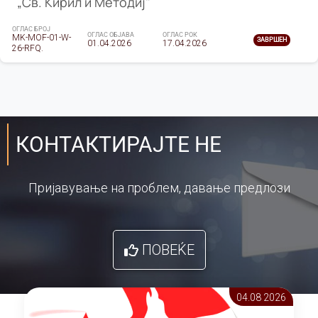
„Св. Кирил и Методиј"
ОГЛАС БРОЈ
ОГЛАС ОБЈАВА
ОГЛАС РОК
MK-MOF-01-W-
ЗАВРШЕН
01.04.2026
17.04.2026
26-RFQ.
КОНТАКТИРАЈТЕ НЕ
Пријавување на проблем, давање предлози
ПОВЕЌЕ
04.08 2026