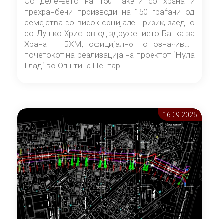
Со делењето на 150 пакети со храна и
прехранбени производи на 150 граѓани од
семејства со висок социјален ризик, заедно
со Душко Христов од здружението Банка за
Храна – БХМ, официјално го означивме
почетокот на реализација на проектот “Нула
Глад“ во Општина Центар
16.09 2025