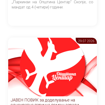
„Паркинзи на Општина Центар“ Скопје, со
мандат од 4 (четири) години.
29.07 2026
ЈАВЕН ПОВИК за доделување на
еднократна парична помош заради