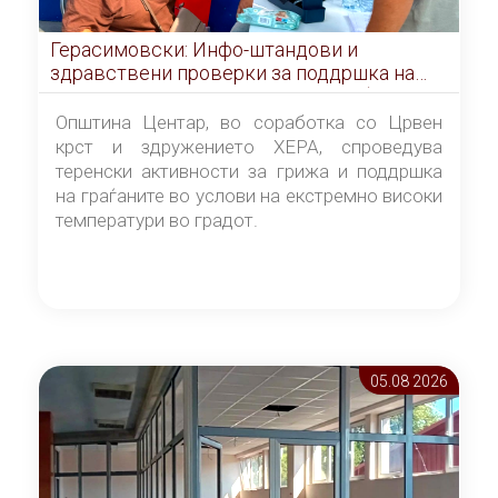
Герасимовски: Инфо-штандови и
здравствени проверки за поддршка на
граѓаните во услови на топлотен бран
Општина Центар, во соработка со Црвен
крст и здружението ХЕРА, спроведува
теренски активности за грижа и поддршка
на граѓаните во услови на екстремно високи
температури во градот.
05.08 2026