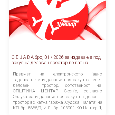
О Б Ј А В А брoj 01 / 2026 за издавање под
закуп на деловен простор по пат на
ЕЛЕКТРОНСКО ЈАВНО НАДДАВАЊЕ
Предмет на електронското јавно
наддавање е издавање под закуп на еден
деловен простор, сопственост на
ОПШТИНА ЦЕНТАР Скопје, согласно
Одлука за издавање под закуп на деловен
простор во катна гаража „Судска Палата” на
КП бр. 8885/7, И.Л. бр. 103901 КО Центар 1,
донесена од страна на Советот на