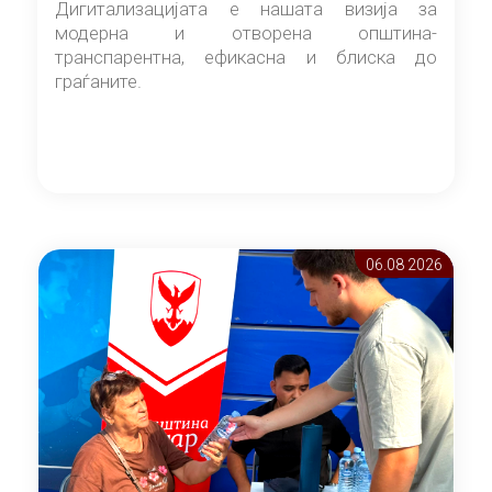
Дигитализацијата е нашата визија за
модерна и отворена општина-
транспарентна, ефикасна и блиска до
граѓаните.
06.08 2026