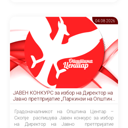
ОПШТИНА ЦЕНТАР Скопје Скопје
(„Службен гласник на Општина Центар
Скопје” број 9/2026), за времетраење од 3
04.08 2026
(три) години од денот на потпишувањето на
Договорот за закуп со најповолниот
понудувач.
ЈАВЕН КОНКУРС за избор на Директор на
Јавно претпријатие „Паркинзи на Општина
Центар“ – Скопје
Градоначалникот на Општина Центар –
Скопје распишува Јавен конкурс за избор
на Директор на Јавно претпријатие