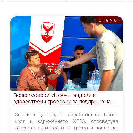
06.08 2026
Герасимовски: Инфо-штандови и
здравствени проверки за поддршка на
граѓаните во услови на топлотен бран
Општина Центар, во соработка со Црвен
крст и здружението ХЕРА, спроведува
теренски активности за грижа и поддршка