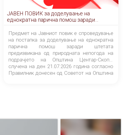
ЈАВЕН ПОВИК за доделување на
еднократна парична помош заради
штетата предизвикана од природната
непогода на подрачјето на Општина
Предмет на Јавниот повик е спроведување
Центар-Скопје случена на ден 21.07.2026
на постапка за доделување на еднократна
година
парична помош заради штетата
предизвикана од природната непогода на
подрачјето на Општина Центар-Скопје
случена на ден 21.07.2026 година согласно
Правилник донесен од Советот на Општина
Центар-Скопје („Службен гласник на
Општина Центар-Скопје“ број 9/26).