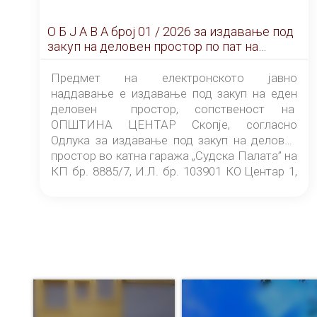
О Б Ј А В А брoj 01 / 2026 за издавање под
закуп на деловен простор по пат на
ЕЛЕКТРОНСКО ЈАВНО НАДДАВАЊЕ
Предмет на електронското јавно
наддавање е издавање под закуп на еден
деловен простор, сопственост на
ОПШТИНА ЦЕНТАР Скопје, согласно
Одлука за издавање под закуп на деловен
простор во катна гаража „Судска Палата” на
КП бр. 8885/7, И.Л. бр. 103901 КО Центар 1,
донесена од страна на Советот на
ОПШТИНА ЦЕНТАР Скопје Скопје
(„Службен гласник на Општина Центар
Скопје” број 9/2026), за времетраење од 3
(три) години од денот на потпишувањето на
Договорот за закуп со најповолниот
понудувач.