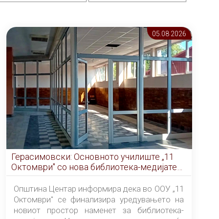
05.08 2026
Герасимовски: Основното училиште „11
Октомври" со нова библиотека-медијатека
од септември
Општина Центар информира дека во ООУ „11
Октомври" се финализира уредувањето на
новиот простор наменет за библиотека-