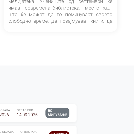
медијатека. Учениците од септември ќе
имаат современа библиотека, место каде
што ќе можат да го поминуваат своето
слободно време, да позајмуваат книги, да
читаат и да разменуваат идеи.
ОБЈАВА
ОГЛАС РОК
ВО
.2026
14.09.2026
МИРУВАЊЕ
С ОБЈАВА
ОГЛАС РОК