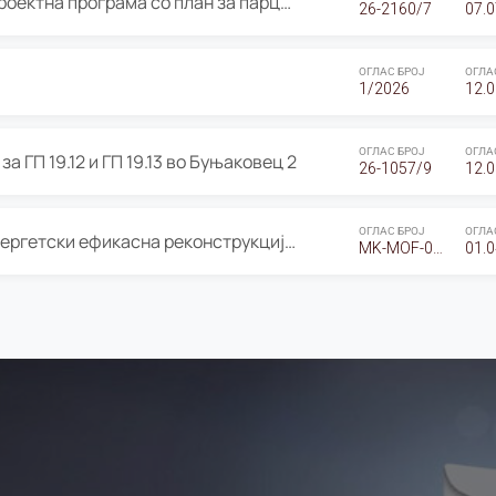
ОГЛАС за Јавно излагање на Проектна програма со план за парцелација за Урбанистички проект со план за парцелација за спојување на ГП 20.12 и ГП 20.37 од Изменување и дополнување на Детален урбанистички план Буњаковец 2, Општина Центар – Скопје
26-2160/7
07.0
ОГЛАС БРОЈ
ОГЛА
1/2026
12.0
ОГЛАС БРОЈ
ОГЛА
а ГП 19.12 и ГП 19.13 во Буњаковец 2
26-1057/9
12.0
ОГЛАС БРОЈ
ОГЛА
Оглас за Барање понуди за “Енергетски ефикасна реконструкција на објектот ООУ „Св. Кирил и Методиј"
MK-MOF-01-W-26-RFQ.
01.0