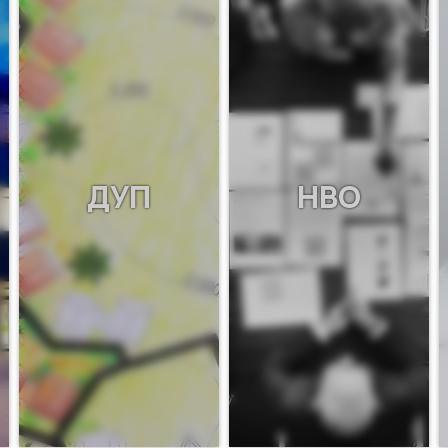
ДУП
НВО