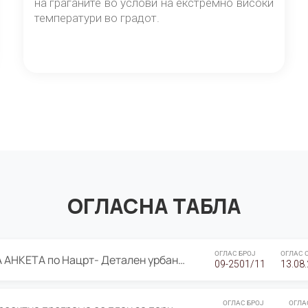
на граѓаните во услови на екстремно високи
температури во градот.
ОГЛАСНА ТАБЛА
ОГЛАС БРОЈ
ОГЛАС 
ЈАВНА ПРЕЗЕНТАЦИЈА И ЈАВНА АНКЕТА по Нацрт- Детален урбанистички план Градска четврт Ј 05- Барутана, Општина Центар- Скопје, плански период 2025-2030
09-2501/11
13.08
ОГЛАС БРОЈ
ОГЛА