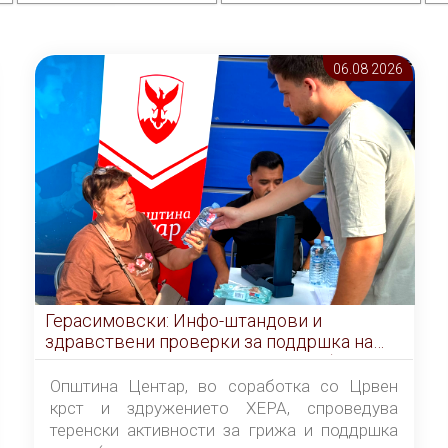
06.08 2026
Герасимовски: Инфо-штандови и
здравствени проверки за поддршка на
граѓаните во услови на топлотен бран
Општина Центар, во соработка со Црвен
крст и здружението ХЕРА, спроведува
теренски активности за грижа и поддршка