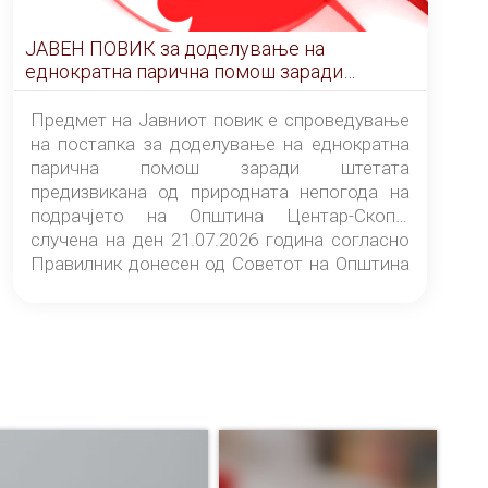
ЈАВЕН ПОВИК за доделување на
еднократна парична помош заради
штетата предизвикана од природната
непогода на подрачјето на Општина
Предмет на Јавниот повик е спроведување
Центар-Скопје случена на ден 21.07.2026
на постапка за доделување на еднократна
година
парична помош заради штетата
предизвикана од природната непогода на
подрачјето на Општина Центар-Скопје
случена на ден 21.07.2026 година согласно
Правилник донесен од Советот на Општина
Центар-Скопје („Службен гласник на
Општина Центар-Скопје“ број 9/26).