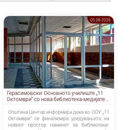
05.08 2026
Герасимовски: Основното училиште „11
Октомври" со нова библиотека-медијатека
од септември
Општина Центар информира дека во ООУ „11
Октомври" се финализира уредувањето на
новиот простор наменет за библиотека-