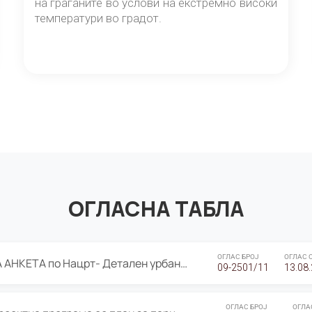
на граѓаните во услови на екстремно високи
температури во градот.
ОГЛАСНА ТАБЛА
ОГЛАС БРОЈ
ОГЛАС 
ЈАВНА ПРЕЗЕНТАЦИЈА И ЈАВНА АНКЕТА по Нацрт- Детален урбанистички план Градска четврт Ј 05- Барутана, Општина Центар- Скопје, плански период 2025-2030
09-2501/11
13.08
ОГЛАС БРОЈ
ОГЛА