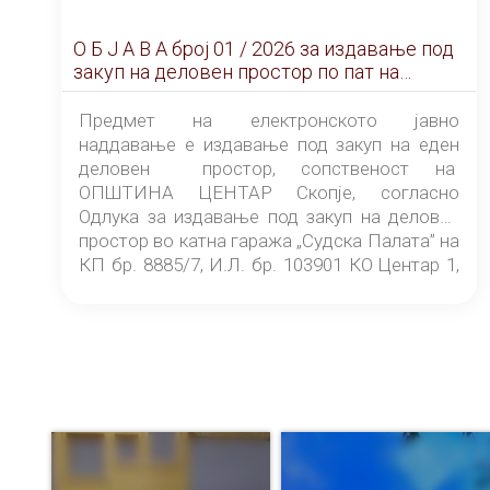
О Б Ј А В А брoj 01 / 2026 за издавање под
закуп на деловен простор по пат на
ЕЛЕКТРОНСКО ЈАВНО НАДДАВАЊЕ
Предмет на електронското јавно
наддавање е издавање под закуп на еден
деловен простор, сопственост на
ОПШТИНА ЦЕНТАР Скопје, согласно
Одлука за издавање под закуп на деловен
простор во катна гаража „Судска Палата” на
КП бр. 8885/7, И.Л. бр. 103901 КО Центар 1,
донесена од страна на Советот на
ОПШТИНА ЦЕНТАР Скопје Скопје
(„Службен гласник на Општина Центар
Скопје” број 9/2026), за времетраење од 3
(три) години од денот на потпишувањето на
Договорот за закуп со најповолниот
понудувач.