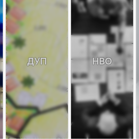
ДУП
НВО