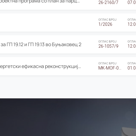
ОГЛАС за Јавно излагање на Проектна програма со план за парцелација за Урбанистички проект со план за парцелација за спојување на ГП 20.12 и ГП 20.37 од Изменување и дополнување на Детален урбанистички план Буњаковец 2, Општина Центар – Скопје
26-2160/7
07.0
ОГЛАС БРОЈ
ОГЛА
1/2026
12.0
ОГЛАС БРОЈ
ОГЛА
а ГП 19.12 и ГП 19.13 во Буњаковец 2
26-1057/9
12.0
ОГЛАС БРОЈ
ОГЛА
Оглас за Барање понуди за “Енергетски ефикасна реконструкција на објектот ООУ „Св. Кирил и Методиј"
MK-MOF-01-W-26-RFQ.
01.0