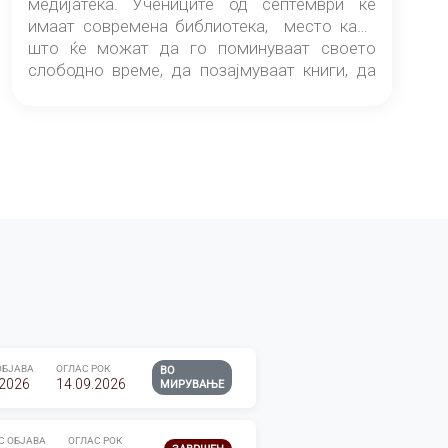
медијатека. Учениците од септември ќе
имаат современа библиотека, место каде
што ќе можат да го поминуваат своето
слободно време, да позајмуваат книги, да
читаат и да разменуваат идеи.
ОБЈАВА
ОГЛАС РОК
ВО
.2026
14.09.2026
МИРУВАЊЕ
С ОБЈАВА
ОГЛАС РОК