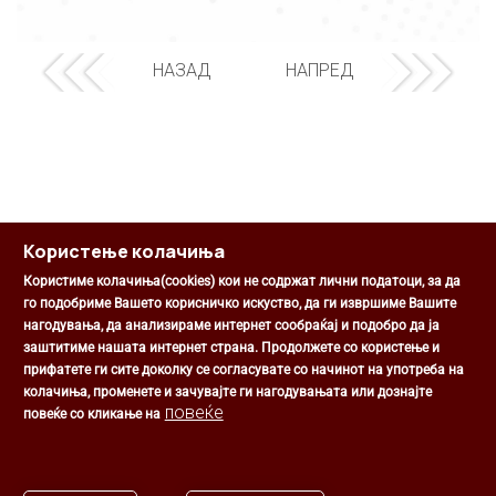
НАЗАД
НАПРЕД
Користење колачиња
Користиме колачиња(cookies) кои не содржат лични податоци, за да
го подобриме Вашето корисничко искуство, да ги извршиме Вашите
нагодувања, да анализираме интернет сообраќај и подобро да ја
Општина Центар
заштитиме нашата интернет страна. Продолжете со користење и
Михаил Цоков бр. 1, Скопје
прифатете ги сите доколку се согласувате со начинот на употреба на
Скопје, РС Македонија
колачиња, променете и зачувајте ги нагодувањата или дознајте
+389 2 3203 693
повеќе
повеќе со кликање на
+389 2 3203 600
kontakt@centar.gov.mk