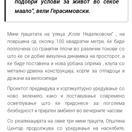
подобри услови за живот во секое
маало“, вели Герасимовски.
Мини пјацетата на улица „Коле Неделковски“ , на
површина од околку 100 квадратни метри, ќе биде
поплочена со гранитни плочи во различни тонови со
што ќе се добие визулена динамика на просторот, а
ќе биде поставена и нова урбана опрема , клупа со
метално-дрвена конструкција, корпи за отпадоци и
држачи за велосипеди.
Проектот предвидува и хортикултурно уредување со
ново зеленило, како и поставување современо
осветлување што ќе придонесе за поголема
безбедност и пријатен амбиент во вечерните часови.
Со реализацијата на овие три мини пјацети, Општина
Центар продолжува со уредување на населбите,