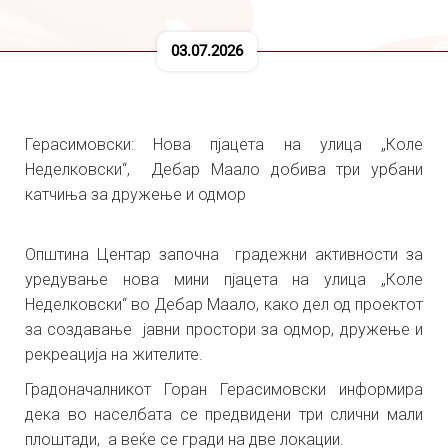
03.07.2026
Герасимовски: Нова пјацета на улица „Коле
Неделковски“, Дебар Маало добива три урбани
катчиња за дружење и одмор
Општина Центар започна градежни активности за
уредување нова мини пјацета на улица „Коле
Неделковски“ во Дебар Маало, како дел од проектот
за создавање јавни простори за одмор, дружење и
рекреација на жителите.
Градоначалникот Горан Герасимовски информира
дека во населбата се предвидени три слични мали
плоштади, а веќе се гради на две локации.