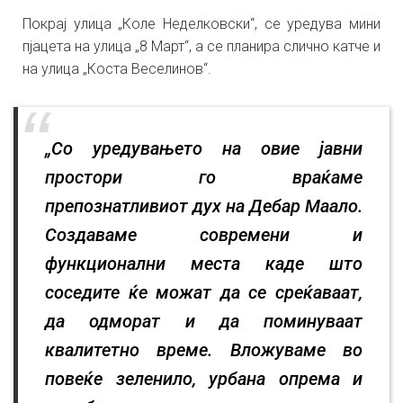
Покрај улица „Коле Неделковски“, се уредува мини
пјацета на улица „8 Март“, а се планира слично катче и
на улица „Коста Веселинов“.
„Со уредувањето на овие јавни
простори го враќаме
препознатливиот дух на Дебар Маало.
Создаваме современи и
функционални места каде што
соседите ќе можат да се среќаваат,
да одморат и да поминуваат
квалитетно време. Вложуваме во
повеќе зеленило, урбана опрема и