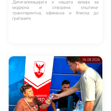
Дигитализацијата е нашата визија за
модерна и отворена општина-
транспарентна, ефикасна и блиска до
граѓаните.
06.08 2026