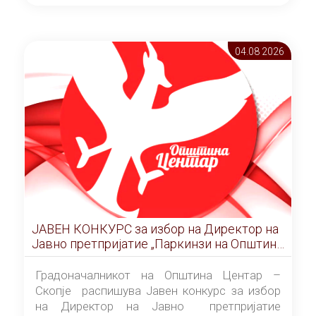
ОПШТИНА ЦЕНТАР Скопје Скопје
(„Службен гласник на Општина Центар
Скопје” број 9/2026), за времетраење од 3
04.08 2026
(три) години од денот на потпишувањето на
Договорот за закуп со најповолниот
понудувач.
ЈАВЕН КОНКУРС за избор на Директор на
Јавно претпријатие „Паркинзи на Општина
Центар“ – Скопје
Градоначалникот на Општина Центар –
Скопје распишува Јавен конкурс за избор
на Директор на Јавно претпријатие