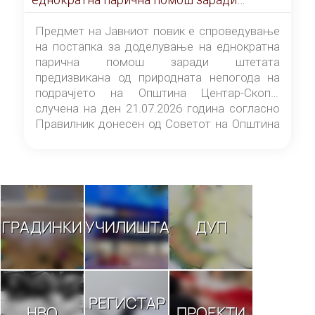
штетата предизвикана од природната
непогода на подрачјето на Општина
Предмет на Јавниот повик е спроведување
Центар-Скопје случена на ден 21.07.2026
на постапка за доделување на еднократна
година
парична помош заради штетата
предизвикана од природната непогода на
подрачјето на Општина Центар-Скопје
случена на ден 21.07.2026 година согласно
Правилник донесен од Советот на Општина
Центар-Скопје („Службен гласник на
Општина Центар-Скопје“ број 9/26).
ГРАДИНКИ
УЧИЛИШТА
ДУП
РЕГИСТАР
НВО
ПРОЕКТИ