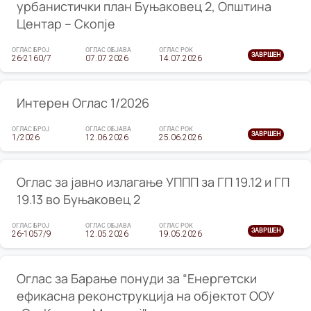
урбанистички план Буњаковец 2, Општина
Центар – Скопје
ОГЛАС БРОЈ
ОГЛАС ОБЈАВА
ОГЛАС РОК
ЗАВРШЕН
26-2160/7
07.07.2026
14.07.2026
Интерен Оглас 1/2026
ОГЛАС БРОЈ
ОГЛАС ОБЈАВА
ОГЛАС РОК
ЗАВРШЕН
1/2026
12.06.2026
25.06.2026
Оглас за јавно излагање УППП за ГП 19.12 и ГП
19.13 во Буњаковец 2
ОГЛАС БРОЈ
ОГЛАС ОБЈАВА
ОГЛАС РОК
ЗАВРШЕН
26-1057/9
12.05.2026
19.05.2026
Оглас за Барање понуди за “Енергетски
ефикасна реконструкција на објектот ООУ