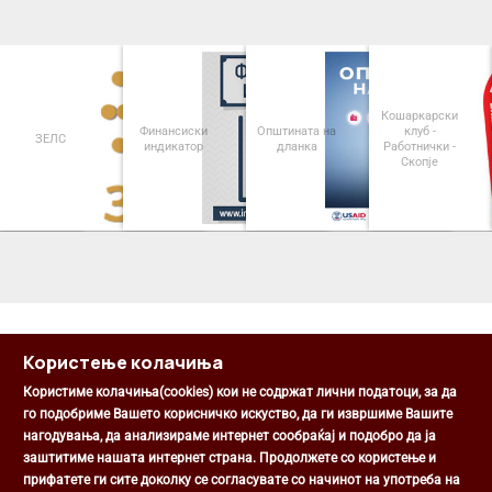
Кошаркарски
Финансиски
Општината на
клуб -
ЗЕЛС
индикатор
дланка
Работнички -
Скопје
<
>
Користење колачиња
Користиме колачиња(cookies) кои не содржат лични податоци, за да
го подобриме Вашето корисничко искуство, да ги извршиме Вашите
нагодувања, да анализираме интернет сообраќај и подобро да ја
Општина Центар
заштитиме нашата интернет страна. Продолжете со користење и
Михаил Цоков бр. 1, Скопје
прифатете ги сите доколку се согласувате со начинот на употреба на