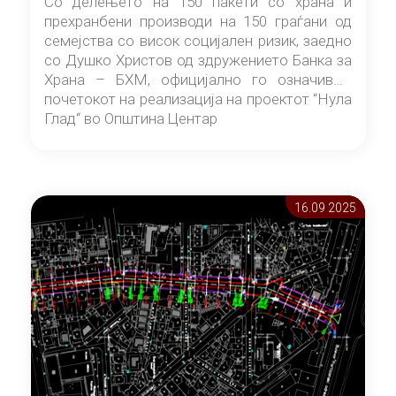
Со делењето на 150 пакети со храна и
прехранбени производи на 150 граѓани од
семејства со висок социјален ризик, заедно
со Душко Христов од здружението Банка за
Храна – БХМ, официјално го означивме
почетокот на реализација на проектот “Нула
Глад“ во Општина Центар
16.09 2025