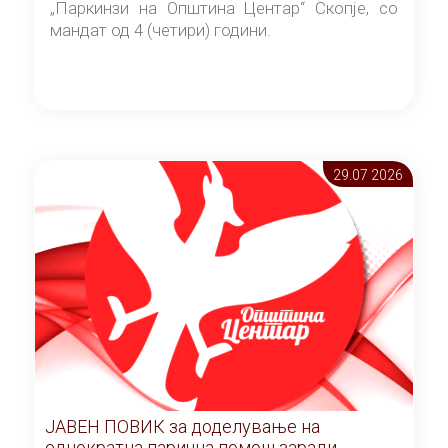
„Паркинзи на Општина Центар“ Скопје, со
мандат од 4 (четири) години.
29.07 2026
ЈАВЕН ПОВИК за доделување на
еднократна парична помош заради