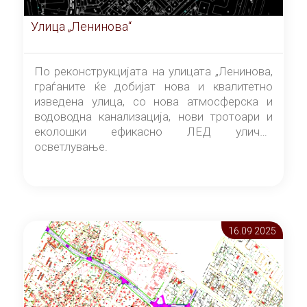
Улица „Ленинова“
По реконструкцијата на улицата „Ленинова,
граѓаните ќе добијат нова и квалитетно
изведена улица, со нова атмосферска и
водоводна канализација, нови тротоари и
еколошки ефикасно ЛЕД улично
осветлување.
16.09 2025