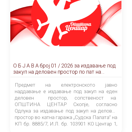
О Б Ј А В А брoj 01 / 2026 за издавање под
закуп на деловен простор по пат на
ЕЛЕКТРОНСКО ЈАВНО НАДДАВАЊЕ
Предмет на електронското јавно
наддавање е издавање под закуп на еден
деловен простор, сопственост на
ОПШТИНА ЦЕНТАР Скопје, согласно
Одлука за издавање под закуп на деловен
простор во катна гаража „Судска Палата” на
КП бр. 8885/7, И.Л. бр. 103901 КО Центар 1,
донесена од страна на Советот на