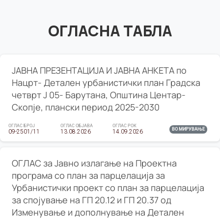
ОГЛАСНА ТАБЛА
ЈАВНА ПРЕЗЕНТАЦИЈА И ЈАВНА АНКЕТА по
Нацрт- Детален урбанистички план Градска
четврт Ј 05- Барутана, Општина Центар-
Скопје, плански период 2025-2030
ОГЛАС БРОЈ
ОГЛАС ОБЈАВА
ОГЛАС РОК
ВО МИРУВАЊЕ
09-2501/11
13.08.2026
14.09.2026
ОГЛАС за Јавно излагање на Проектна
програма со план за парцелација за
Урбанистички проект со план за парцелација
за спојување на ГП 20.12 и ГП 20.37 од
Изменување и дополнување на Детален