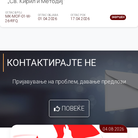
„Св. Кирил и Методиј"
ОГЛАС БРОЈ
ОГЛАС ОБЈАВА
ОГЛАС РОК
MK-MOF-01-W-
ЗАВРШЕН
01.04.2026
17.04.2026
26-RFQ.
КОНТАКТИРАЈТЕ НЕ
Пријавување на проблем, давање предлози
ПОВЕЌЕ
04.08 2026