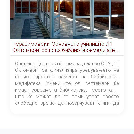
Герасимовски: Основното училиште „11
Октомври" со нова библиотека-медијатека
од септември
Општина Центар информира дека во ООУ „11
Октомври" се финализира уредувањето на
новиот простор наменет за библиотека-
медијатека. Учениците од септември ќе
имаат современа библиотека, место каде
што ќе можат да го поминуваат своето
слободно време, да позајмуваат книги, да
читаат и да разменуваат идеи.