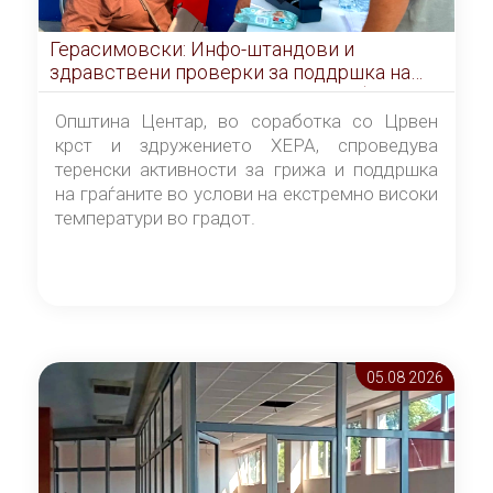
Герасимовски: Инфо-штандови и
здравствени проверки за поддршка на
граѓаните во услови на топлотен бран
Општина Центар, во соработка со Црвен
крст и здружението ХЕРА, спроведува
теренски активности за грижа и поддршка
на граѓаните во услови на екстремно високи
температури во градот.
05.08 2026