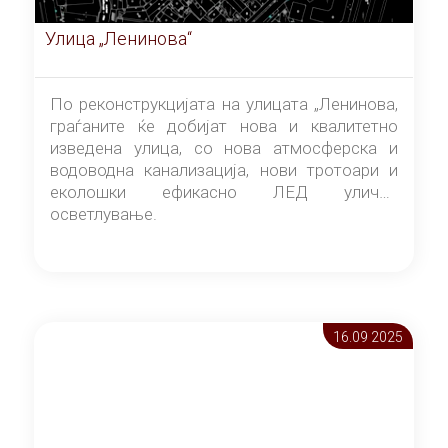
Улица „Ленинова“
По реконструкцијата на улицата „Ленинова,
граѓаните ќе добијат нова и квалитетно
изведена улица, со нова атмосферска и
водоводна канализација, нови тротоари и
еколошки ефикасно ЛЕД улично
осветлување.
16.09 2025