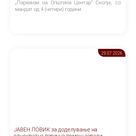
„Паркинзи на Општина Центар“ Скопје, со
мандат од 4 (четири) години.
29.07 2026
ЈАВЕН ПОВИК за доделување на
еднократна парична помош заради