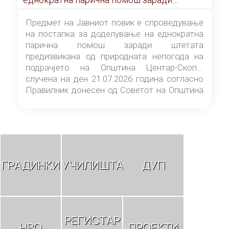
штетата предизвикана од природната
непогода на подрачјето на Општина
Предмет на Јавниот повик е спроведување
Центар-Скопје случена на ден 21.07.2026
на постапка за доделување на еднократна
година
парична помош заради штетата
предизвикана од природната непогода на
подрачјето на Општина Центар-Скопје
случена на ден 21.07.2026 година согласно
Правилник донесен од Советот на Општина
Центар-Скопје („Службен гласник на
Општина Центар-Скопје“ број 9/26).
ГРАДИНКИ
УЧИЛИШТА
ДУП
РЕГИСТАР
НВО
ПРОЕКТИ