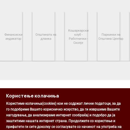
Кошаркарски
Финансиски
Општината на
клуб -
Паркинзи на
индикатор
дланка
Работнички -
Општина Центар
Скопје
<
>
Користење колачиња
Користиме колачиња(cookies) кои не содржат лични податоци, за да
го подобриме Вашето корисничко искуство, да ги извршиме Вашите
нагодувања, да анализираме интернет сообраќај и подобро да ја
Општина Центар
заштитиме нашата интернет страна. Продолжете со користење и
Михаил Цоков бр. 1, Скопје
прифатете ги сите доколку се согласувате со начинот на употреба на