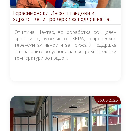
Герасимовски: Инфо-штандови и
здравствени проверки за поддршка на
граѓаните во услови на топлотен бран
Општина Центар, во соработка со Црвен
крст и здружението ХЕРА, спроведува
теренски активности за грижа и поддршка
на граѓаните во услови на екстремно високи
температури во градот.
05.08 2026