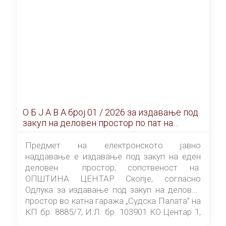
О Б Ј А В А брoj 01 / 2026 за издавање под
закуп на деловен простор по пат на
ЕЛЕКТРОНСКО ЈАВНО НАДДАВАЊЕ
Предмет на електронското јавно
наддавање е издавање под закуп на еден
деловен простор, сопственост на
ОПШТИНА ЦЕНТАР Скопје, согласно
Одлука за издавање под закуп на деловен
простор во катна гаража „Судска Палата” на
КП бр. 8885/7, И.Л. бр. 103901 КО Центар 1,
донесена од страна на Советот на