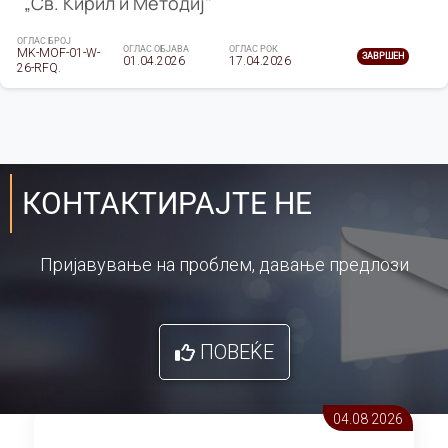
„Св. Кирил и Методиј"
ОГЛАС БРОЈ
ОГЛАС ОБЈАВА
ОГЛАС РОК
MK-MOF-01-W-
ЗАВРШЕН
01.04.2026
17.04.2026
26-RFQ.
КОНТАКТИРАЈТЕ НЕ
Пријавување на проблем, давање предлози
ПОВЕЌЕ
04.08 2026