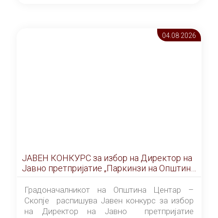
ОПШТИНА ЦЕНТАР Скопје Скопје
(„Службен гласник на Општина Центар
Скопје” број 9/2026), за времетраење од 3
04.08 2026
(три) години од денот на потпишувањето на
Договорот за закуп со најповолниот
понудувач.
ЈАВЕН КОНКУРС за избор на Директор на
Јавно претпријатие „Паркинзи на Општина
Центар“ – Скопје
Градоначалникот на Општина Центар –
Скопје распишува Јавен конкурс за избор
на Директор на Јавно претпријатие