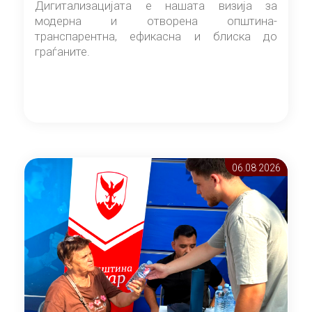
Дигитализацијата е нашата визија за
модерна и отворена општина-
транспарентна, ефикасна и блиска до
граѓаните.
06.08 2026