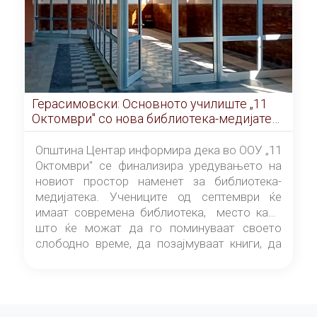
Герасимовски: Основното училиште „11
Октомври" со нова библиотека-медијатека
од септември
Општина Центар информира дека во ООУ „11
Октомври" се финализира уредувањето на
новиот простор наменет за библиотека-
медијатека. Учениците од септември ќе
имаат современа библиотека, место каде
што ќе можат да го поминуваат своето
слободно време, да позајмуваат книги, да
читаат и да разменуваат идеи.