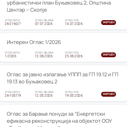
урбанистички план Буњаковец 2, Општина
Центар – Скопје
ОГЛАС БРОЈ
ОГЛАС ОБЈАВА
ОГЛАС РОК
ЗАВРШЕН
26-2160/7
07.07.2026
14.07.2026
Интерен Оглас 1/2026
ОГЛАС БРОЈ
ОГЛАС ОБЈАВА
ОГЛАС РОК
ЗАВРШЕН
1/2026
12.06.2026
25.06.2026
Оглас за јавно излагање УППП за ГП 19.12 и ГП
19.13 во Буњаковец 2
ОГЛАС БРОЈ
ОГЛАС ОБЈАВА
ОГЛАС РОК
ЗАВРШЕН
26-1057/9
12.05.2026
19.05.2026
Оглас за Барање понуди за “Енергетски
ефикасна реконструкција на објектот ООУ