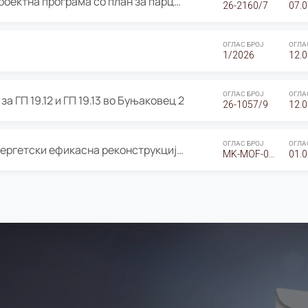
ОГЛАС за Јавно излагање на Проектна програма со план за парцелација за Урбанистички проект со план за парцелација за спојување на ГП 20.12 и ГП 20.37 од Изменување и дополнување на Детален урбанистички план Буњаковец 2, Општина Центар – Скопје
26-2160/7
07.0
ОГЛАС БРОЈ
ОГЛА
1/2026
12.0
ОГЛАС БРОЈ
ОГЛА
а ГП 19.12 и ГП 19.13 во Буњаковец 2
26-1057/9
12.0
ОГЛАС БРОЈ
ОГЛА
Оглас за Барање понуди за “Енергетски ефикасна реконструкција на објектот ООУ „Св. Кирил и Методиј"
MK-MOF-01-W-26-RFQ.
01.0