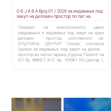
О Б Ј А В А брoj 01 / 2026 за издавање под
закуп на деловен простор по пат на
ЕЛЕКТРОНСКО ЈАВНО НАДДАВАЊЕ
Предмет на електронското јавно
наддавање е издавање под закуп на еден
деловен простор, сопственост на
ОПШТИНА ЦЕНТАР Скопје, согласно
Одлука за издавање под закуп на деловен
простор во катна гаража „Судска Палата” на
КП бр. 8885/7, И.Л. бр. 103901 КО Центар 1,
донесена од страна на Советот на
ОПШТИНА ЦЕНТАР Скопје Скопје
(„Службен гласник на Општина Центар
Скопје” број 9/2026), за времетраење од 3
(три) години од денот на потпишувањето на
Договорот за закуп со најповолниот
понудувач.