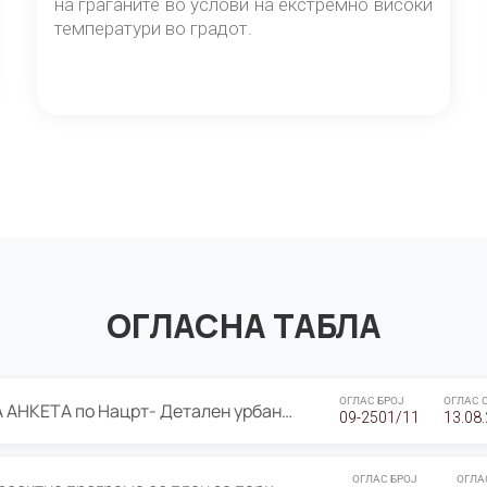
на граѓаните во услови на екстремно високи
температури во градот.
ОГЛАСНА ТАБЛА
ОГЛАС БРОЈ
ОГЛАС 
ЈАВНА ПРЕЗЕНТАЦИЈА И ЈАВНА АНКЕТА по Нацрт- Детален урбанистички план Градска четврт Ј 05- Барутана, Општина Центар- Скопје, плански период 2025-2030
09-2501/11
13.08
ОГЛАС БРОЈ
ОГЛА