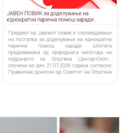
ЈАВЕН ПОВИК за доделување на
еднократна парична помош заради
штетата предизвикана од природната
непогода на подрачјето на Општина
Предмет на Јавниот повик е спроведување
Центар-Скопје случена на ден 21.07.2026
на постапка за доделување на еднократна
година
парична помош заради штетата
предизвикана од природната непогода на
подрачјето на Општина Центар-Скопје
случена на ден 21.07.2026 година согласно
Правилник донесен од Советот на Општина
Центар-Скопје („Службен гласник на
Општина Центар-Скопје“ број 9/26).