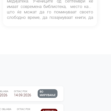
медијатека. Учениците од септември ќе
имаат современа библиотека, место каде
што ќе можат да го поминуваат своето
слободно време, да позајмуваат книги, да
читаат и да разменуваат идеи.
ОБЈАВА
ОГЛАС РОК
ВО
.2026
14.09.2026
МИРУВАЊЕ
С ОБЈАВА
ОГЛАС РОК