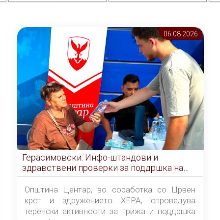
06.08 2026
Герасимовски: Инфо-штандови и
здравствени проверки за поддршка на
граѓаните во услови на топлотен бран
Општина Центар, во соработка со Црвен
крст и здружението ХЕРА, спроведува
теренски активности за грижа и поддршка