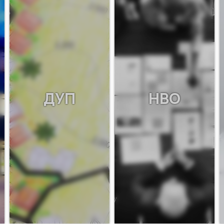
ДУП
НВО