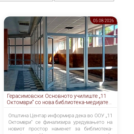
05.08 2026
Герасимовски: Основното училиште „11
Октомври" со нова библиотека-медијатека
од септември
Општина Центар информира дека во ООУ „11
Октомври" се финализира уредувањето на
новиот простор наменет за библиотека-