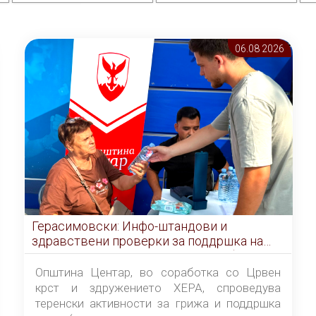
06.08 2026
Герасимовски: Инфо-штандови и
здравствени проверки за поддршка на
граѓаните во услови на топлотен бран
Општина Центар, во соработка со Црвен
крст и здружението ХЕРА, спроведува
теренски активности за грижа и поддршка