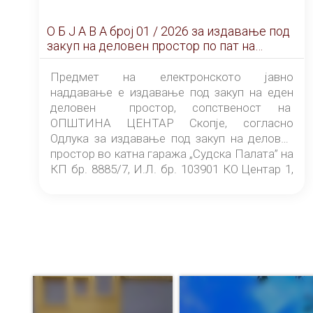
О Б Ј А В А брoj 01 / 2026 за издавање под
закуп на деловен простор по пат на
ЕЛЕКТРОНСКО ЈАВНО НАДДАВАЊЕ
Предмет на електронското јавно
наддавање е издавање под закуп на еден
деловен простор, сопственост на
ОПШТИНА ЦЕНТАР Скопје, согласно
Одлука за издавање под закуп на деловен
простор во катна гаража „Судска Палата” на
КП бр. 8885/7, И.Л. бр. 103901 КО Центар 1,
донесена од страна на Советот на
ОПШТИНА ЦЕНТАР Скопје Скопје
(„Службен гласник на Општина Центар
Скопје” број 9/2026), за времетраење од 3
(три) години од денот на потпишувањето на
Договорот за закуп со најповолниот
понудувач.