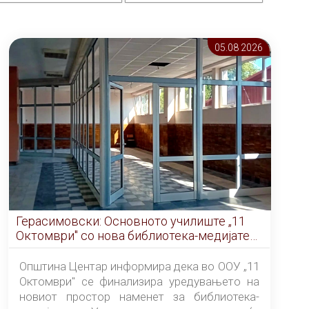
05.08 2026
Герасимовски: Основното училиште „11
Октомври" со нова библиотека-медијатека
од септември
Општина Центар информира дека во ООУ „11
Октомври" се финализира уредувањето на
новиот простор наменет за библиотека-