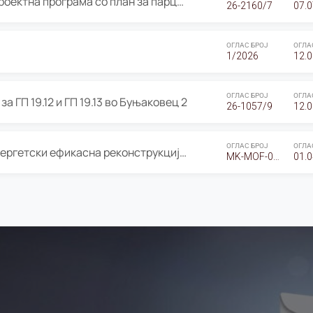
ОГЛАС за Јавно излагање на Проектна програма со план за парцелација за Урбанистички проект со план за парцелација за спојување на ГП 20.12 и ГП 20.37 од Изменување и дополнување на Детален урбанистички план Буњаковец 2, Општина Центар – Скопје
26-2160/7
07.0
ОГЛАС БРОЈ
ОГЛА
1/2026
12.0
ОГЛАС БРОЈ
ОГЛА
а ГП 19.12 и ГП 19.13 во Буњаковец 2
26-1057/9
12.0
ОГЛАС БРОЈ
ОГЛА
Оглас за Барање понуди за “Енергетски ефикасна реконструкција на објектот ООУ „Св. Кирил и Методиј"
MK-MOF-01-W-26-RFQ.
01.0