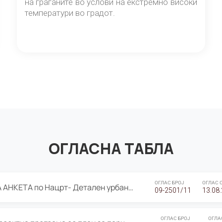
на граѓаните во услови на екстремно високи
температури во градот.
ОГЛАСНА ТАБЛА
ОГЛАС БРОЈ
ОГЛАС 
ЈАВНА ПРЕЗЕНТАЦИЈА И ЈАВНА АНКЕТА по Нацрт- Детален урбанистички план Градска четврт Ј 05- Барутана, Општина Центар- Скопје, плански период 2025-2030
09-2501/11
13.08
ОГЛАС БРОЈ
ОГЛА