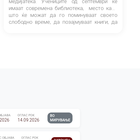
медијатека. Учениците од септември ќе
имаат современа библиотека, место каде
што ќе можат да го поминуваат своето
слободно време, да позајмуваат книги, да
читаат и да разменуваат идеи.
ОБЈАВА
ОГЛАС РОК
ВО
.2026
14.09.2026
МИРУВАЊЕ
С ОБЈАВА
ОГЛАС РОК