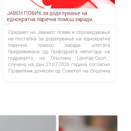
ЈАВЕН ПОВИК за доделување на
еднократна парична помош заради
штетата предизвикана од природната
непогода на подрачјето на Општина
Предмет на Јавниот повик е спроведување
Центар-Скопје случена на ден 21.07.2026
на постапка за доделување на еднократна
година
парична помош заради штетата
предизвикана од природната непогода на
подрачјето на Општина Центар-Скопје
случена на ден 21.07.2026 година согласно
Правилник донесен од Советот на Општина
Центар-Скопје („Службен гласник на
Општина Центар-Скопје“ број 9/26).