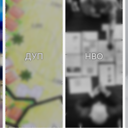
ДУП
НВО