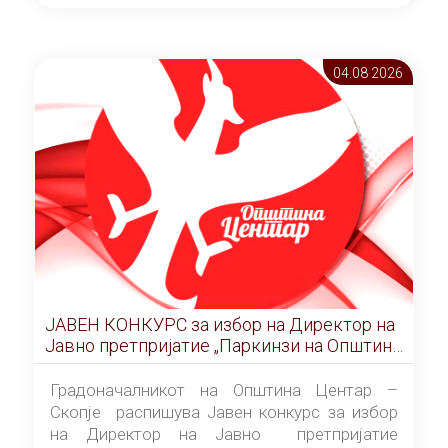
ОПШТИНА ЦЕНТАР Скопје Скопје
(„Службен гласник на Општина Центар
Скопје” број 9/2026), за времетраење од 3
04.08 2026
(три) години од денот на потпишувањето на
Договорот за закуп со најповолниот
понудувач.
ЈАВЕН КОНКУРС за избор на Директор на
Јавно претпријатие „Паркинзи на Општина
Центар“ – Скопје
Градоначалникот на Општина Центар –
Скопје распишува Јавен конкурс за избор
на Директор на Јавно претпријатие