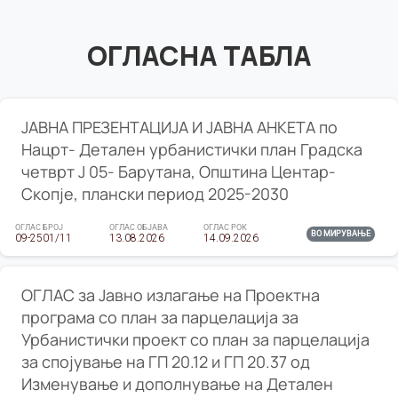
ОГЛАСНА ТАБЛА
ЈАВНА ПРЕЗЕНТАЦИЈА И ЈАВНА АНКЕТА по
Нацрт- Детален урбанистички план Градска
четврт Ј 05- Барутана, Општина Центар-
Скопје, плански период 2025-2030
ОГЛАС БРОЈ
ОГЛАС ОБЈАВА
ОГЛАС РОК
ВО МИРУВАЊЕ
09-2501/11
13.08.2026
14.09.2026
ОГЛАС за Јавно излагање на Проектна
програма со план за парцелација за
Урбанистички проект со план за парцелација
за спојување на ГП 20.12 и ГП 20.37 од
Изменување и дополнување на Детален