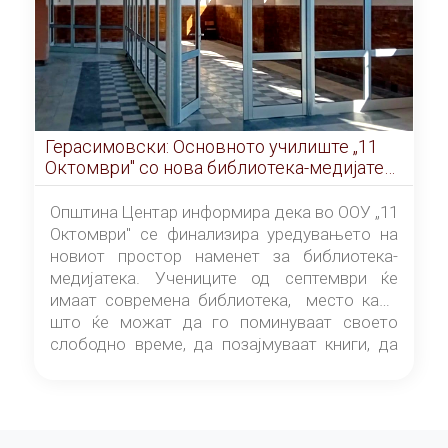
Герасимовски: Основното училиште „11
Октомври" со нова библиотека-медијатека
од септември
Општина Центар информира дека во ООУ „11
Октомври" се финализира уредувањето на
новиот простор наменет за библиотека-
медијатека. Учениците од септември ќе
имаат современа библиотека, место каде
што ќе можат да го поминуваат своето
слободно време, да позајмуваат книги, да
читаат и да разменуваат идеи.