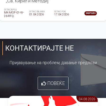
„Св. Кирил и Методиј"
ОГЛАС БРОЈ
ОГЛАС ОБЈАВА
ОГЛАС РОК
MK-MOF-01-W-
ЗАВРШЕН
01.04.2026
17.04.2026
26-RFQ.
КОНТАКТИРАЈТЕ НЕ
Пријавување на проблем, давање предлози
ПОВЕЌЕ
04.08 2026