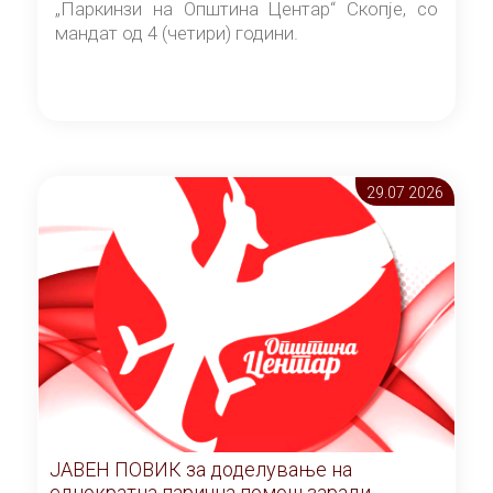
„Паркинзи на Општина Центар“ Скопје, со
мандат од 4 (четири) години.
29.07 2026
ЈАВЕН ПОВИК за доделување на
еднократна парична помош заради