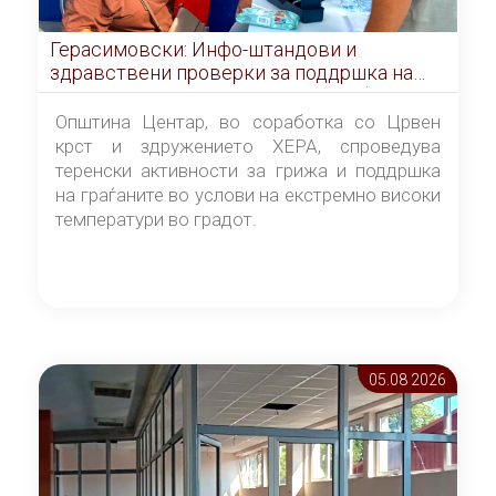
Герасимовски: Инфо-штандови и
здравствени проверки за поддршка на
граѓаните во услови на топлотен бран
Општина Центар, во соработка со Црвен
крст и здружението ХЕРА, спроведува
теренски активности за грижа и поддршка
на граѓаните во услови на екстремно високи
температури во градот.
05.08 2026