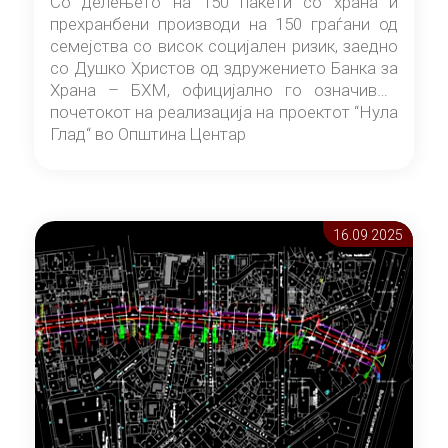
Со делењето на 150 пакети со храна и
прехранбени производи на 150 граѓани од
семејства со висок социјален ризик, заедно
со Душко Христов од здружението Банка за
Храна – БХМ, официјално го означивме
почетокот на реализација на проектот “Нула
Глад“ во Општина Центар
16.09 2025