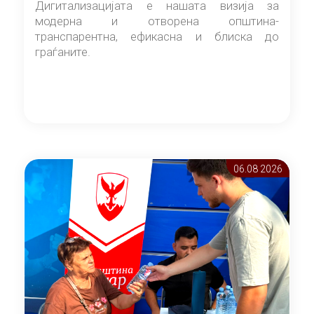
Дигитализацијата е нашата визија за
модерна и отворена општина-
транспарентна, ефикасна и блиска до
граѓаните.
06.08 2026