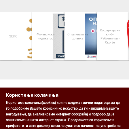
Кошаркарски
Финансиски
Општината на
клуб -
ЗЕЛС
индикатор
дланка
Работнички -
Скопје
<
>
Користење колачиња
Користиме колачиња(cookies) кои не содржат лични податоци, за да
го подобриме Вашето корисничко искуство, да ги извршиме Вашите
нагодувања, да анализираме интернет сообраќај и подобро да ја
Општина Центар
заштитиме нашата интернет страна. Продолжете со користење и
Михаил Цоков бр. 1, Скопје
прифатете ги сите доколку се согласувате со начинот на употреба на