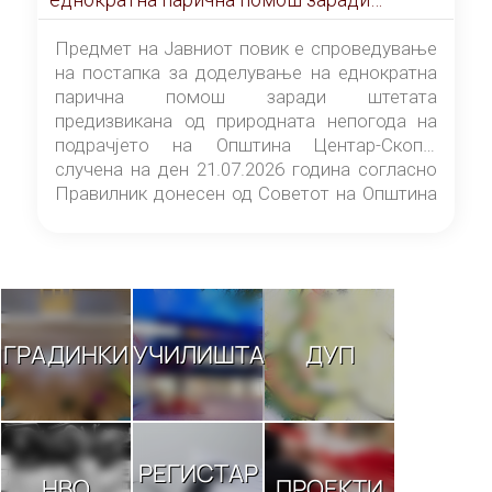
штетата предизвикана од природната
непогода на подрачјето на Општина
Предмет на Јавниот повик е спроведување
Центар-Скопје случена на ден 21.07.2026
на постапка за доделување на еднократна
година
парична помош заради штетата
предизвикана од природната непогода на
подрачјето на Општина Центар-Скопје
случена на ден 21.07.2026 година согласно
Правилник донесен од Советот на Општина
Центар-Скопје („Службен гласник на
Општина Центар-Скопје“ број 9/26).
ГРАДИНКИ
УЧИЛИШТА
ДУП
РЕГИСТАР
НВО
ПРОЕКТИ