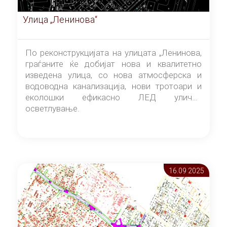
Улица „Ленинова“
По реконструкцијата на улицата „Ленинова,
граѓаните ќе добијат нова и квалитетно
изведена улица, со нова атмосферска и
водоводна канализација, нови тротоари и
еколошки ефикасно ЛЕД улично
осветлување.
16.09 2025