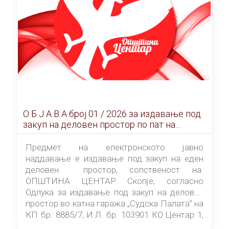
О Б Ј А В А брoj 01 / 2026 за издавање под
закуп на деловен простор по пат на
ЕЛЕКТРОНСКО ЈАВНО НАДДАВАЊЕ
Предмет на електронското јавно
наддавање е издавање под закуп на еден
деловен простор, сопственост на
ОПШТИНА ЦЕНТАР Скопје, согласно
Одлука за издавање под закуп на деловен
простор во катна гаража „Судска Палата” на
КП бр. 8885/7, И.Л. бр. 103901 КО Центар 1,
донесена од страна на Советот на