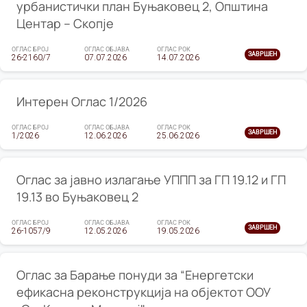
урбанистички план Буњаковец 2, Општина
Центар – Скопје
ОГЛАС БРОЈ
ОГЛАС ОБЈАВА
ОГЛАС РОК
ЗАВРШЕН
26-2160/7
07.07.2026
14.07.2026
Интерен Оглас 1/2026
ОГЛАС БРОЈ
ОГЛАС ОБЈАВА
ОГЛАС РОК
ЗАВРШЕН
1/2026
12.06.2026
25.06.2026
Оглас за јавно излагање УППП за ГП 19.12 и ГП
19.13 во Буњаковец 2
ОГЛАС БРОЈ
ОГЛАС ОБЈАВА
ОГЛАС РОК
ЗАВРШЕН
26-1057/9
12.05.2026
19.05.2026
Оглас за Барање понуди за “Енергетски
ефикасна реконструкција на објектот ООУ