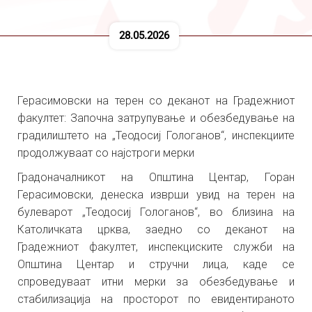
28.05.2026
Герасимовски на терен со деканот на Градежниот
факултет: Започна затрупување и обезбедување на
градилиштето на „Теодосиј Гологанов“, инспекциите
продолжуваат со најстроги мерки
Градоначалникот на Општина Центар, Горан
Герасимовски, денеска изврши увид на терен на
булеварот „Теодосиј Гологанов“, во близина на
Католичката црква, заедно со деканот на
Градежниот факултет, инспекциските служби на
Општина Центар и стручни лица, каде се
спроведуваат итни мерки за обезбедување и
стабилизација на просторот по евидентираното