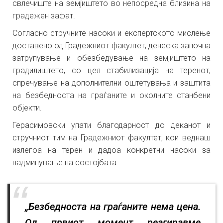
свлечиште на земјиштето во непосредна близина на
градежен зафат.
Согласно стручните насоки и експертското мислење
доставено од Градежниот факултет, денеска започна
затрупување и обезбедување на земјиштето на
градилиштето, со цел стабилизација на теренот,
спречување на дополнителни оштетувања и заштита
на безбедноста на граѓаните и околните станбени
објекти.
Герасимовски упати благодарност до деканот и
стручниот тим на Градежниот факултет, кои веднаш
излегоа на терен и дадоа конкретни насоки за
надминување на состојбата.
„Безбедноста на граѓаните нема цена.
Од првиот момент реагиравме