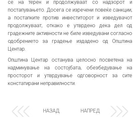
се на терен и продолжуваат со надзорот и
постапувањето. Досега се изречени повеќе санкции,
а постапките против инвеститорот и изведувачот
продолжуваат, откако е утврдено дека дел од
градежните активности не биле изведувани согласно
одобрението за градење издадено од Општина
Центар.
Општина Центар останува целосно посветена на
надминување на состојбата, обезбедување на
просторот и утврдување одговорност за сите
констатирани неправилности.
НАЗАД
НАПРЕД